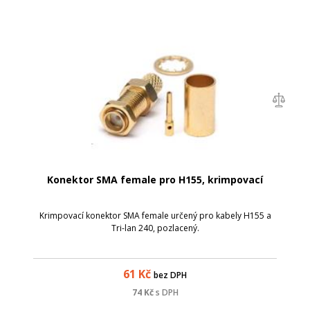
Konektor SMA female pro H155, krimpovací
Krimpovací konektor SMA female určený pro kabely H155 a
Tri-lan 240, pozlacený.
61
Kč
bez DPH
74
Kč
s DPH