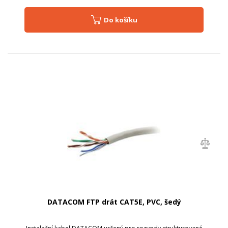
Do košíku
DATACOM FTP drát CAT5E, PVC, šedý