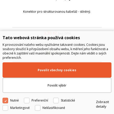
Konektor pro strukturovanou kabeláž - stíněný.
3.30
Kč
bez DPH
Tato webová stránka používá cookies
3.99
Kč
s DPH
K provozování našeho webu využíváme takzvané cookies. Cookies jsou
soubory sloužící k přizpůsobení obsahu webu, k měření jeho funkčnosti a
SKLADEM
obecně k zajištění vaší maximální spokojenosti. Dejte nám vědět o svých
preferencích.
Do košíku
Povolit všechny cookies
Povolit výběr
Nutné
Preferenční
Statistické
Zobrazit
detaily
Marketingové
Neklasifikované