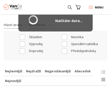
MENU
Načítám data...
Hlavní strana
Vyhledávání
Skladem
Novinka
Výprodej
Speciální nabídka
Doprodej
Předobjednávky
Nejlevnější
Nejdražší
Nejprodávanější
Abecedně
Nejnovější