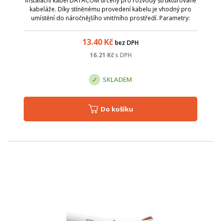
Instalační kabel DATACOM určený pro rozvody strukturované
kabeláže. Díky stíněnému provedení kabelu je vhodný pro
umístění do náročnějšího vnitřního prostředí. Parametry:
Název; Hodnota; Barva: šedá; Kategorie: cat.5e; Stínění: ano -
FTP; Typ vodiče: d...
13.40
Kč
bez DPH
16.21
Kč
s DPH
SKLADEM
Do košíku