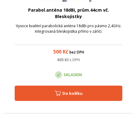
Parabol.anténa 18dBi, prům.44cm vč.
Bleskojistky
Vysoce kvalitní parabolická anténa 18dBi pro pásmo 2,4GHz.
Integrovaná bleskojistka přímo v zářiči.
500
Kč
bez DPH
605
Kč
s DPH
SKLADEM
Do košíku