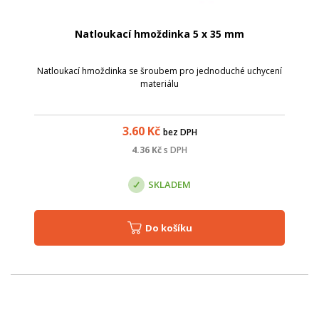
Natloukací hmoždinka 5 x 35 mm
Natloukací hmoždinka se šroubem pro jednoduché uchycení
materiálu
3.60
Kč
bez DPH
4.36
Kč
s DPH
SKLADEM
Do košíku