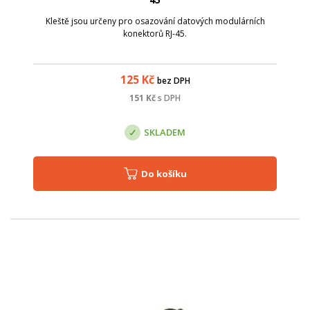
Kleště jsou určeny pro osazování datových modulárních
konektorů RJ-45.
125
Kč
bez DPH
151
Kč
s DPH
SKLADEM
Do košíku