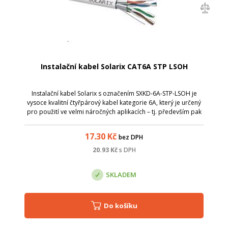
Instalační kabel Solarix CAT6A STP LSOH
Instalační kabel Solarix s označením SXKD-6A-STP-LSOH je
vysoce kvalitní čtyřpárový kabel kategorie 6A, který je určený
pro použití ve velmi náročných aplikacích – tj. především pak
pro provoz vysokorychlostního protokolu 10GBaseT. Tento
kabel bez prob...
17.30
Kč
bez DPH
20.93
Kč
s DPH
SKLADEM
Do košíku