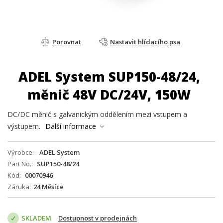
Porovnat
Nastavit hlídacího psa
ADEL System SUP150-48/24,
měnič 48V DC/24V, 150W
DC/DC měnič s galvanickým oddělením mezi vstupem a
výstupem.
Další informace
Výrobce
ADEL System
Part No.
SUP150-48/24
Kód
00070946
Záruka
24 Měsíce
SKLADEM
Dostupnost v prodejnách