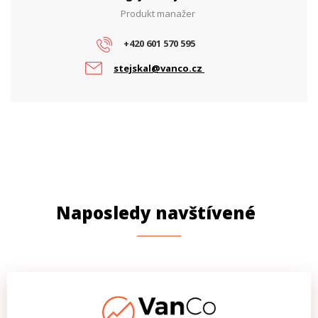
Produkt manažer
+420 601 570 595
stejskal@vanco.cz
Naposledy navštívené