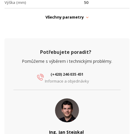
Výška (mm)
50
PARAMETRY NAPÁJENÍ
Všechny parametry
Ochrana proti zkratu
Ano
Vstupní napětí (V)
72
Výstupní napětí (V)
24
Potřebujete poradit?
Výstupní proud (A)
6.5
Pomůžeme s výběrem i technickými problémy.
Výstupní výkon (W)
150
(+420) 246 035 451
Informace a objednávky
PARAMETRY OBRAZU
Výrobce
ADEL System
Ing. Jan Stejskal