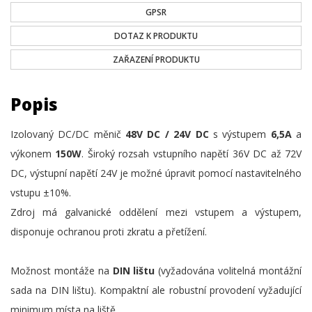
GPSR
DOTAZ K PRODUKTU
ZAŘAZENÍ PRODUKTU
Popis
Izolovaný DC/DC měnič
48V DC / 24V DC
s výstupem
6,5A
a
výkonem
150W
. Široký rozsah vstupního napětí 36V DC až 72V
DC, výstupní napětí 24V je možné úpravit pomocí nastavitelného
vstupu ±10%.
Zdroj má galvanické oddělení mezi vstupem a výstupem,
disponuje ochranou proti zkratu a přetížení.
Možnost montáže na
DIN lištu
(vyžadována volitelná montážní
sada na DIN lištu). Kompaktní ale robustní provodení vyžadující
minimum místa na liště.