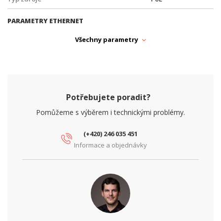
PARAMETRY ETHERNET
Gigabit LAN
ano
Všechny parametry
Počet RJ45 portů
8
Počet SFP (1G) portů
2
Počet SFP+ (10G) portů
0
Potřebujete poradit?
SFP slot
Ano
Pomůžeme s výběrem i technickými problémy.
Síťové rozhraní (Mbps)
10/100/1000
(+420) 246 035 451
Informace a objednávky
PARAMETRY NAPÁJENÍ
Napájení
PoE
Vstupní napětí (V)
48
PARAMETRY POE