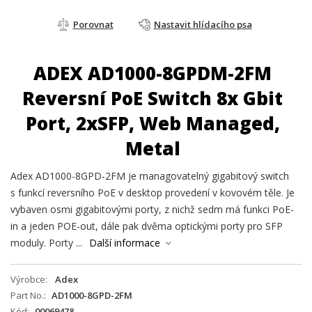
Porovnat
Nastavit hlídacího psa
ADEX AD1000-8GPDM-2FM
Reversní PoE Switch 8x Gbit
Port, 2xSFP, Web Managed,
Metal
Adex AD1000-8GPD-2FM je managovatelný gigabitový switch
s funkcí reversního PoE v desktop provedení v kovovém těle. Je
vybaven osmi gigabitovými porty, z nichž sedm má funkci PoE-
in a jeden POE-out, dále pak dvěma optickými porty pro SFP
moduly. Porty ...
Další informace
Výrobce
Adex
Part No.
AD1000-8GPD-2FM
Kód
00069478