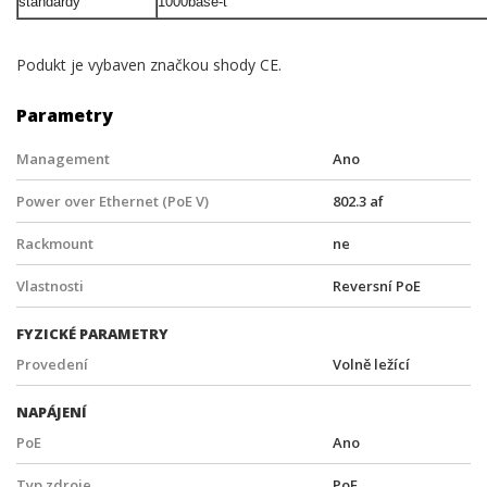
standardy
1000base-t
Podukt je vybaven značkou shody CE.
Parametry
Management
Ano
Power over Ethernet (PoE V)
802.3 af
Rackmount
ne
Vlastnosti
Reversní PoE
FYZICKÉ PARAMETRY
Provedení
Volně ležící
NAPÁJENÍ
PoE
Ano
Typ zdroje
PoE