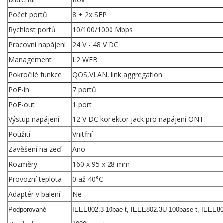
Počet portů
8 + 2x SFP
Rychlost portů
10/100/1000 Mbps
Pracovní napájení
24 V - 48 V DC
Management
L2 WEB
Pokročilé funkce
QOS,VLAN, link aggregation
PoE-in
7 portů
PoE-out
1 port
Výstup napájení
12 V DC konektor jack pro napájení ONT
Použití
Vnitřní
Zavěšení na zeď
Ano
Rozměry
160 x 95 x 28 mm
Provozní teplota
0 až 40°C
Adaptér v balení
Ne
Podporované
IEEE802.3 10bae-t, IEEE802.3U 100base-t, IEEE8