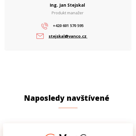
Počet PoE portů
1
Ing. Jan Stejskal
PoE budget (W)
15
Produkt manažer
PoE standard
802.3af
+420 601 570 595
stejskal@vanco.cz
Naposledy navštívené