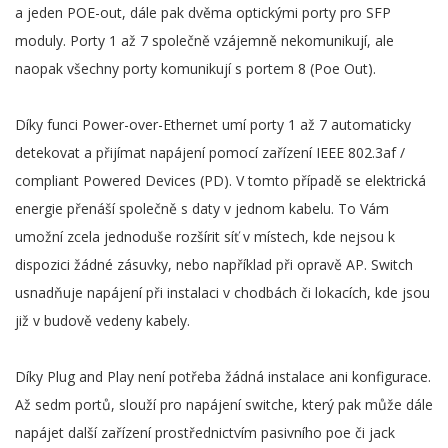
a jeden POE-out, dále pak dvěma optickými porty pro SFP
moduly. Porty 1 až 7 společně vzájemně nekomunikují, ale
naopak všechny porty komunikují s portem 8 (Poe Out).
Díky funci Power-over-Ethernet umí porty 1 až 7 automaticky
detekovat a přijímat napájení pomocí zařízení IEEE 802.3af /
compliant Powered Devices (PD). V tomto případě se elektrická
energie přenáší společně s daty v jednom kabelu. To Vám
umožní zcela jednoduše rozšírit síť v místech, kde nejsou k
dispozici žádné zásuvky, nebo například při opravě AP. Switch
usnadňuje napájení při instalaci v chodbách či lokacích, kde jsou
již v budově vedeny kabely.
Díky Plug and Play není potřeba žádná instalace ani konfigurace.
Až sedm portů, slouží pro napájení switche, který pak může dále
napájet další zařízení prostřednictvím pasivního poe či jack