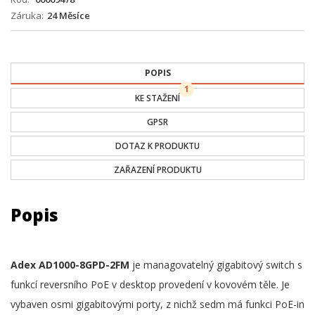
Záruka
24 Měsíce
POPIS
1
KE STAŽENÍ
GPSR
DOTAZ K PRODUKTU
ZAŘAZENÍ PRODUKTU
Popis
Adex AD1000-8GPD-2FM
je managovatelný gigabitový switch s
funkcí reversního PoE v desktop provedení v kovovém těle. Je
vybaven osmi gigabitovými porty, z nichž sedm má funkci PoE-in