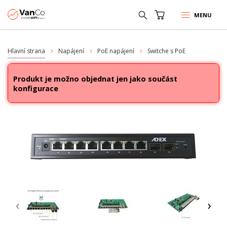
MENU
Hlavní strana
Napájení
PoE napájení
Switche s PoE
Produkt je možno objednat jen jako součást
konfigurace
‹
›