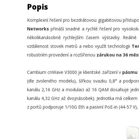
Popis
Komplexní řešení pro bezdrátovou gigabitovou přístup
Networks
přináší snadné a rychlé řešení pro vysokoka
několikanásobně rychlejším časem výstavby. Reálně
vzdálenost stovek metrů a nebo využít technologii
Te
robustním provedení a rozšířenou
zárukou na 36 měs
Cambium cnWave V3000 je klientské zařízení v
pásmu 
(dle zvoleného modelu), šířkou svazku 0,8° a podporo
kanálu 2,16 GHz a modulaci až 16 QAM dosahuje jedn
kanálu 4,32 GHz až dvojnásobek). Jednotka má celkem
z portů podporuje 1/10G Eth a pasivní PoE-in (44-57 V),