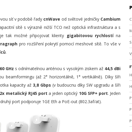
ovou síť v podobě řady
cnWave
od světové jedničky
Cambium
C
pacitní sítě s výrazně nižší TCO než optická infrastruktura a s
M
 je tak možné připojovat klienty
gigabitovou rychlostí
na
S
rragraph
pro rozšíření pokrytí pomocí meshové sítě. To vše v
íců
.
V
F
60 GHz
s odnímatelnou anténou s vysokým ziskem až
44,5 dBi
H
u beamformingu (až 2° horizontálně, 1° vertikálně). Díky šíři
otka kapacity až
3,8 Gbps
(v budoucnu díky SW upgradu a šíři
H
2x metalický RJ45 port
a jeden optický
10G
SFP+ port
. Jeden
P
 druhý port podporuje 1GE Eth a PoE-out (802.3af/at).
P
P