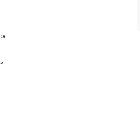
N
P
O
ace
W
Z
ce