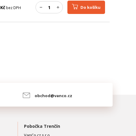
Kč
Do košíku
bez DPH
obchod@vanco.cz
Pobočka Trenčín
VanCo.cz s.r.o.