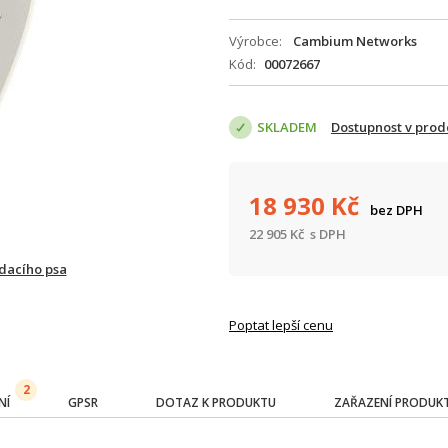
Výrobce
Cambium Networks
Kód
00072667
SKLADEM
Dostupnost v prod
18 930
Kč
bez DPH
22 905
Kč
s DPH
ídacího psa
Poptat lepší cenu
2
NÍ
GPSR
DOTAZ K PRODUKTU
ZAŘAZENÍ PRODUK