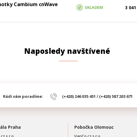
ednotky Cambium cnWave
SKLADEM
3 041
Naposledy navštívené
Rádi vám poradíme:
(+420) 246 035 451 / (+420) 587 203 671
ála Praha
Pobočka Olomouc
cz s.r.o.
VanCo.cz s.r.o.