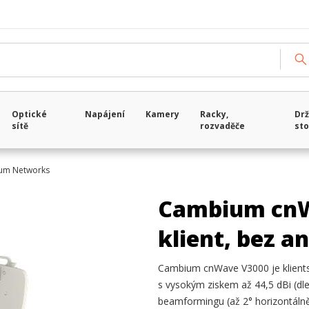
Optické
Napájení
Kamery
Racky,
Drž
sítě
rozvaděče
sto
um Networks
Cambium cnW
klient, bez a
Cambium cnWave V3000 je klients
s vysokým ziskem až 44,5 dBi (dl
beamformingu (až 2° horizontálně,