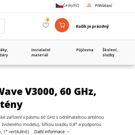
Česky
(Kč)
Přihlášení
0
Košík je prázdný
áky,
Instalační
Půjčovna
Školení,
žáry
materiál
služby
ave V3000, 60 GHz,
ntény
ké zařízení v pásmu 60 GHz s odnímatelnou anténou
e zvoleného modelu), šířkou svazku 0,8° a podporou
 1° vertikálně).
Další informace