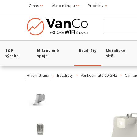
O nás
Vše o nákupu
Produkty
TOP
Mikrovlnné
Bezdráty
Metalické
výrobci
spoje
sítě
Hlavní strana
Bezdráty
Venkovní sítě 60 GHz
Cambi