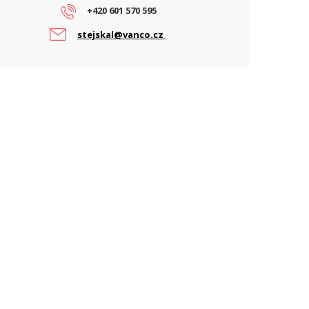
+420 601 570 595
apájení
PoE
stejskal@vanco.cz
ARAMETRY OPTIKA
ptické rozhraní
10 Gbps
IFI ZAŘÍZENÍ
isk antény 60 GHz (dBi)
44.5