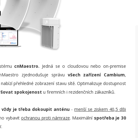
Š
V
P
F
O
P
(
systému
cnMaestro.
Jedná se o cloudovou nebo on-premise
 cnMaestro zjednodušuje správu
všech zařízení Cambium
,
P
 nabízí přehledné zobrazení stavu sítě. Optimalizuje dostupnost
P
yšovat spokojenost
u firemních i rezidenčních zákazníků.
P
,
vždy je třeba dokoupit anténu
-
menší se ziskem 40,5 dBi
R
žno vybavit
ochranou proti námraze
. Maximální
spotřeba je 30
S
W.
P