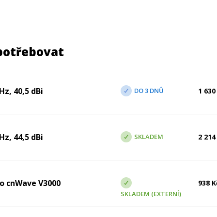
potřebovat
z, 40,5 dBi
DO 3 DNŮ
1 630
z, 44,5 dBi
SKLADEM
2 214
ro cnWave V3000
938
K
SKLADEM (EXTERNÍ)