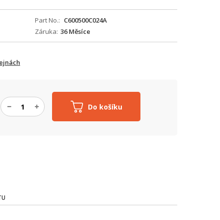
Part No.
C600500C024A
Záruka
36 Měsíce
ejnách
Do košíku
TU