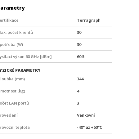
Parametry
ertifikace
Terragraph
ax. počet klientů
30
potřeba (W)
30
ysílací výkon 60 GHz [dBm]
60.5
YZICKÉ PARAMETRY
loubka (mm)
344
motnost (kg)
4
očet LAN portů
3
rovedení
Venkovní
rovozní teplota
-40° až +60°C