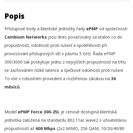
Popis
Přístupové body a klientské jednotky řady
ePMP
od společnosti
Cambium Networks
jsou dnes považovány za etalon co do
propustnosti, odolnosti proti rušení a spolehlivosti při
provozování přístupových sítí v pásmu 5 GHz. Řada ePMP
300/3000 tak poskytuje jednu z nejvyšších propustností na trhu
se zachováním nízké latence a špičkové odolnosti proti rušení.
To vše v robustním provedení a rozšířenou zárukou na
36
měsíců
.
Model
ePMP Force 300-25L
je cenově dostupná klientská
jednotka založená na standardu 802.11ac wave2 s uživatelskou
propustností až
600 Mbps
(2x2 MIMO, 256 QAM, 10/20/40/80