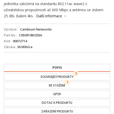
jednotka založená na standardu 802.11ac wave2 s
uživatelskou propustností až 600 Mbps a anténou se ziskem
25 dBi. Balení 4ks.
Další informace
Výrobce
Cambium Networks
Part No.
C050910M203A
Kód
00072714
Záruka
36 Měsíce
POPIS
3
SOUVISEJÍCÍ PRODUKTY
1
KE STAŽENÍ
GPSR
DOTAZ K PRODUKTU
ZAŘAZENÍ PRODUKTU