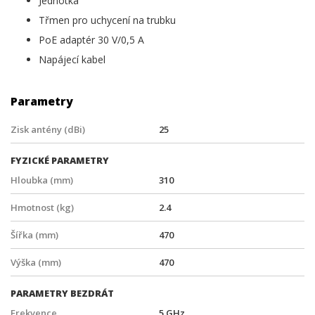
Jednotka
Třmen pro uchycení na trubku
PoE adaptér 30 V/0,5 A
Napájecí kabel
Parametry
Zisk antény (dBi)
25
FYZICKÉ PARAMETRY
Hloubka (mm)
310
Hmotnost (kg)
2.4
Šířka (mm)
470
Výška (mm)
470
PARAMETRY BEZDRÁT
Frekvence
5 GHz