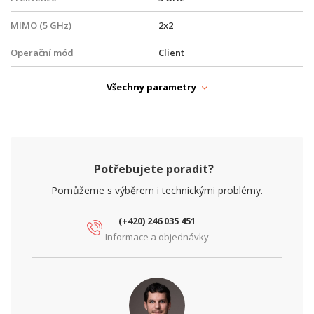
MIMO (5 GHz)
2x2
Operační mód
Client
Typ antény
Směrová
Všechny parametry
WiFi Standardy
WiFi 5 (802.11ac Wave 2)
PARAMETRY ETHERNET
Počet RJ45 portů
1
Potřebujete poradit?
Počet SFP (1G) portů
0
Pomůžeme s výběrem i technickými problémy.
Síťové rozhraní (Mbps)
10/100/1000
(+420) 246 035 451
Informace a objednávky
PARAMETRY NAPÁJENÍ
Napájení
PoE