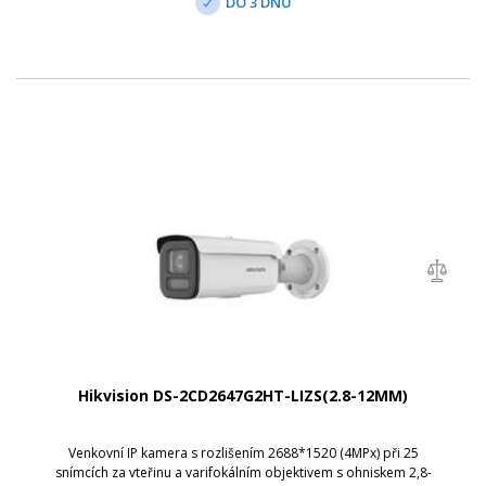
DO 3 DNŮ
Hikvision DS-2CD2647G2HT-LIZS(2.8-12MM)
Venkovní IP kamera s rozlišením 2688*1520 (4MPx) při 25
snímcích za vteřinu a varifokálním objektivem s ohniskem 2,8-