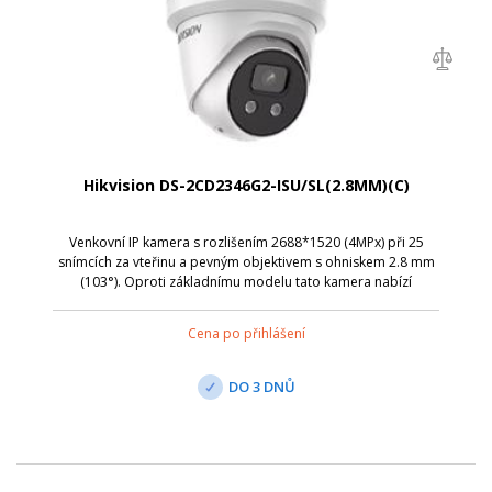
Hikvision DS-2CD2346G2-ISU/SL(2.8MM)(C)
Venkovní IP kamera s rozlišením 2688*1520 (4MPx) při 25
snímcích za vteřinu a pevným objektivem s ohniskem 2.8 mm
(103°). Oproti základnímu modelu tato kamera nabízí
výstražné bleskové světlo a zvukové varování proti
narušitelům.
Cena po přihlášení
DO 3 DNŮ