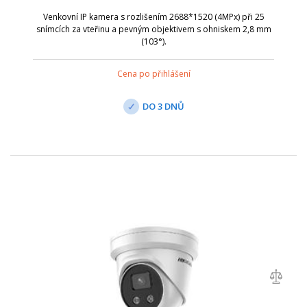
Venkovní IP kamera s rozlišením 2688*1520 (4MPx) při 25
snímcích za vteřinu a pevným objektivem s ohniskem 2,8 mm
(103°).
Cena po přihlášení
DO 3 DNŮ