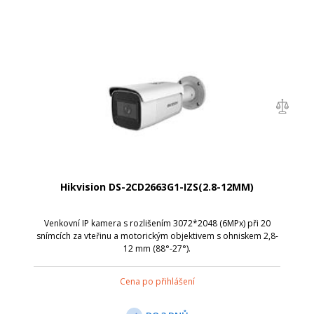
Hikvision DS-2CD2663G1-IZS(2.8-12MM)
Venkovní IP kamera s rozlišením 3072*2048 (6MPx) při 20
snímcích za vteřinu a motorickým objektivem s ohniskem 2,8-
12 mm (88°-27°).
Cena po přihlášení