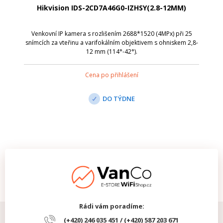
Hikvision IDS-2CD7A46G0-IZHSY(2.8-12MM)
Venkovní IP kamera s rozlišením 2688*1520 (4MPx) při 25
snímcích za vteřinu a varifokálním objektivem s ohniskem 2,8-
12 mm (114°-42°).
Cena po přihlášení
DO TÝDNE
Rádi vám poradíme:
(+420) 246 035 451 / (+420) 587 203 671