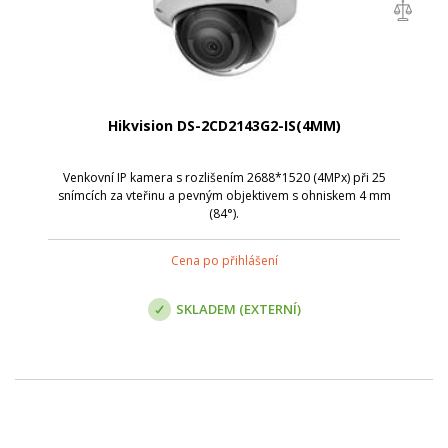
Hikvision DS-2CD2143G2-IS(4MM)
Venkovní IP kamera s rozlišením 2688*1520 (4MPx) při 25
snímcích za vteřinu a pevným objektivem s ohniskem 4 mm
(84°).
Cena po přihlášení
SKLADEM (EXTERNÍ)