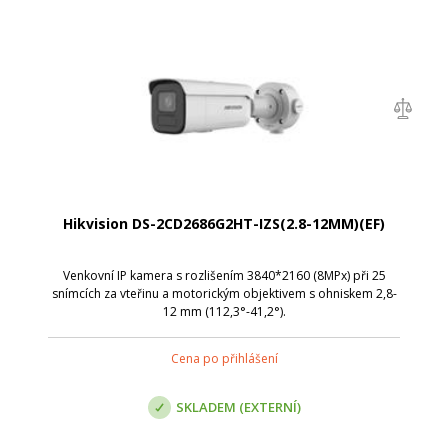
Hikvision DS-2CD2686G2HT-IZS(2.8-12MM)(EF)
Venkovní IP kamera s rozlišením 3840*2160 (8MPx) při 25
snímcích za vteřinu a motorickým objektivem s ohniskem 2,8-
12 mm (112,3°-41,2°).
Cena po přihlášení
SKLADEM (EXTERNÍ)