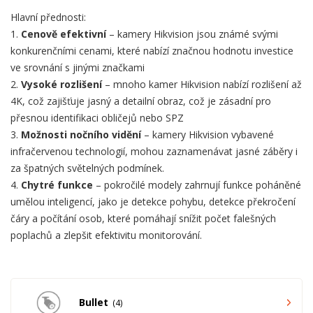
Hlavní přednosti:
1.
Cenově efektivní
– kamery Hikvision jsou známé svými
konkurenčními cenami, které nabízí značnou hodnotu investice
ve srovnání s jinými značkami
2.
Vysoké rozlišení
– mnoho kamer Hikvision nabízí rozlišení až
4K, což zajišťuje jasný a detailní obraz, což je zásadní pro
přesnou identifikaci obličejů nebo SPZ
3.
Možnosti nočního vidění
– kamery Hikvision vybavené
infračervenou technologií, mohou zaznamenávat jasné záběry i
za špatných světelných podmínek.
4.
Chytré funkce
– pokročilé modely zahrnují funkce poháněné
umělou inteligencí, jako je detekce pohybu, detekce překročení
čáry a počítání osob, které pomáhají snížit počet falešných
poplachů a zlepšit efektivitu monitorování.
Bullet
4