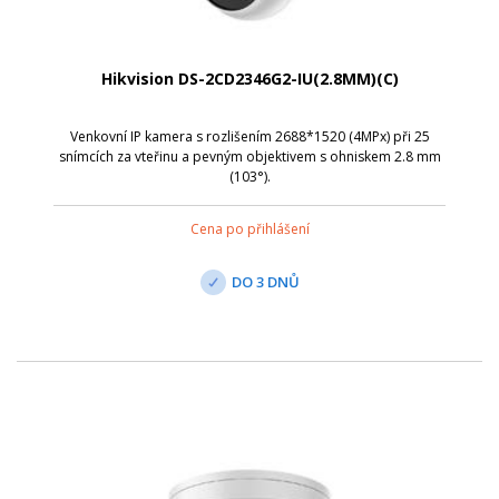
Hikvision DS-2CD2346G2-IU(2.8MM)(C)
Venkovní IP kamera s rozlišením 2688*1520 (4MPx) při 25
snímcích za vteřinu a pevným objektivem s ohniskem 2.8 mm
(103°).
Cena po přihlášení
DO 3 DNŮ