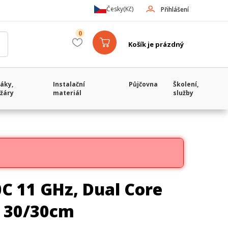
Česky
(Kč)
Přihlášení
0
Košík je prázdný
áky,
Instalační
Půjčovna
Školení,
žáry
materiál
služby
C 11 GHz, Dual Core
s 30/30cm