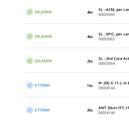
SL - ACM, per ca
SKLADEM
4ks
00033930
SL - XPIC, per ca
SKLADEM
4ks
00033932
SL - 2nd Core Ac
SKLADEM
2ks
00033934
IP-20C-E-11-L-H-
2 TÝDNY
1ks
00034144
ANT 30cm 1FT,1
2 TÝDNY
2ks
00034146