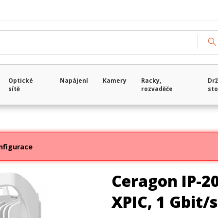
Optické
Napájení
Kamery
Racky,
Drž
sítě
rozvaděče
sto
nfigurace
Ceragon IP-20
XPIC, 1 Gbit/