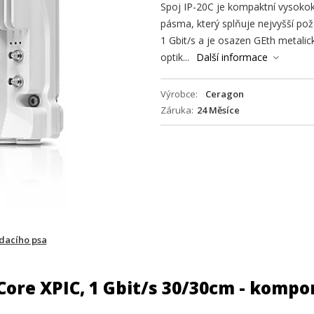
Spoj IP-20C je kompaktní vysokoka
pásma, který splňuje nejvyšší po
1 Gbit/s a je osazen GEth metali
optik...
Další informace
Výrobce
Ceragon
Záruka
24 Měsíce
ídacího psa
 Core XPIC, 1 Gbit/s 30/30cm - komp