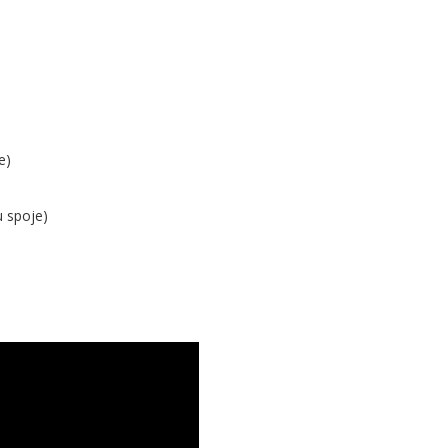
e)
u spoje)