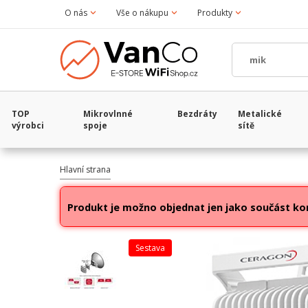
O nás
Vše o nákupu
Produkty
TOP
Mikrovlnné
Bezdráty
Metalické
výrobci
spoje
sítě
Hlavní strana
Produkt je možno objednat jen jako součást ko
sestava