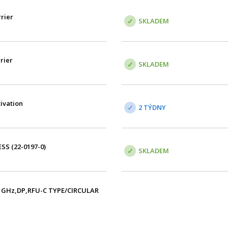
rrier
SKLADEM
rrier
SKLADEM
tivation
2 TÝDNY
ESS (22-0197-0)
SKLADEM
1GHz,DP,RFU-C TYPE/CIRCULAR