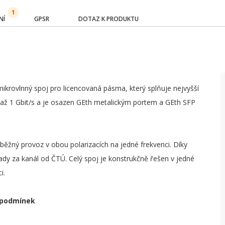
1
NÍ
GPSR
DOTAZ K PRODUKTU
mikrovlnný spoj pro licencovaná pásma, který splňuje nejvyšší
až 1 Gbit/s a je osazen GEth metalickým portem a GEth SFP
běžný provoz v obou polarizacích na jedné frekvenci. Díky
ady za kanál od ČTÚ. Celý spoj je konstrukčně řešen v jedné
i.
 podmínek