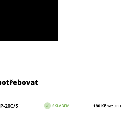
potřebovat
IP-20C/S
SKLADEM
180
Kč
bez DPH