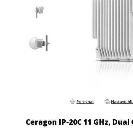
Porovnat
Nastavit hl
Ceragon IP-20C 11 GHz, Dual