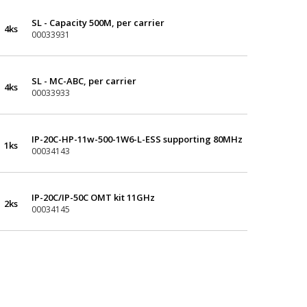
SL - Capacity 500M, per carrier
4ks
00033931
SL - MC-ABC, per carrier
4ks
00033933
IP-20C-HP-11w-500-1W6-L-ESS supporting 80MHz
1ks
00034143
IP-20C/IP-50C OMT kit 11GHz
2ks
00034145