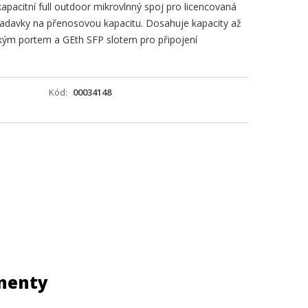
pacitní full outdoor mikrovlnný spoj pro licencovaná
žadavky na přenosovou kapacitu. Dosahuje kapacity až
ckým portem a GEth SFP slotem pro připojení
Kód
00034148
onenty