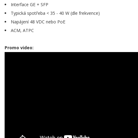
Interface GE + SFP
Typická spotřeba < 35 - 40 W (dle frekvence)
Napájení 48 VDC nebo PoE
ACM, ATPC
Promo video: