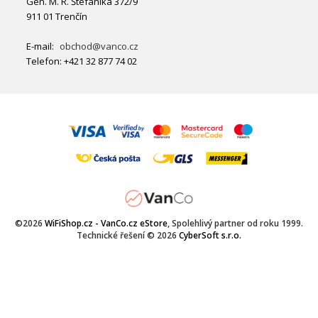
Gen. M. R. Štefánika 372/9
911 01 Trenčín
E-mail:
obchod@vanco.cz
Telefon: +421 32 877 74 02
©2026
WiFiShop.cz - VanCo.cz eStore
, Spolehlivý partner od roku 1999.
Technické řešení © 2026
CyberSoft s.r.o.