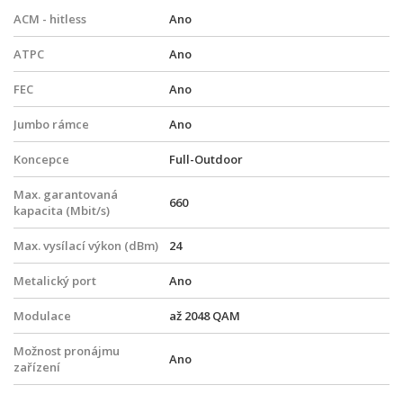
ACM - hitless
Ano
ATPC
Ano
FEC
Ano
Jumbo rámce
Ano
Koncepce
Full-Outdoor
Max. garantovaná
660
kapacita (Mbit/s)
Max. vysílací výkon (dBm)
24
Metalický port
Ano
Modulace
až 2048 QAM
Možnost pronájmu
Ano
zařízení
Možnost uzavření SLA
Ano