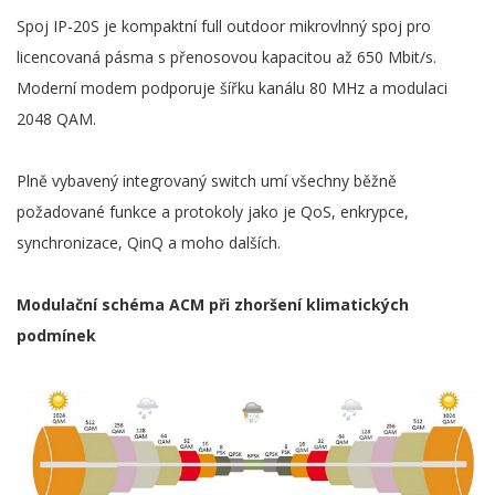
Spoj IP-20S je kompaktní full outdoor mikrovlnný spoj pro
licencovaná pásma s přenosovou kapacitou až 650 Mbit/s.
Moderní modem podporuje šířku kanálu 80 MHz a modulaci
2048 QAM.
Plně vybavený integrovaný switch umí všechny běžně
požadované funkce a protokoly jako je QoS, enkrypce,
synchronizace, QinQ a moho dalších.
Modulační schéma ACM při zhoršení klimatických
podmínek