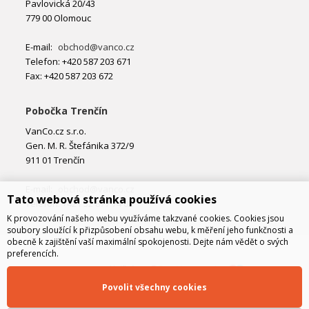
Pavlovická 20/43
779 00 Olomouc
E-mail:
obchod@vanco.cz
Telefon: +420 587 203 671
Fax: +420 587 203 672
Pobočka Trenčín
VanCo.cz s.r.o.
Gen. M. R. Štefánika 372/9
911 01 Trenčín
E-mail:
obchod@vanco.cz
Tato webová stránka používá cookies
Telefon: +421 32 877 74 02
K provozování našeho webu využíváme takzvané cookies. Cookies jsou
soubory sloužící k přizpůsobení obsahu webu, k měření jeho funkčnosti a
obecně k zajištění vaší maximální spokojenosti. Dejte nám vědět o svých
preferencích.
Povolit všechny cookies