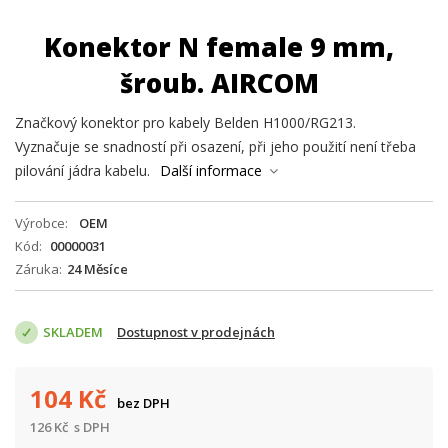
Konektor N female 9 mm,
šroub. AIRCOM
Značkový konektor pro kabely Belden H1000/RG213.
Vyznačuje se snadností při osazení, při jeho použití není třeba
pilování jádra kabelu.
Další informace
Výrobce
OEM
Kód
00000031
Záruka
24 Měsíce
SKLADEM
Dostupnost v prodejnách
104
Kč
bez DPH
126
Kč
s DPH