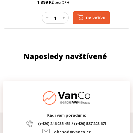
1 399
Kč
bez DPH
Do košíku
Naposledy navštívené
Rádi vám poradíme:
(+420) 246 035 451 / (+420) 587 203 671
obchod@vanco.cz