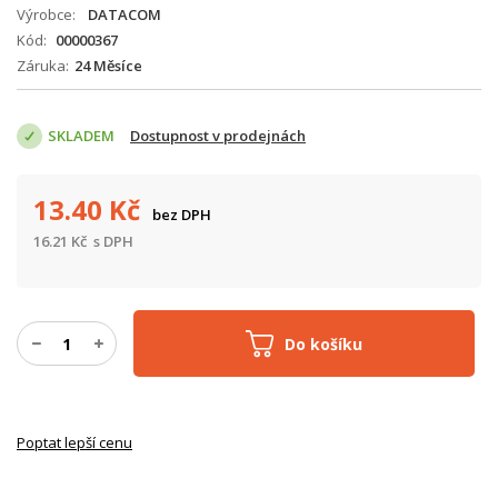
Výrobce
DATACOM
Kód
00000367
Záruka
24 Měsíce
SKLADEM
Dostupnost v prodejnách
13.40
Kč
bez DPH
16.21
Kč
s DPH
Do košíku
Poptat lepší cenu