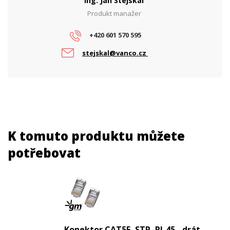
Ing. Jan Stejskal
Produkt manažer
+420 601 570 595
stejskal@vanco.cz
K tomuto produktu můžete
potřebovat
Konektor CAT5E, STP, RJ-45 - drát