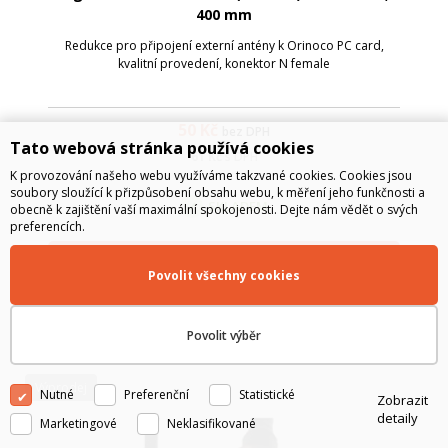
400 mm
Redukce pro připojení externí antény k Orinoco PC card,
kvalitní provedení, konektor N female
50
Kč
bez DPH
Tato webová stránka používá cookies
61
Kč
s DPH
K provozování našeho webu využíváme takzvané cookies. Cookies jsou
soubory sloužící k přizpůsobení obsahu webu, k měření jeho funkčnosti a
SKLADEM
obecně k zajištění vaší maximální spokojenosti. Dejte nám vědět o svých
preferencích.
Do košíku
Povolit všechny cookies
Povolit výběr
Výprodej
Nutné
Preferenční
Statistické
Zobrazit
detaily
Marketingové
Neklasifikované