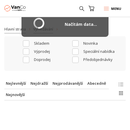
MENU
Načítám data...
Hlavní strana
Vyhledávání
Skladem
Novinka
Výprodej
Speciální nabídka
Doprodej
Předobjednávky
Nejlevnější
Nejdražší
Nejprodávanější
Abecedně
Nejnovější