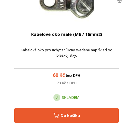
Kabelové oko malé (M6 / 16mm2)
Kabelové oko pro uchycení licny svedené například od
bleskojistky.
60
Kč
bez DPH
73
Kč
s DPH
SKLADEM
Do košíku