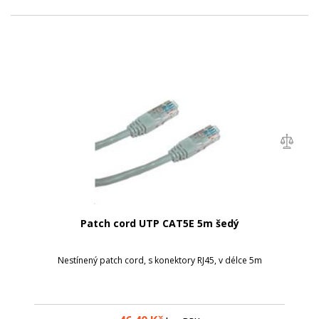
Patch cord UTP CAT5E 5m šedý
Nestínený patch cord, s konektory RJ45, v délce 5m