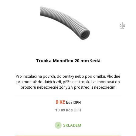
Trubka Monoflex 20 mm šedá
Pro instalaci na povrch, do omítky nebo pod omítku. Vhodné
pro montáž do dutých zdí, příček a stropů. Lze montovat do
prostoru nebezpečné zóny 2 v prostředí s nebezpečím
výbuchu. Spojení nebo přichycení trubek vyráběných v
rozměrech dle EN lze provést ...
9
Kč
bez DPH
10.89
Kč
s DPH
SKLADEM