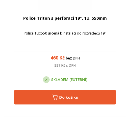
Police Triton s perforací 19", 1U, 550mm
Police 1Ux550 určená k instalaci do rozváděčů 19"
460
Kč
bez DPH
557
Kč
s DPH
SKLADEM (EXTERNÍ)
Do košíku