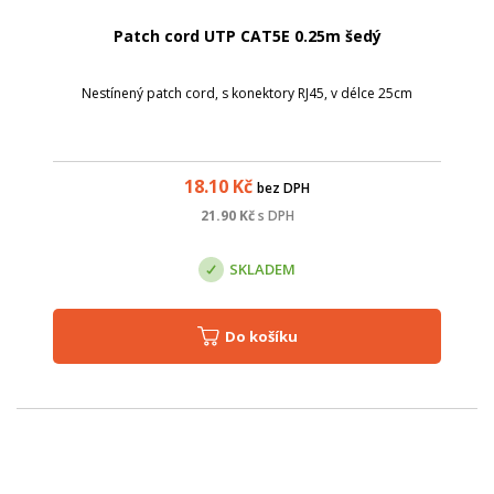
Patch cord UTP CAT5E 0.25m šedý
Nestínený patch cord, s konektory RJ45, v délce 25cm
18.10
Kč
bez DPH
21.90
Kč
s DPH
SKLADEM
Do košíku