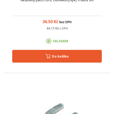
Nestínený patch cord, s konektory RJ45, v délce 3m
36.50
Kč
bez DPH
44.17
Kč
s DPH
SKLADEM
Do košíku