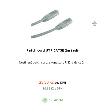
Patch cord UTP CAT5E 2m šedý
Nestínený patch cord, s konektory RJ45, v délce 2m
25.50
Kč
bez DPH
30.86
Kč
s DPH
SKLADEM