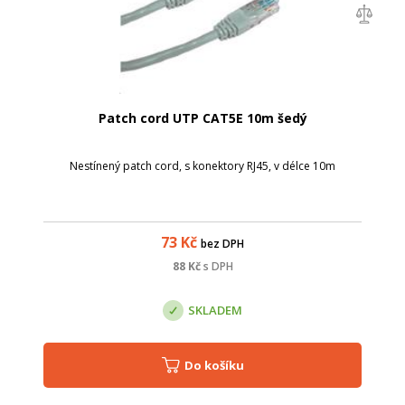
Patch cord UTP CAT5E 10m šedý
Nestínený patch cord, s konektory RJ45, v délce 10m
73
Kč
bez DPH
88
Kč
s DPH
SKLADEM
Do košíku