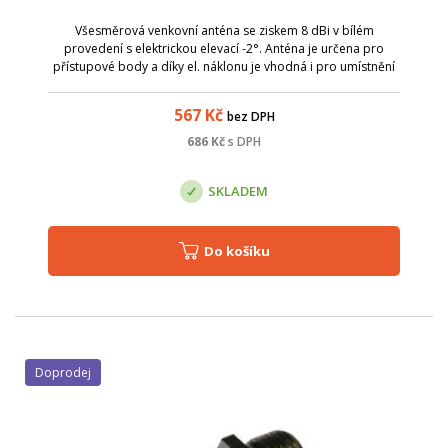
Všesměrová venkovní anténa se ziskem 8 dBi v bílém
provedení s elektrickou elevací -2°. Anténa je určena pro
přístupové body a díky el. náklonu je vhodná i pro umístnění
na vyvýšené lokality.
567
Kč
bez DPH
686
Kč
s DPH
SKLADEM
Do košíku
Doprodej