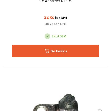
195 a Andrew CNT-195.
32
Kč
bez DPH
38.72
Kč
s DPH
SKLADEM
Do košíku