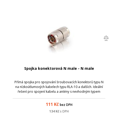
Spojka konektorová N male - N male
Přímá spojka pro spojování šroubovacích konektorů typu N
na nízkoútlumových kabelech typu RLA-10 a dalších. Ideální
řešení pro spojení kabelu a antény s nevhodným typem
konektorů, když nemáme možnost vyměnit jeden z konektorů
za správný. Není příliš vh...
111
Kč
bez DPH
134
Kč
s DPH