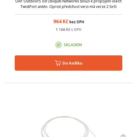
UAP Outdoor5 od Ubiquiti Networks slouží k propojení všech
TwistPort antén. Oproti předchozí verzi má verze 2 širší
frekvenční použití (5180 až 6400MHz). TwistPort adaptéry jsou
vybaveny novým r...
964
Kč
bez DPH
1 166
Kč
s DPH
SKLADEM
Do košíku