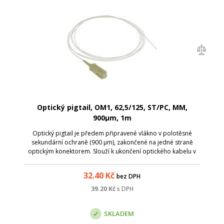
Optický pigtail, OM1, 62,5/125, ST/PC, MM,
900µm, 1m
Optický pigtail je předem připravené vlákno v polotěsné
sekundární ochraně (900 µm), zakončené na jedné straně
optickým konektorem. Slouží k ukončení optického kabelu v
optickém rozvaděči, kde lze spojování jednotlivých vláken
provést dvěma způsoby - s...
32.40
Kč
bez DPH
39.20
Kč
s DPH
SKLADEM