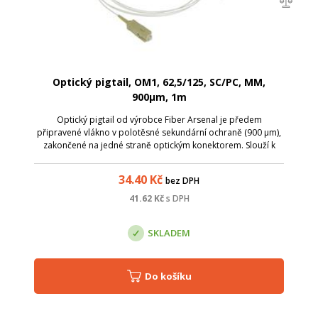
Optický pigtail, OM1, 62,5/125, SC/PC, MM,
900µm, 1m
Optický pigtail od výrobce Fiber Arsenal je předem
připravené vlákno v polotěsné sekundární ochraně (900 µm),
zakončené na jedné straně optickým konektorem. Slouží k
ukončení optického kabelu v optickém rozvaděči, kde lze
spojování jednotlivých vláken ...
34.40
Kč
bez DPH
41.62
Kč
s DPH
SKLADEM
Do košíku