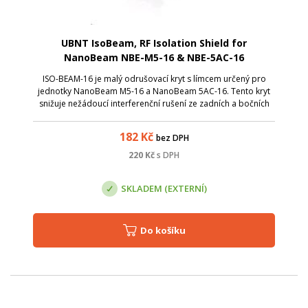
UBNT IsoBeam, RF Isolation Shield for
NanoBeam NBE-M5-16 & NBE-5AC-16
ISO-BEAM-16 je malý odrušovací kryt s límcem určený pro
jednotky NanoBeam M5-16 a NanoBeam 5AC-16. Tento kryt
snižuje nežádoucí interferenční rušení ze zadních a bočních
stran. Ochraňuje signál jen v žádoucí oblasti. Odrušovací kryt
nezvyšuje zisk anté...
182
Kč
bez DPH
220
Kč
s DPH
SKLADEM (EXTERNÍ)
Do košíku