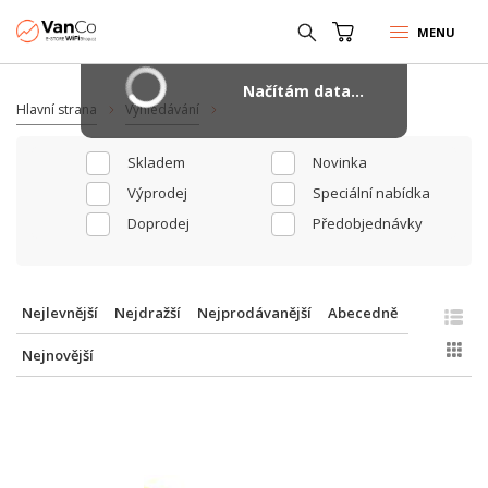
MENU
Načítám data...
Hlavní strana
Vyhledávání
Skladem
Novinka
Výprodej
Speciální nabídka
Doprodej
Předobjednávky
Nejlevnější
Nejdražší
Nejprodávanější
Abecedně
Nejnovější