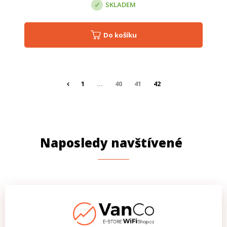
SKLADEM
Do košíku
1
...
40
41
42
Naposledy navštívené