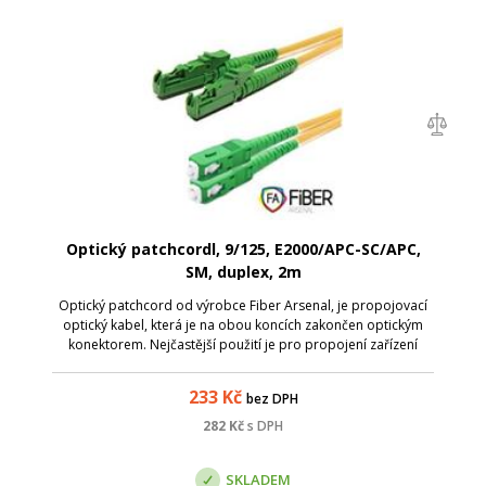
Optický patchcordl, 9/125, E2000/APC-SC/APC,
SM, duplex, 2m
Optický patchcord od výrobce Fiber Arsenal, je propojovací
optický kabel, která je na obou koncích zakončen optickým
konektorem. Nejčastější použití je pro propojení zařízení
uvnitř rozvaděčů, připojení aktivnívh prvků k optické trase,
nebo k samotnému...
233
Kč
bez DPH
282
Kč
s DPH
SKLADEM