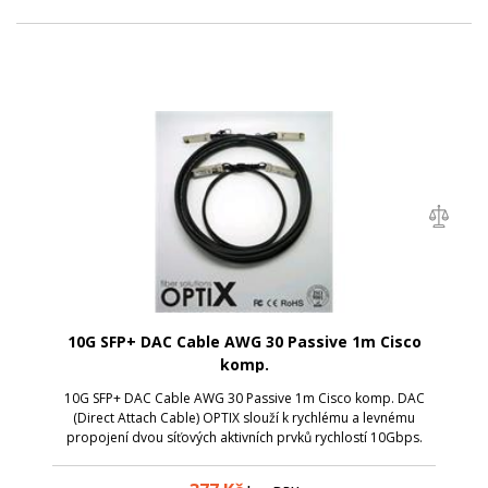
10G SFP+ DAC Cable AWG 30 Passive 1m Cisco
komp.
10G SFP+ DAC Cable AWG 30 Passive 1m Cisco komp. DAC
(Direct Attach Cable) OPTIX slouží k rychlému a levnému
propojení dvou síťových aktivních prvků rychlostí 10Gbps.
Kompatibilní s klasickými SFP+ porty. Délka propojovacího
kabelu 0,5m. 10G SFP+ DAC C...