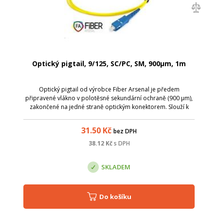
Optický pigtail, 9/125, SC/PC, SM, 900µm, 1m
Optický pigtail od výrobce Fiber Arsenal je předem
připravené vlákno v polotěsné sekundární ochraně (900 µm),
zakončené na jedné straně optickým konektorem. Slouží k
ukončení optického kabelu v optickém rozvaděči, kde lze
spojování jednotlivých vláken ...
31.50
Kč
bez DPH
38.12
Kč
s DPH
SKLADEM
Do košíku