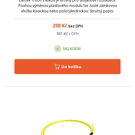
Zámek Triton s klikou je určený pro stojanové rozvaděče.
Pouhou výměnou plastového modulu lze zvolit zámkovou
vložku klasickou nebo polocylindrickou. Stručný popis:
Pouhou výměnou plastového modulu lze zvolit zámkovou
vložku klasickou nebo pol...
298
Kč
bez DPH
361
Kč
s DPH
SKLADEM
Do košíku