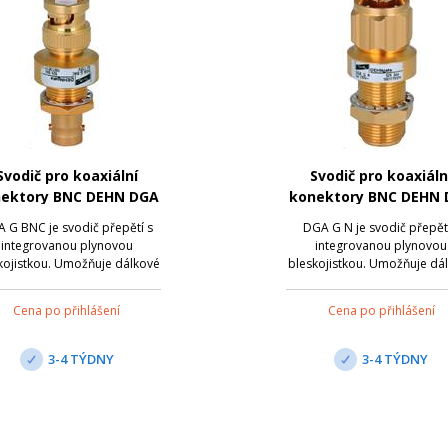
Svodič pro koaxiální
Svodič pro koaxiáln
ektory BNC DEHN DGA
konektory BNC DEHN
G BNC
G N
 G BNC je svodič přepětí s
DGA G N je svodič přepět
integrovanou plynovou
integrovanou plynovou
kojistkou. Umožňuje dálkové
bleskojistkou. Umožňuje dá
jení po koax. kabelu. Svodič
napájení po koax. kabelu. S
je vhodný pro nasazení v
je vhodný pro nasazení 
Cena po přihlášení
Cena po přihlášení
ezdrátových aplikacích a
bezdrátových aplikacích
anténních rozhraních s
anténních rozhraních s
iálními konektory. Připojení
koaxiálními konektory. Přip
3-4 TÝDNY
3-4 TÝDNY
přes zdířku BNC/zástrčku ...
je přes zdířku N/zástrčku N; 