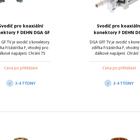
Svodič pro koaxiální
Svodič pro koaxiáln
ektory F DEHN DGA GF
konektory F DEHN D
TV
GFF TV
GF TV je svodič s konektory
DGA GFF TV je svodič s kone
řka F/zástrčka F, vhodný pro
zdířka F/zástrčka F, vhodný
lkové napájení. Chrání 75
dálkové napájení. Chrání
ohmové satelitní a
ohmové satelitní a
širokopásmové kabelové
širokopásmové kabelov
Cena po přihlášení
Cena po přihlášení
émy, přičemž splňuje vysoké
systémy, přičemž splňuje v
davky na stínění podle třídy
požadavky na stínění podle 
ormy EN 50083-2. Umožňuje
A normy EN 50083-2. Umož
3-4 TÝDNY
3-4 TÝDNY
rostorově úsporné insta...
prostorově úsporné inst.