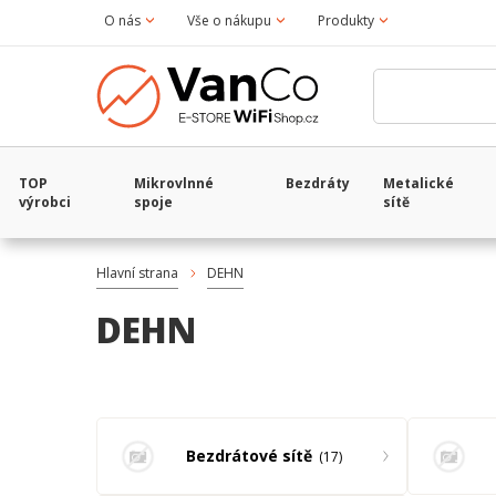
O nás
Vše o nákupu
Produkty
TOP
Mikrovlnné
Bezdráty
Metalické
výrobci
spoje
sítě
Hlavní strana
DEHN
DEHN
Bezdrátové sítě
17