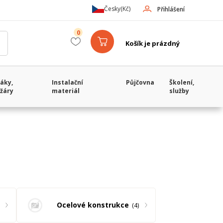
Česky
(Kč)
Přihlášení
0
Košík je prázdný
áky,
Instalační
Půjčovna
Školení,
žáry
materiál
služby
Ocelové konstrukce
4