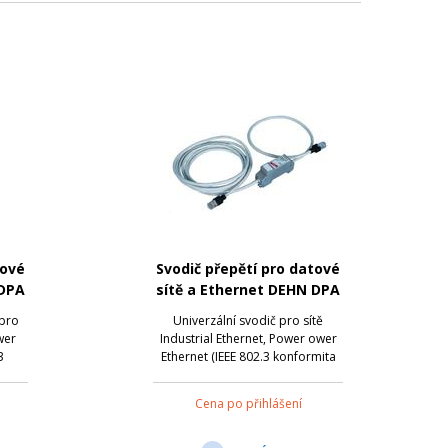
tové
Svodič přepětí pro datové
 DPA
sítě a Ethernet DEHN DPA
M CAT6 RJ45S 48
 pro
Univerzální svodič pro sítě
wer
Industrial Ethernet, Power ower
3
Ethernet (IEEE 802.3 konformita
E) a
do PoE++/4PPoE) a podobné
aplikace se strukturovanou
Cena po přihlášení
Třídy
kabeláží podle Cat 6 a třídy EA
m
do 500 MHz. Plně stíněné
IP 66
provedení s patchkabely pro