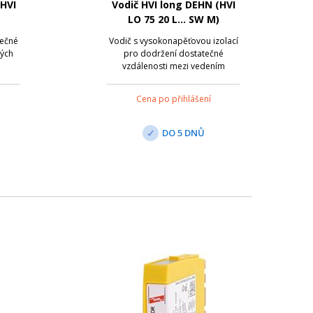
(HVI
Vodič HVI long DEHN (HVI
LO 75 20 L... SW M)
tečné
Vodič s vysokonapěťovou izolací
hých
pro dodržení dostatečné
vzdálenosti mezi vedením
diče
hromosvodu a ostatními
vodivými součástmi podle ČSN
Cena po přihlášení
kům
EN 62305. Použití do ekvivalentní
řechu
dostatečné vzdálenosti s
ebo
&#x2264; 75 cm (vzduch) nebo s
DO 5 DNŮ
V...
&#x2264; 150 cm (pevný
nevodi...