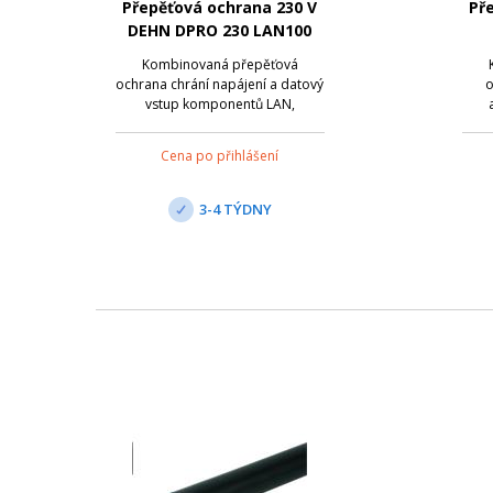
Přepěťová ochrana 230 V
Př
DEHN DPRO 230 LAN100
Kombinovaná přepěťová
ochrana chrání napájení a datový
o
vstup komponentů LAN,
zapojených do sítě Ethernet. Ze
roz
strany datové sítě jsou zapojeny
přij
Cena po přihlášení
všechny páry žil, přiřazených
pinům pro sítě Ethernet. Splňuje
ko
požadavky pro Channel Class D
Ad
3-4 TÝDNY
podle EN 50173 pr...
si