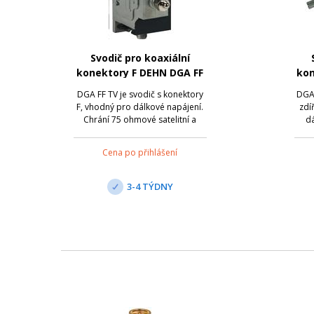
Svodič pro koaxiální
konektory F DEHN DGA FF
kon
TV
DGA FF TV je svodič s konektory
DGA 
F, vhodný pro dálkové napájení.
zdí
Chrání 75 ohmové satelitní a
dá
širokopásmové kabelové
systémy, přičemž splňuje vysoké
Cena po přihlášení
požadavky na stínění podle třídy
syst
A normy EN 50083-2. Umožňuje
poža
prostorově úsporné instalace ve
A n
3-4 TÝDNY
všech běžn...
p