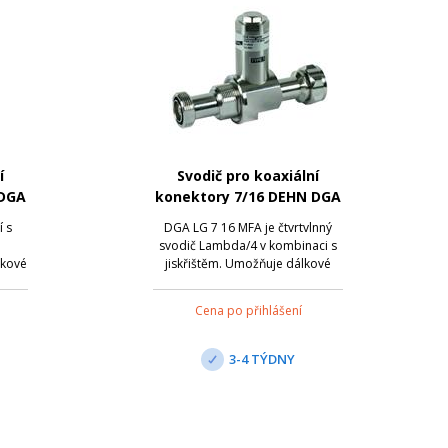
í
Svodič pro koaxiální
 DGA
konektory 7/16 DEHN DGA
LG 7 16 MFA
í s
DGA LG 7 16 MFA je čtvrtvlnný
svodič Lambda/4 v kombinaci s
lkové
jiskřištěm. Umožňuje dálkové
vodič
napájení a chrání multifrekvenční
v
zařízení (multi-carrier systems).
Cena po přihlášení
 a
Minimální pasivní intermodulace.
Širokopásmové připojení pro
ojení
služby 4 + 3G a LTE. Připojení je ...
3-4 TÝDNY
N...