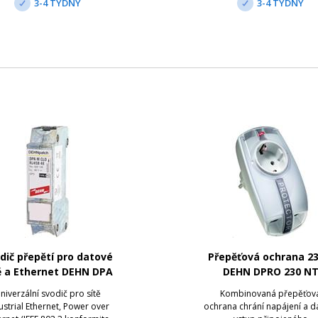
3-4 TÝDNY
3-4 TÝDNY
ro nízkofrekvenční sign...
pro ochranu před vnikn..
dič přepětí pro datové
Přepěťová ochrana 23
ě a Ethernet DEHN DPA
DEHN DPRO 230 N
M CLD RJ45B 48
niverzální svodič pro sítě
Kombinovaná přepěťov
ustrial Ethernet, Power over
ochrana chrání napájení a d