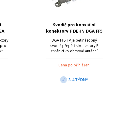
í
Svodič pro koaxiální
GA
konektory F DEHN DGA FF5
TV
ktory
DGA FF5 TV je pětinásobný
 pro
svodič přepětí s konektory F
 75
chránící 75 ohmové anténní
systémy. Provedení pro satelitní
é
rozbočovače a multiswitche.
Cena po přihlášení
ysoké
Svodič splňuje vysoké požadavky
třídy
na stínění podle třídy A normy EN
ňuje
50083-2. Nejvyšší provozní
3-4 TÝDNY
..
napětí je 20 VDC...