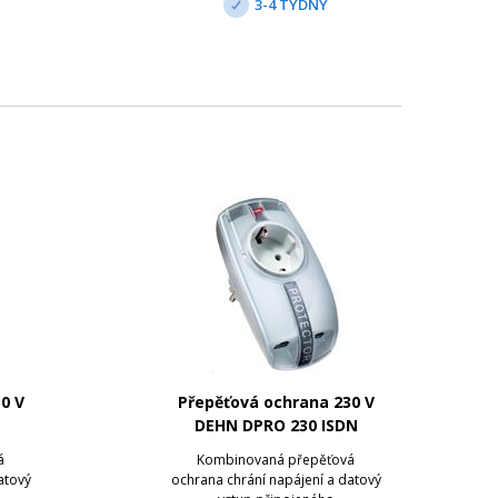
3-4 TÝDNY
.
uchycení na instalační
0 V
Přepěťová ochrana 230 V
T
DEHN DPRO 230 ISDN
á
Kombinovaná přepěťová
atový
ochrana chrání napájení a datový