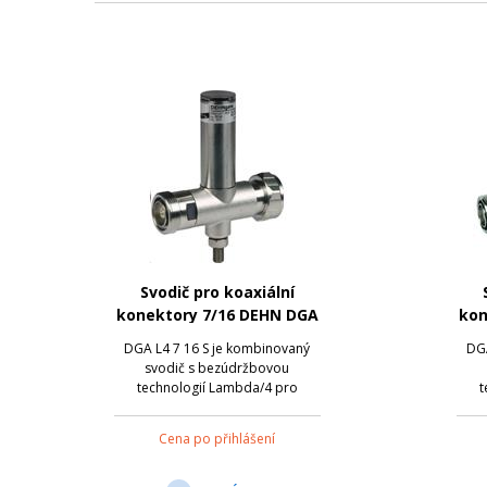
Svodič pro koaxiální
konektory 7/16 DEHN DGA
kon
L4 7 16 S
DGA L4 7 16 S je kombinovaný
DGA
svodič s bezúdržbovou
technologií Lambda/4 pro
t
multifrekvenční zařízení (multi-
mul
carrier systems). Svodič může
ca
Cena po přihlášení
svádět velmi vysoké bleskové
sv
proudy. Neumožňuje dálkové
pr
napájení po koax. kabelu, jelikož
napá