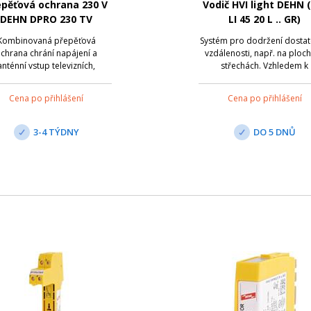
epěťová ochrana 230 V
Vodič HVI light DEHN 
DEHN DPRO 230 TV
LI 45 20 L .. GR)
Kombinovaná přepěťová
Systém pro dodržení dosta
chrana chrání napájení a
vzdálenosti, např. na ploc
anténní vstup televizních,
střechách. Vzhledem k
hlasových nebo satelitních
vysokonapěťové izolaci vo
ímačů. Součástí svodiče jsou i
HVI light je zabráněno
Cena po přihlášení
Cena po přihlášení
adaptéry pro převod F
nekontrolovaným přesko
nektorů na konektory IEC;
bleskového proudu přes st
aptér je vybaven optickou
na vnitřní kovové hmoty n
3-4 TÝDNY
DO 5 DNŮ
gnalizací provoz/porucha,
elektrická zařízení. Vodič H
zásuvk...