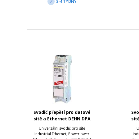
3-4 TÝDNY
pro nízkofrekvenční sign...
p
Svodič přepětí pro datové
Svo
sítě a Ethernet DEHN DPA
sít
M CLE RJ45B 48
Univerzální svodič pro sítě
U
Industrial Ethernet, Power ower
Ind