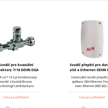
Svodič pro koaxiální
Svodič přepětí pro da
ektory 7/16 DEHN DGA
sítě a Ethernet DEHN
L4 7 16 MFA
CLE IP66
 L4 7 16 S je kombinovaný
Univerzální svodič přepětí
svodič s bezúdržbovou
aplikace GBit Ethernet, Po
echnologií Lambda/4 pro
ower Ethernet (IEEE 802.
tifrekvenční zařízení (multi-
konformita do PoE++/4PPo
rrier systems). Svodič může
podobné aplikace se
Cena po přihlášení
Cena po přihlášení
ádět velmi vysoké bleskové
strukturovanou kabeláží do 
oudy. Neumožňuje dálkové
E ve vnitřním i venkovní
jení po koax. kabelu, jelikož
prostředí ve skříni s krytím 