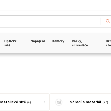
Načítám data...
Optické
Napájení
Kamery
Racky,
Drž
sítě
rozvaděče
sto
Metalické sítě
Nářadí a materiál
6
27