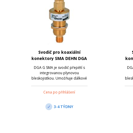
Svodič pro koaxiální
konektory SMA DEHN DGA
kon
G SMA
DGA G SMA je svodič přepětí s
DGA
integrovanou plynovou
bleskojistkou. Umožňuje dálkové
bles
napájení po koax. kabelu. Svodič
napá
je vhodný pro nasazení v
Cena po přihlášení
bezdrátových aplikacích a
b
anténních rozhraních s
koaxiálními konektory. Připojení
koax
3-4 TÝDNY
je přes zdířku SMA/zástrčku ...
je 