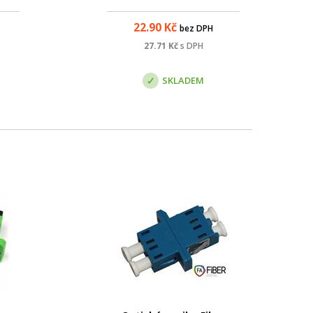
né na
konektorů SC s broušením PC.
22.90
Kč
bez DPH
čení
kém
27.71
Kč
s DPH
ání
SKLADEM