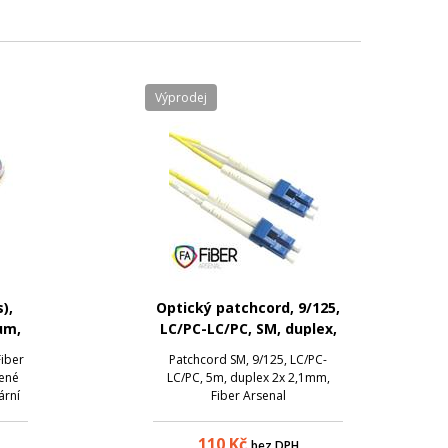
Výprodej
),
Optický patchcord, 9/125,
µm,
LC/PC-LC/PC, SM, duplex,
5m
Fiber
Patchcord SM, 9/125, LC/PC-
vené
LC/PC, 5m, duplex 2x 2,1mm,
ární
Fiber Arsenal
né na
110
Kč
bez DPH