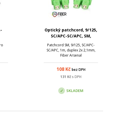
-
Optický patchcord, 9/125,
SC/APC-SC/APC, SM,
duplex, 1m
ro
Patchcord SM, 9/125, SC/APC-
.
SC/APC, 1m, duplex 2x 2,1mm,
Fiber Arsenal
108
Kč
bez DPH
131
Kč
s DPH
SKLADEM