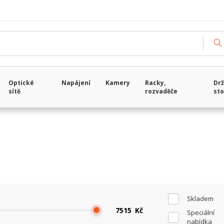
Načítám data...
Optické
Napájení
Kamery
Racky,
Drž
sítě
rozvaděče
sto
Skladem
Kč
Speciální
nabídka