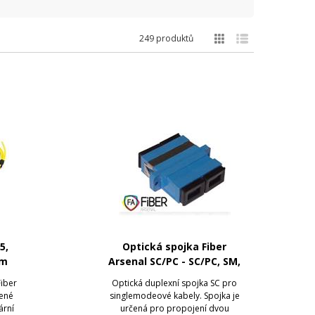
249 produktů
5,
Optická spojka Fiber
1m
Arsenal SC/PC - SC/PC, SM,
duplex
Fiber
Optická duplexní spojka SC pro
vené
singlemodeové kabely. Spojka je
ární
určená pro propojení dvou