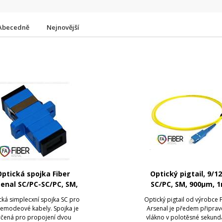
Abecedně
Nejnovější
ptická spojka Fiber
Optický pigtail, 9/12
enal SC/PC-SC/PC, SM,
SC/PC, SM, 900µm, 
simplex
cká simplecxní spojka SC pro
Optický pigtail od výrobce 
lemodeové kabely. Spojka je
Arsenal je předem připra
rčená pro propojení dvou
vlákno v polotěsné sekund