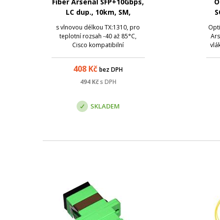
Fiber Arsenal SFP+10Gbps,
O
LC dup., 10km, SM,
S
1310nm, DDM, -40 - 85°C,
s vlnovou délkou TX:1310, pro
Opti
Cisco
teplotní rozsah -40 až 85°C,
Ars
Cisco kompatibilní
vlá
ochr
408
Kč
bez DPH
kon
op
494
Kč
s DPH
ro
SKLADEM