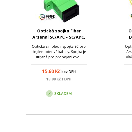
Optická spojka Fiber
O
Arsenal SC/APC - SC/APC,
L
SM, simplex
Optická simplexní spojka SC pro
Opti
singlemodeové kabely. Spojka je
Ars
určená pro propojení dvou
vlá
konektorů SC s broušením APC.
ochr
15.60
Kč
bez DPH
kon
op
18.88
Kč
s DPH
ro
SKLADEM