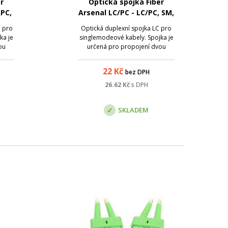
r
Optická spojka Fiber
APC,
Arsenal LC/PC - LC/PC, SM,
duplex
C pro
Optická duplexní spojka LC pro
ka je
singlemodeové kabely. Spojka je
ou
určená pro propojení dvou
APC.
konektorů LC s broušením PC.
22
Kč
bez DPH
26.62
Kč
s DPH
SKLADEM