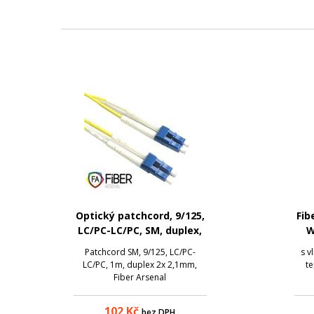
Optický patchcord, 9/125,
Fib
LC/PC-LC/PC, SM, duplex,
W
1m
12
Patchcord SM, 9/125, LC/PC-
s v
LC/PC, 1m, duplex 2x 2,1mm,
te
Fiber Arsenal
102
Kč
bez DPH