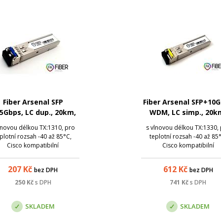
Fiber Arsenal SFP
Fiber Arsenal SFP+10
25Gbps, LC dup., 20km,
WDM, LC simp., 20k
, 1310nm, DDM, -40 -
1330/1270nm, DDM, -4
lnovou délkou TX:1310, pro
s vlnovou délkou TX:1330,
85°C, Cisco
85°C, Cisco
plotní rozsah -40 až 85°C,
teplotní rozsah -40 až 85
Cisco kompatibilní
Cisco kompatibilní
207
Kč
612
Kč
bez DPH
bez DPH
250
Kč
s DPH
741
Kč
s DPH
SKLADEM
SKLADEM