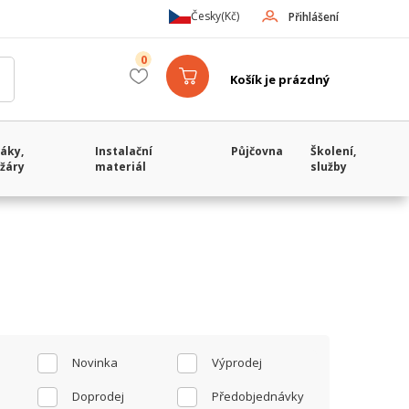
Česky
(Kč)
Přihlášení
0
Košík je prázdný
áky,
Instalační
Půjčovna
Školení,
žáry
materiál
služby
Novinka
Výprodej
Doprodej
Předobjednávky