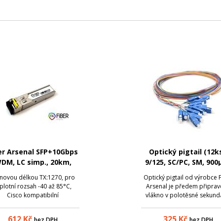
er Arsenal SFP+10Gbps
Optický pigtail (12ks
DM, LC simp., 20km,
9/125, SC/PC, SM, 900
70/1330nm, DDM, -40 -
barevné, 2m
lnovou délkou TX:1270, pro
Optický pigtail od výrobce 
85°C, Cisco
plotní rozsah -40 až 85°C,
Arsenal je předem připra
Cisco kompatibilní
vlákno v polotěsné sekund
ochraně (900 µm), zakonče
jedné straně optickým
612
Kč
325
Kč
bez DPH
bez DPH