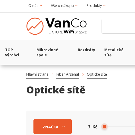
O nás
Vše o nákupu
Produkty
TOP
Mikrovlnné
Bezdráty
Metalické
výrobci
spoje
sítě
Hlavní strana
Fiber Arsenal
Optické sítě
Optické sítě
Kč
ZNAČKA