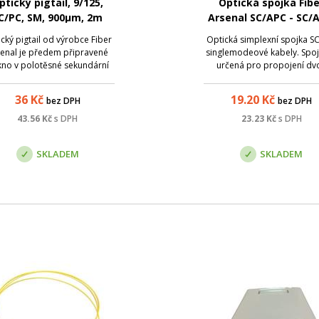
ptický pigtail, 9/125,
Optická spojka Fibe
C/PC, SM, 900µm, 2m
Arsenal SC/APC - SC/
SM, duplex
cký pigtail od výrobce Fiber
Optická simplexní spojka S
enal je předem připravené
singlemodeové kabely. Spoj
kno v polotěsné sekundární
určená pro propojení dv
aně (900 µm), zakončené na
konektorů SC s broušením 
jedné straně optickým
36
Kč
19.20
Kč
bez DPH
bez DPH
ektorem. Slouží k ukončení
tického kabelu v optickém
43.56
Kč
s DPH
23.23
Kč
s DPH
zvaděči, kde lze spojování
jednotlivých vláken ...
SKLADEM
SKLADEM