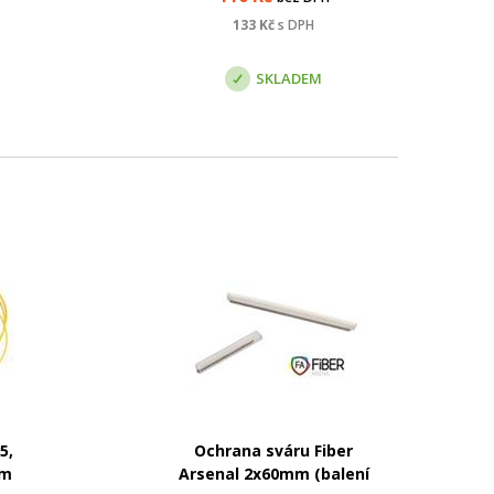
čení
kém
133
Kč
s DPH
ání
SKLADEM
5,
Ochrana sváru Fiber
2m
Arsenal 2x60mm (balení