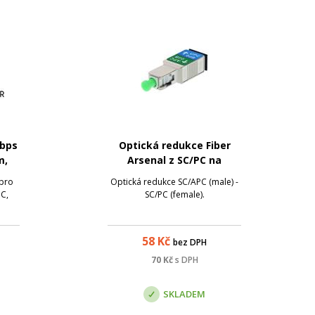
Gbps
Optická redukce Fiber
m,
Arsenal z SC/PC na
0 -
SC/APC, SM, simplex
 pro
Optická redukce SC/APC (male) -
°C,
SC/PC (female).
58
Kč
bez DPH
70
Kč
s DPH
SKLADEM