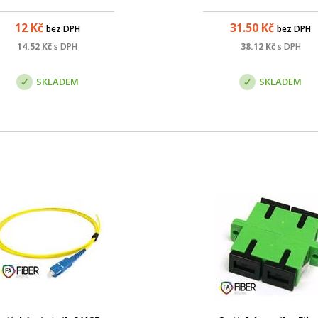
ektorů SC s broušením PC.
ochraně (900 µm), zakonče
jedné straně optickým
12
Kč
31.50
Kč
bez DPH
bez DPH
konektorem. Slouží k ukon
optického kabelu v optic
14.52
Kč
s DPH
38.12
Kč
s DPH
rozvaděči, kde lze spojov
jednotlivých vláken ...
SKLADEM
SKLADEM