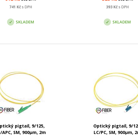
konektorem. Slouží k ukon
optického kabelu v optic
741
Kč
s DPH
393
Kč
s DPH
rozvaděči, kde lze spojov
jednotlivých vláken ...
SKLADEM
SKLADEM
ptický pigtail, 9/125,
Optický pigtail, 9/12
/APC, SM, 900µm, 2m
LC/PC, SM, 900µm, 