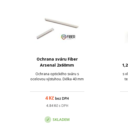
Ochrana sváru Fiber
Arsenal 2x60mm
1,
SM
Ochrana optického sváru s
s v
ocelovou výstuhou. Délka 40 mm
te
4
Kč
bez DPH
4.84
Kč
s DPH
SKLADEM