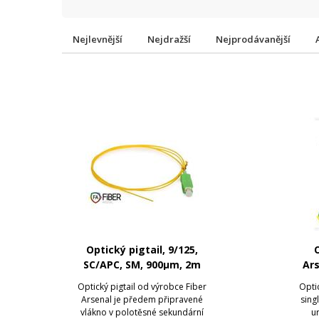
Nejlevnější
Nejdražší
Nejprodávanější
Optický pigtail, 9/125,
O
SC/APC, SM, 900µm, 2m
Ars
Optický pigtail od výrobce Fiber
Opti
Arsenal je předem připravené
sing
vlákno v polotěsné sekundární
u