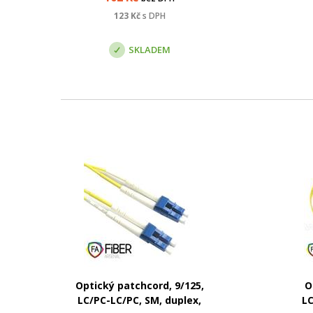
123
Kč
s DPH
SKLADEM
Optický patchcord, 9/125,
O
LC/PC-LC/PC, SM, duplex,
LC