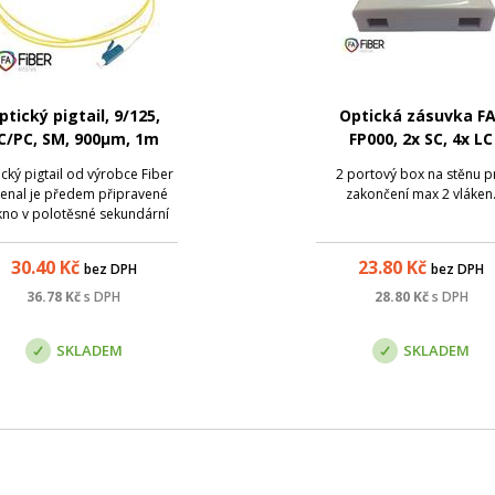
ptický pigtail, 9/125,
Optická zásuvka FA
C/PC, SM, 900µm, 1m
FP000, 2x SC, 4x LC
cký pigtail od výrobce Fiber
2 portový box na stěnu p
enal je předem připravené
zakončení max 2 vláken
kno v polotěsné sekundární
aně (900 µm), zakončené na
jedné straně optickým
30.40
Kč
23.80
Kč
bez DPH
bez DPH
ektorem. Slouží k ukončení
tického kabelu v optickém
36.78
Kč
s DPH
28.80
Kč
s DPH
zvaděči, kde lze spojování
jednotlivých vláken ...
SKLADEM
SKLADEM