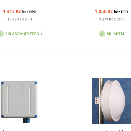
utdoor boxem a konektor
získáte plnohodnotné ant
MMCX.
JRC-29 MIMO nebo JRC-29
1 312
Kč
1 050
Kč
bez DPH
bez DPH
MIMO. V balení je celá sa
nerezového spojovacíh
1 588
Kč
s DPH
1 271
Kč
s DPH
materiálu. Jedná se o balen
jednu anténu. Tato verze s
SKLADEM (EXTERNÍ)
SKLADEM