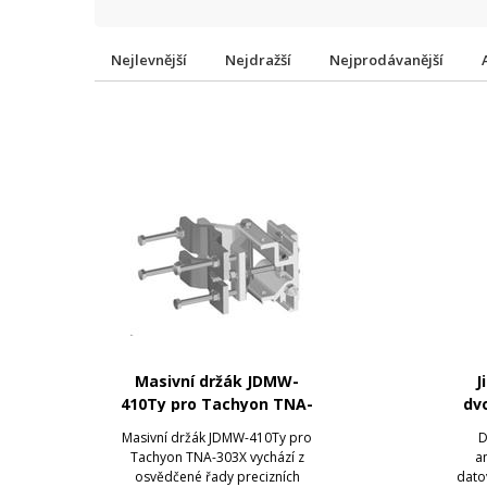
Nejlevnější
Nejdražší
Nejprodávanější
Masivní držák JDMW-
J
410Ty pro Tachyon TNA-
dv
303X
Masivní držák JDMW-410Ty pro
D
Tachyon TNA-303X vychází z
a
osvědčené řady precizních
dato