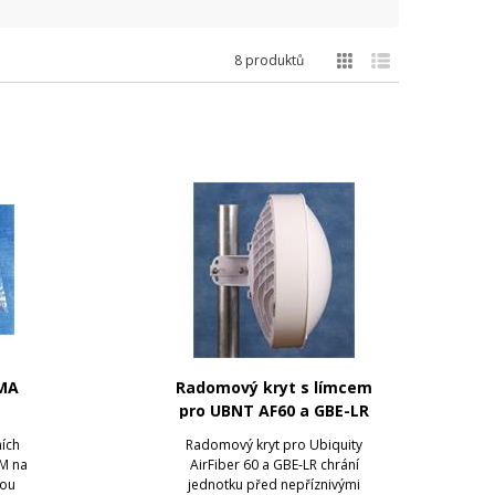
8 produktů
SMA
Radomový kryt s límcem
pro UBNT AF60 a GBE-LR
ích
Radomový kryt pro Ubiquity
EM na
AirFiber 60 a GBE-LR chrání
bou
jednotku před nepříznivými