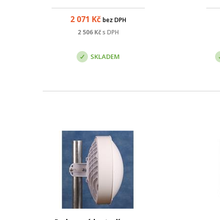
držáků Jirous , které jsou
o
používané pro spoje v pásmu 80
2 071
Kč
bez DPH
GHz. Díky tomu je možné snadno
směrovat i PTP spoje v pásmu 60
2 506
Kč
s DPH
GHz na dlouhé vzdálenosti.
Specifikace: ; vysoká...
SKLADEM