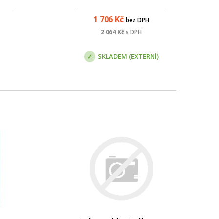
ény
povětrnostními podmínkami,
EX
sněhem a námraze. Sníh se na
1 706
Kč
bez DPH
da
radomu neudrží díky odpadnímu
o
teplu rádia – dojde k
2 064
Kč
s DPH
í pro
přirozenému odtátí. Montáž se
...
provádí jednoduše a bez
SKLADEM (EXTERNÍ)
jakéhoko...