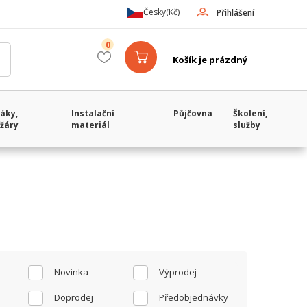
Česky
(Kč)
Přihlášení
0
Košík je prázdný
áky,
Instalační
Půjčovna
Školení,
žáry
materiál
služby
Novinka
Výprodej
Doprodej
Předobjednávky