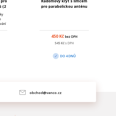
 pro
Radomový kryt s límcem
G (2
pro parabolickou anténu
JRMA-650-10/11
tky
o
ování
u ...
mu
450
Kč
bez DPH
plu
 do
545
Kč
s DPH
plná
DO 4 DNŮ
obchod@vanco.cz