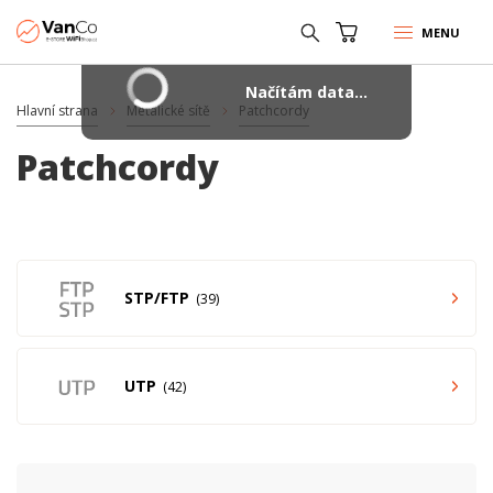
MENU
Načítám data...
Hlavní strana
Metalické sítě
Patchcordy
Patchcordy
STP/FTP
39
UTP
42