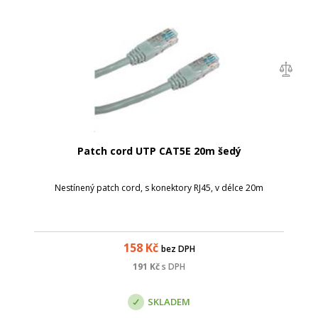
Patch cord UTP CAT5E 20m šedý
Nestínený patch cord, s konektory RJ45, v délce 20m
158
Kč
bez DPH
191
Kč
s DPH
SKLADEM