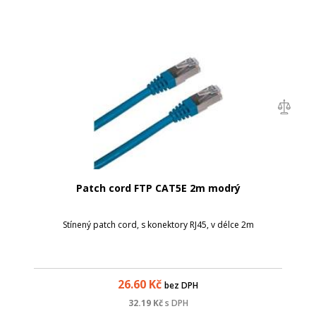
Patch cord FTP CAT5E 2m modrý
Stínený patch cord, s konektory RJ45, v délce 2m
26.60
Kč
bez DPH
32.19
Kč
s DPH