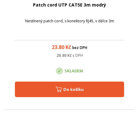
Patch cord UTP CAT5E 3m modrý
Nestínený patch cord, s konektory RJ45, v délce 3m
23.80
Kč
bez DPH
28.80
Kč
s DPH
SKLADEM
Do košíku