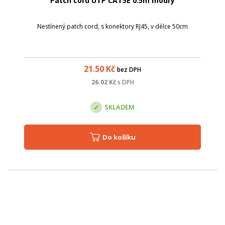
Patch cord UTP CAT5E 0.5m modrý
Nestínený patch cord, s konektory RJ45, v délce 50cm
21.50
Kč
bez DPH
26.02
Kč
s DPH
SKLADEM
Do košíku