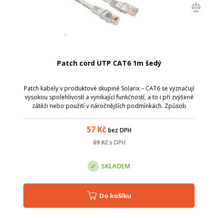
Patch cord UTP CAT6 1m šedý
Patch kabely v produktové skupině Solarix – CAT6 se vyznačují
vysokou spolehlivostí a vynikající funkčností, a to i při zvýšené
zátěži nebo použití v náročnějších podmínkách. Způsob
výroby je u těchto patch kabelů přizpůsoben zvýšeným
požadavkům na pře...
57
Kč
bez DPH
69
Kč
s DPH
SKLADEM
Do košíku