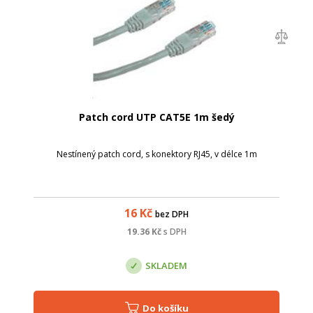
Patch cord UTP CAT5E 1m šedý
Nestínený patch cord, s konektory RJ45, v délce 1m
16
Kč
bez DPH
19.36
Kč
s DPH
SKLADEM
Do košíku