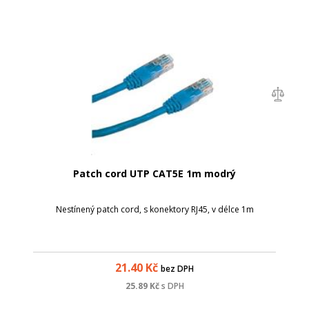
Patch cord UTP CAT5E 1m modrý
Nestínený patch cord, s konektory RJ45, v délce 1m
21.40
Kč
bez DPH
25.89
Kč
s DPH