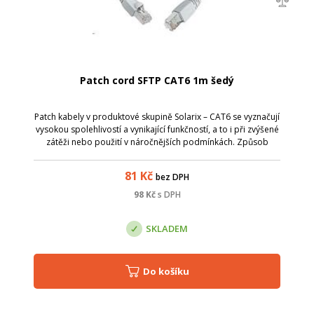
Patch cord SFTP CAT6 1m šedý
Patch kabely v produktové skupině Solarix – CAT6 se vyznačují
vysokou spolehlivostí a vynikající funkčností, a to i při zvýšené
zátěži nebo použití v náročnějších podmínkách. Způsob
výroby je u těchto patch kabelů přizpůsoben zvýšeným
požadavkům na pře...
81
Kč
bez DPH
98
Kč
s DPH
SKLADEM
Do košíku