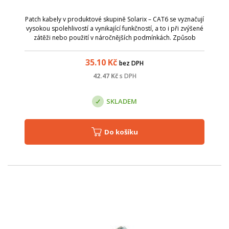
Patch kabely v produktové skupině Solarix – CAT6 se vyznačují
vysokou spolehlivostí a vynikající funkčností, a to i při zvýšené
zátěži nebo použití v náročnějších podmínkách. Způsob
výroby je u těchto patch kabelů přizpůsoben zvýšeným
požadavkům na pře...
35.10
Kč
bez DPH
42.47
Kč
s DPH
SKLADEM
Do košíku