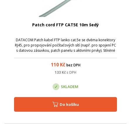
Patch cord FTP CAT5E 10m šedý
DATACOM Patch kabel FTP lanko cat.5e se dvěma konektory
RJ45, pro propojování počítačových sítí (např. pro spojení PC
s datovou zásuvkou, patch panelu s aktivními prvky). Stíněné
provedení pro použití v náročnějším prostředí. Parametry:
Název; Hodnota;...
110
Kč
bez DPH
133
Kč
s DPH
SKLADEM
Do košíku