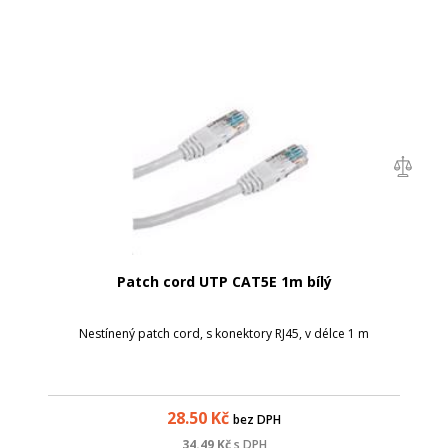
Patch cord UTP CAT5E 1m bílý
Nestínený patch cord, s konektory RJ45, v délce 1 m
28.50
Kč
bez DPH
34.49
Kč
s DPH