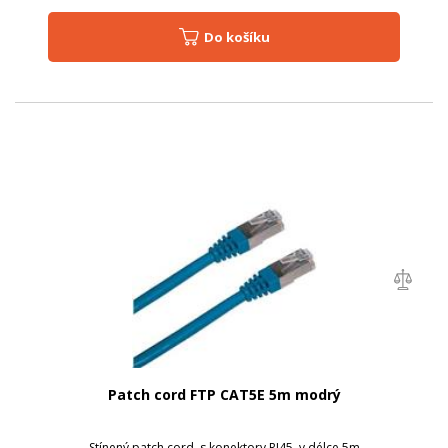
Do košíku
Patch cord FTP CAT5E 5m modrý
Stínený patch cord, s konektory RJ45, v délce 5m