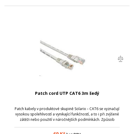
Patch cord UTP CAT6 3m šedý
Patch kabely v produktové skupině Solarix – CAT6 se vyznačují
vysokou spolehlivostí a vynikající funkčností, a to i při zvýšené
zátěži nebo použití v náročnějších podmínkách. Způsob
výroby je u těchto patch kabelů přizpůsoben zvýšeným
požadavkům na pře...
69
Kč