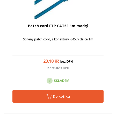
Patch cord FTP CAT5E 1m modrý
Stínený patch cord, s konektory RJ45, v délce 1m
23.10
Kč
bez DPH
27.95
Kč
s DPH
SKLADEM
Do košíku