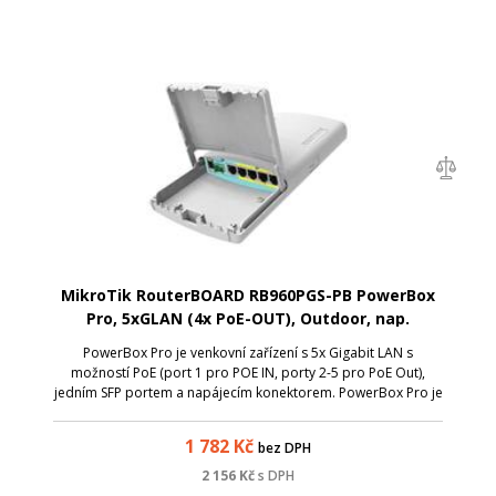
MikroTik RouterBOARD RB960PGS-PB PowerBox
Pro, 5xGLAN (4x PoE-OUT), Outdoor, nap.
adaptér, ROS L4, mont.set
PowerBox Pro je venkovní zařízení s 5x Gigabit LAN s
možností PoE (port 1 pro POE IN, porty 2-5 pro PoE Out),
jedním SFP portem a napájecím konektorem. PowerBox Pro je
poháněn procesorem QCA9557 s taktem 800 MHz, 128 MB
RAM a flash uložištěm o velikost...
1 782
Kč
bez DPH
2 156
Kč
s DPH