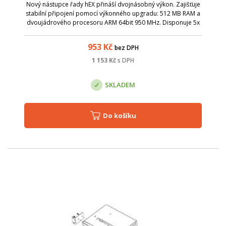
Nový nástupce řady hEX přináší dvojnásobný výkon. Zajišťuje
stabilní připojení pomocí výkonného upgradu: 512 MB RAM a
dvoujádrového procesoru ARM 64bit 950 MHz. Disponuje 5x
gigabit ethernet porty a USB portem.
953
Kč
bez DPH
1 153
Kč
s DPH
SKLADEM
Do košíku