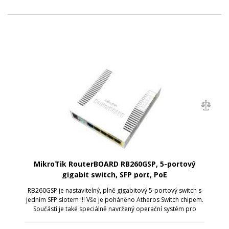
MikroTik RouterBOARD RB260GSP, 5-portový
gigabit switch, SFP port, PoE
RB260GSP je nastavitelný, plně gigabitový 5-portový switch s
jedním SFP slotem !!! Vše je poháněno Atheros Switch chipem.
Součástí je také speciálně navržený operační systém pro
rychlé přepínání a velikou škálu nastavení - SwOS. SwOS lze
tedy plně nast...