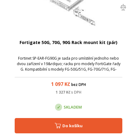
Fortigate 50G, 70G, 90G Rack mount kit (pár)
Fortinet SP-EAR-FG90G je sada pro umístění jednoho nebo
dvou zařízení v 19&rdquo; racku pro modely FortiGate řady
G. Kompatibilní s modely FG-50G/51G, FG-70G/71G, FG-
90G/91G. Není kompatibilní s FG-5xG-SPF-POE; FG-7xG-POE;
FG-90/91G. Sada pobsahuje dva...
1 097
Kč
bez DPH
1 327
Kč
s DPH
SKLADEM
Do košíku