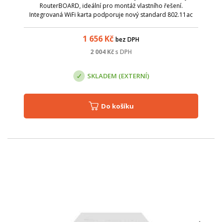
RouterBOARD, ideální pro montáž vlastního řešení.
Integrovaná WiFi karta podporuje nový standard 802.11ac
pro vysokorychlostní bezdrátové připojení ( až 866 Mbit s
20/40/80 MHz kanály). Dodává se s Route...
1 656
Kč
bez DPH
2 004
Kč
s DPH
SKLADEM (EXTERNÍ)
Do košíku