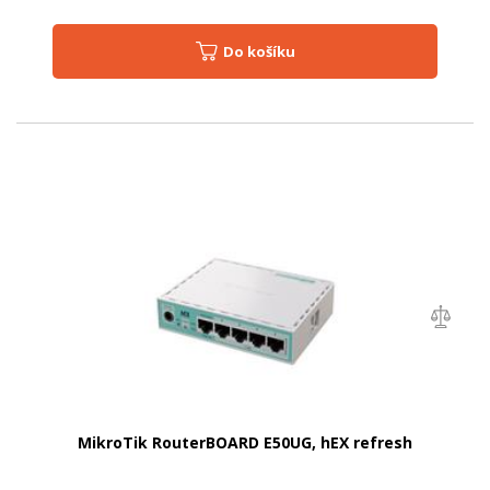
Do košíku
MikroTik RouterBOARD E50UG, hEX refresh