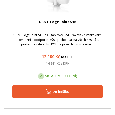
UBNT EdgePoint S16
UBNT EdgePoint S16 je Gigabitový L2/L3 switch ve venkovním
provedení s podporou výstupního POE na všech šestnácti
portech a vstupního POE na prvních dvou portech.
12 100
Kč
bez DPH
14 641
Kč
s DPH
SKLADEM (EXTERNÍ)
Do košíku