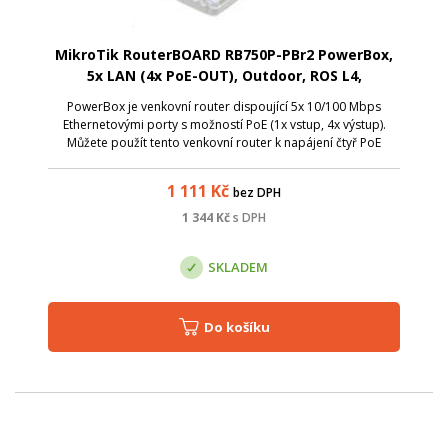
MikroTik RouterBOARD RB750P-PBr2 PowerBox,
5x LAN (4x PoE-OUT), Outdoor, ROS L4,
PowerBox je venkovní router dispoující 5x 10/100 Mbps
Ethernetovými porty s možností PoE (1x vstup, 4x výstup).
Můžete použít tento venkovní router k napájení čtyř PoE
zařízení (maximální výstupní proud na portech 2-5 je 1 A /
port, maximální vstupní p...
1 111
Kč
bez DPH
1 344
Kč
s DPH
SKLADEM
Do košíku