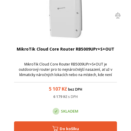
MikroTik Cloud Core Router RB5009UPr+S+OUT
MikroTik Cloud Core Router RB5009UPr+S+OUT je
outdoorový router pro to nejnáročnější nasazení, ať už v
klimaticky náročných lokacích nebo na místech, kde není
možné umístit vnitřní technologii. Router nabídne 9 různých
ethernetových portů a 1x USB ...
5 107
Kč
bez DPH
6 179
Kč
s DPH
SKLADEM
Do košíku