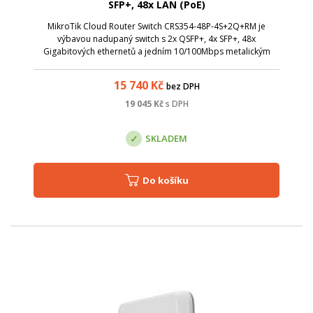
SFP+, 48x LAN (PoE)
MikroTik Cloud Router Switch CRS354-48P-4S+2Q+RM je
výbavou nadupaný switch s 2x QSFP+, 4x SFP+, 48x
Gigabitových ethernetů a jedním 10/100Mbps metalickým
portem určený pouze pro management. Switch tak poskytuje
celkovou propustnost 168 Gbps a přepínac...
15 740
Kč
bez DPH
19 045
Kč
s DPH
SKLADEM
Do košíku