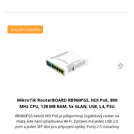
Speciální nabídka
MikroTik RouterBOARD RB960PGS, hEX PoE, 800
MHz CPU, 128 MB RAM, 5x GLAN, USB, L4, PSU
RB960PGS neboli hEX PoE je pětiportový Gigabitový router na
místa, kde není vyžadována Wi-Fi. Zařízení má jeden USB 2.0
port a jeden SFP slot pro připojení optiky. Porty 2-5 označeny
jako POE Out mohou napájet další zařízení se stejným