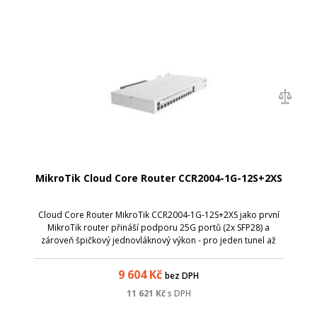
MikroTik Cloud Core Router CCR2004-1G-12S+2XS
Cloud Core Router MikroTik CCR2004-1G-12S+2XS jako první
MikroTik router přináší podporu 25G portů (2x SFP28) a
zároveň špičkový jednovláknový výkon - pro jeden tunel až
3,4 Gbps ! Celkem je k dispozici 12x 10G SFP+ šachet, 2x SFP28
25G šachta a 1x met...
9 604
Kč
bez DPH
11 621
Kč
s DPH