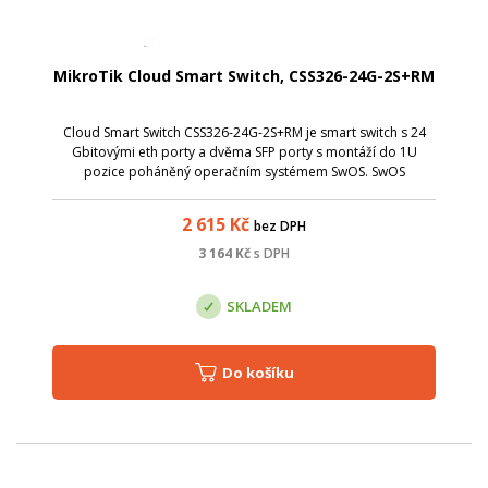
MikroTik Cloud Smart Switch, CSS326-24G-2S+RM
Cloud Smart Switch CSS326-24G-2S+RM je smart switch s 24
Gbitovými eth porty a dvěma SFP porty s montáží do 1U
pozice poháněný operačním systémem SwOS. SwOS
poskytuje základní možnosti nastavení smart switche a
několik pokročilých funkcí jako port-port...
2 615
Kč
bez DPH
3 164
Kč
s DPH
SKLADEM
Do košíku