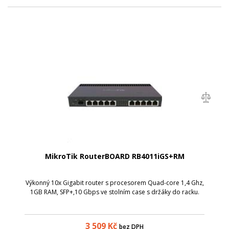
MikroTik RouterBOARD RB4011iGS+RM
Výkonný 10x Gigabit router s procesorem Quad-core 1,4 Ghz,
1GB RAM, SFP+,10 Gbps ve stolním case s držáky do racku.
3 509
Kč
bez DPH