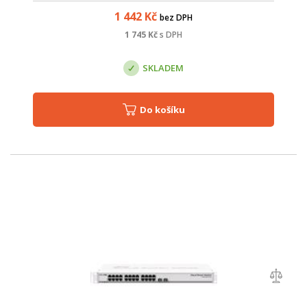
napětím jakým na...
1 442
Kč
bez DPH
1 745
Kč
s DPH
SKLADEM
Do košíku