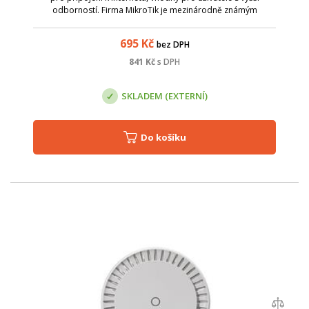
odborností. Firma MikroTik je mezinárodně známým
výrobcem síťových zařízení. MikroTik výrobky jsou levné a
přesto velice kvalitní. Vlastní
695
Kč
bez DPH
841
Kč
s DPH
SKLADEM (EXTERNÍ)
Do košíku