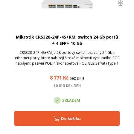
Mikrotik CRS328-24P-4S+RM, switch 24 Gb portů
+ 4 SFP+ 10 Gb
CRS328-24P-4S+RM je 28 portový switch osazený 24 Gbit
ethernet porty, které nabízejí široké možnosti výstupního POE
napájení: pasivní POE, nízkonapěťové POE, 802.3af/at (Type 1
POE, Type 2 POE+) s automatickým rozpoznáním. 4 SFP+ porty
nabízí rychlost ...
8 771
Kč
bez DPH
10 613
Kč
s DPH
SKLADEM
Do košíku