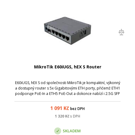
MikroTik E60iUGS, hEX S Router
E60iUGS, hEX S od společnosti MikroTik je kompaktní, výkonný
a dostupný router s 5x Gigabitovými ETH porty, přičemž ETH1
podporuje PoE-In a ETH5 PoE-Out a dokonce nabízí i 2.5G SFP
port,
1 091
Kč
bez DPH
1 320
Kč
s DPH
SKLADEM