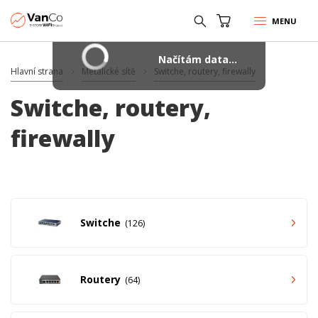
MENU
Načítám data...
Hlavní strana
Metalické sítě
Switche, routery, firewally
Switche, routery,
firewally
Switche
126
Routery
64