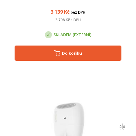
podložku, nalepte chladič na horní část karty a další tepelnou
podložku na...
3 139
Kč
bez DPH
3 798
Kč
s DPH
SKLADEM (EXTERNÍ)
Do košíku