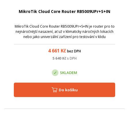
MikroTik Cloud Core Router RB5009UPr+S+IN
MikroTik Cloud Core Router RB5009UPr+S+IN je router pro to
nejnáročnější nasazení, ať už v klimaticky náročných lokacích
nebo jako univerzální zařízení pro testování v klidu
laboratoře. Navíc i s PoE-in a PoE-out na všech portech!
4 661
Kč
bez DPH
5 640
Kč
s DPH
SKLADEM
Do košíku