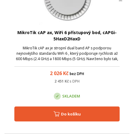
MikroTik cAP ax, WiFi 6 přístupový bod, cAPGi-
5HaxD2HaxD
MikroTik cAP ax je stropní dual band AP s podporou
nejnovějšího standardu WiFi 6 , který podporuje rychlosti až
600 Mbps (2.4 GHz) a 1800 Mbps (5 GHz). Navrženo bylo tak,
aby maximálně splynulo s místem instalace, ideální pro
restaurace, hotely, letišt...
2 026
Kč
bez DPH
2 451
Kč
s DPH
SKLADEM
Do košíku