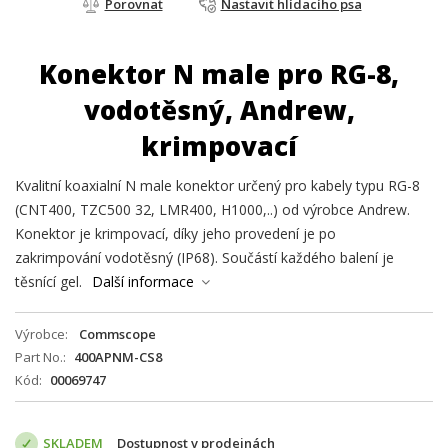
Porovnat
Nastavit hlídacího psa
Konektor N male pro RG-8,
vodotěsný, Andrew,
krimpovací
Kvalitní koaxialní N male konektor určený pro kabely typu RG-8
(CNT400, TZC500 32, LMR400, H1000,..) od výrobce Andrew.
Konektor je krimpovací, díky jeho provedení je po
zakrimpování vodotěsný (IP68). Součástí každého balení je
těsnící gel.
Další informace
Výrobce
Commscope
Part No.
400APNM-CS8
Kód
00069747
SKLADEM
Dostupnost v prodejnách