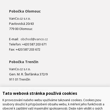
Pobočka Olomouc
VanCo.cz s.r.o.
Pavlovická 20/43
779 00 Olomouc
E-mail:
obchod@vanco.cz
Telefon: +420 587 203 671
Fax: +420 587 203 672
Pobočka Trenčín
VanCo.cz s.r.o.
Gen. M. R. Štefánika 372/9
911 01 Trenčín
E-mail:
obchod@vanco.cz
Tato webová stránka používá cookies
Telefon: +421 32 877 74 02
K provozování našeho webu využíváme takzvané cookies. Cookies jsou
soubory sloužící k přizpůsobení obsahu webu, k měření jeho funkčnosti a
obecně k zajištění vaší maximální spokojenosti. Dejte nám vědět o svých