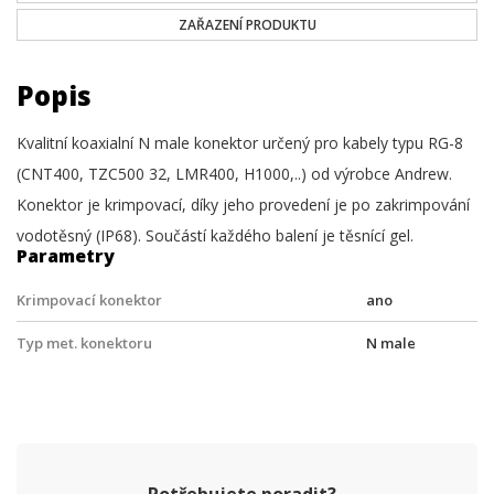
ZAŘAZENÍ PRODUKTU
Popis
Kvalitní koaxialní N male konektor určený pro kabely typu RG-8
(CNT400, TZC500 32, LMR400, H1000,..) od výrobce Andrew.
Konektor je krimpovací, díky jeho provedení je po zakrimpování
vodotěsný (IP68). Součástí každého balení je těsnící gel.
Parametry
Krimpovací konektor
ano
Typ met. konektoru
N male