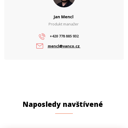
Jan Mencl
Produkt manažer
+420 778 885 932
mencl@vanco.cz
Naposledy navštívené