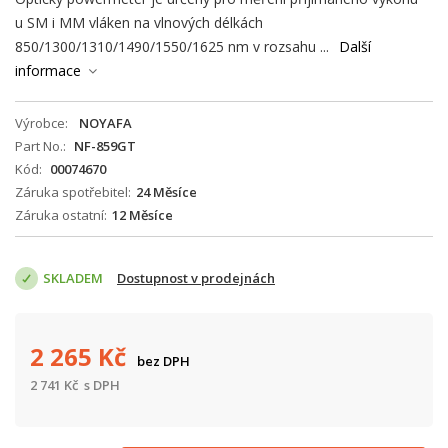
u SM i MM vláken na vlnových délkách
850/1300/1310/1490/1550/1625 nm v rozsahu ...
Další
informace
Výrobce
NOYAFA
Part No.
NF-859GT
Kód
00074670
Záruka spotřebitel
24 Měsíce
Záruka ostatní
12 Měsíce
SKLADEM
Dostupnost v prodejnách
2 265
Kč
bez DPH
2 741
Kč
s DPH