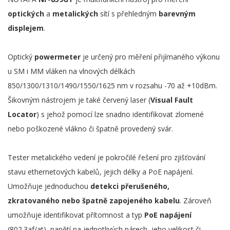
optických
a
metalických
sítí s přehledným
barevným
displejem
.
Optický
powermeter
je určený pro měření přijímaného výkonu
u SM i MM vláken na vlnových délkách
850/1300/1310/1490/1550/1625 nm v rozsahu -70 až +10dBm.
Šikovným nástrojem je také červený laser (
Visual Fault
Locator
) s jehož pomocí lze snadno identifikovat zlomené
nebo poškozené vlákno či špatně provedený svár.
Tester metalického vedení je pokročilé řešení pro zjišťování
stavu ethernetových kabelů, jejich délky a PoE napájení.
Umožňuje jednoduchou
detekci přerušeného,
zkratovaného nebo špatně zapojeného kabelu
. Zároveň
umožňuje identifikovat přítomnost a typ
PoE napájení
(802.3af/at), napětí na jednotlivých párech, jeho velikost či