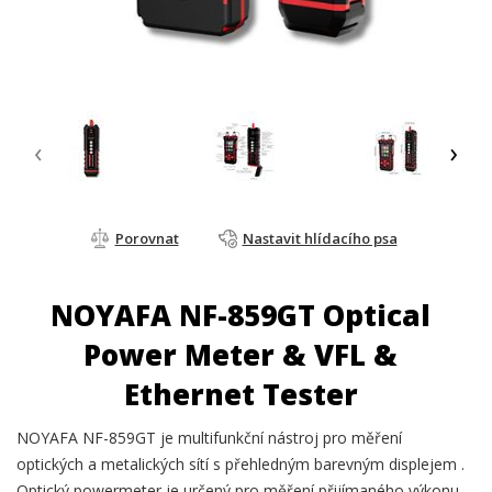
‹
›
Porovnat
Nastavit hlídacího psa
NOYAFA NF-859GT Optical
Power Meter & VFL &
Ethernet Tester
NOYAFA NF-859GT je multifunkční nástroj pro měření
optických a metalických sítí s přehledným barevným displejem .
Optický powermeter je určený pro měření přijímaného výkonu