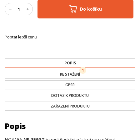
Do košíku
Poptat lepší cenu
POPIS
1
KE STAŽENÍ
GPSR
DOTAZ K PRODUKTU
ZAŘAZENÍ PRODUKTU
Popis
NOYAFA
NF-859GT
je multifunkční nástroj pro měření