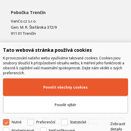
Pobočka Trenčín
VanCo.cz s.r.o.
Gen. M. R. Štefánika 372/9
911 01 Trenčín
E-mail:
obchod@vanco.cz
Tato webová stránka používá cookies
Telefon: +421 32 877 74 02
K provozování našeho webu využíváme takzvané cookies. Cookies jsou
soubory sloužící k přizpůsobení obsahu webu, k měření jeho funkčnosti a
obecně k zajištění vaší maximální spokojenosti. Dejte nám vědět o svých
preferencích.
Povolit všechny cookies
Povolit výběr
©2026
WiFiShop.cz - VanCo.cz eStore
, Spolehlivý partner od roku 1999.
Nutné
Preferenční
Statistické
Zobrazit
Technické řešení © 2026
CyberSoft s.r.o.
detaily
Marketingové
Neklasifikované