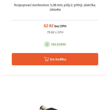
Rozpojovací svorkovnice; 5,08 mm; póly:2; přímý; zástrčka;
zásuvka
62
Kč
bez DPH
75
Kč
s DPH
SKLADEM
Do košíku