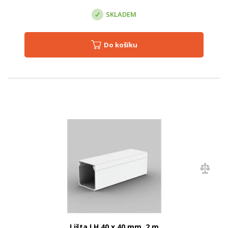
SKLADEM
Do košíku
Lišta LH 40 x 40 mm, 2 m