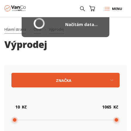
MENU
Načítám data...
Hlavní strana
OEM
Výprodej
Výprodej
ZNAČKA
Kč
Kč