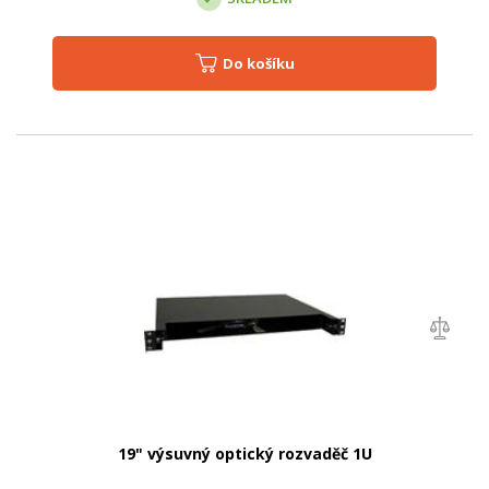
Do košíku
19" výsuvný optický rozvaděč 1U