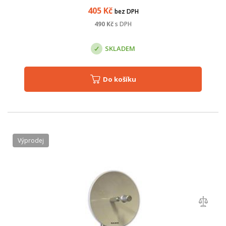
dráty, ležící na p...
405
Kč
bez DPH
490
Kč
s DPH
SKLADEM
Do košíku
Výprodej