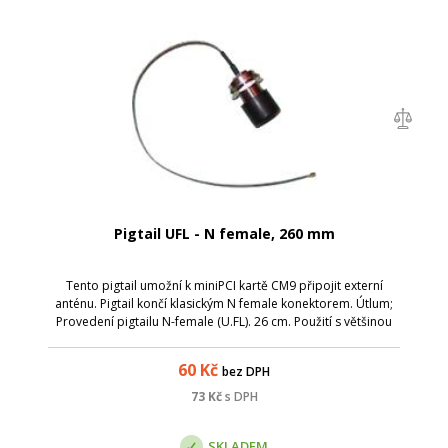
Pigtail UFL - N female, 260 mm
Tento pigtail umožní k miniPCI kartě CM9 připojit externí
anténu. Pigtail končí klasickým N female konektorem. Útlum;
Provedení pigtailu N-female (U.FL). 26 cm. Použití s většinou
miniPCI karet; Parametry: Název; Hodnota; Maximální útlum:
1,5 dBi; Zako...
60
Kč
bez DPH
73
Kč
s DPH
SKLADEM