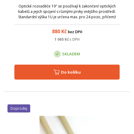
Optické rozvaděče 19" se používají k zakončení optických
kabelů a jejich spojení s různými prvky vnějšího prostředí.
Standardní výška 1U je určena max. pro 24 pozic, přičemž
dodávané počty otvorů jsou 8, 12, 16 a 24.
880
Kč
bez DPH
1 065
Kč
s DPH
SKLADEM
Do košíku
Doprodej