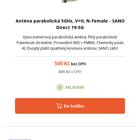
Anténa parabolická 5GHz, V+H, N-female - SANO
Direct 19-5G
Vysocesměrová parabolická anténa; Plný paraboloid;
Patentově chráněné; Provedení ABS + PMMA; Chemicky pasív
Al; Dvojitý plášť opatřený kovovou vrstvou; SANO zářič
celokovový nové generace s možností plynulého nastavení
PSV šířky pásma vyzařovacího úhlu...
500
Kč
bez DPH
605
Kč
s DPH
SKLADEM
Do košíku