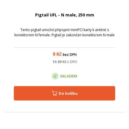
Pigtail UFL - N male, 250 mm
Tento pigtail umožní připojení miniPCI karty k anténě s
konektorem N female. Pigtail je zakončen konektorem N male
9
Kč
bez DPH
10.89
Kč
s DPH
SKLADEM
Do košíku