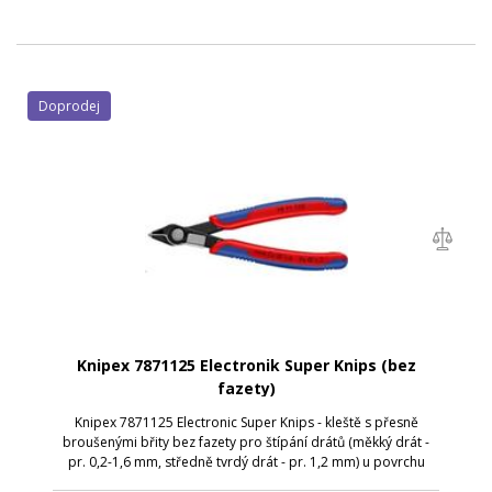
Doprodej
Knipex 7871125 Electronik Super Knips (bez
fazety)
Knipex 7871125 Electronic Super Knips - kleště s přesně
broušenými břity bez fazety pro štípání drátů (měkký drát -
pr. 0,2-1,6 mm, středně tvrdý drát - pr. 1,2 mm) u povrchu
desky. Přesně tvarované hroty kleští dokáží přestřihnout i