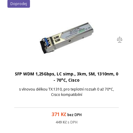
Doprodej
SFP WDM 1,25Gbps, LC simp., 3km, SM, 1310nm, 0
- 70°C, Cisco
s vlnovou délkou TX:1310, pro teplotní rozsah 0 až 70°C,
Cisco kompatibilní
371
Kč
bez DPH
449
Kč
s DPH