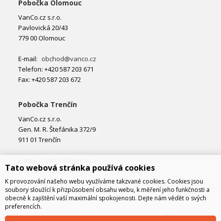
Pobočka Olomouc
VanCo.cz s.r.o.
Pavlovická 20/43
779 00 Olomouc
E-mail:
obchod@vanco.cz
Telefon: +420 587 203 671
Fax: +420 587 203 672
Pobočka Trenčín
VanCo.cz s.r.o.
Gen. M. R. Štefánika 372/9
911 01 Trenčín
E-mail:
obchod@vanco.cz
Tato webová stránka používá cookies
Telefon: +421 32 877 74 02
K provozování našeho webu využíváme takzvané cookies. Cookies jsou
soubory sloužící k přizpůsobení obsahu webu, k měření jeho funkčnosti a
obecně k zajištění vaší maximální spokojenosti. Dejte nám vědět o svých
preferencích.