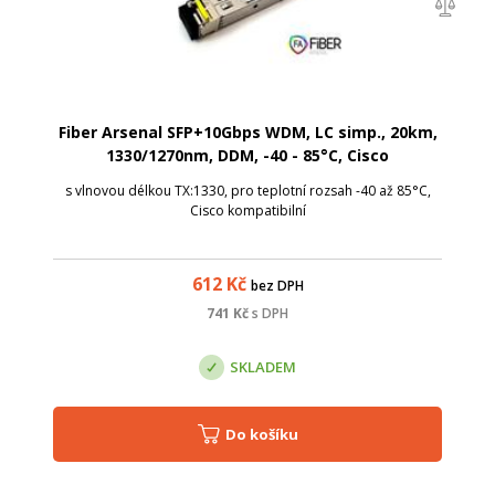
Fiber Arsenal SFP+10Gbps WDM, LC simp., 20km,
1330/1270nm, DDM, -40 - 85°C, Cisco
s vlnovou délkou TX:1330, pro teplotní rozsah -40 až 85°C,
Cisco kompatibilní
612
Kč
bez DPH
741
Kč
s DPH
SKLADEM
Do košíku