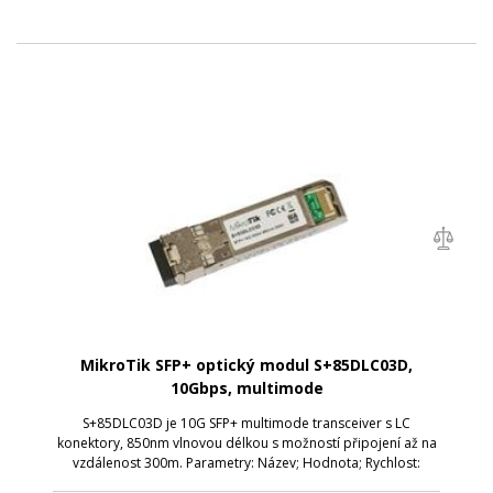
MikroTik SFP+ optický modul S+85DLC03D,
10Gbps, multimode
S+85DLC03D je 10G SFP+ multimode transceiver s LC
konektory, 850nm vlnovou délkou s možností připojení až na
vzdálenost 300m. Parametry: Název; Hodnota; Rychlost:
10Gbps; Typ: Multi mode; Výstup: Optický; WDM: Ne; Typ