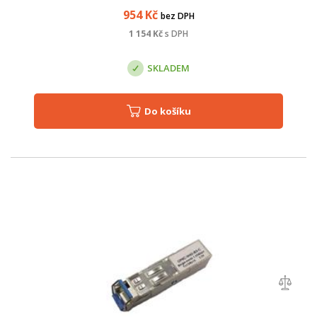
modulu: SFP+; Výstup: Optiický; Ty...
954
Kč
bez DPH
1 154
Kč
s DPH
SKLADEM
Do košíku