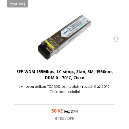
Výprodej
SFP WDM 155Mbps, LC simp., 3km, SM, 1550nm,
DDM 0 - 70°C, Cisco
s vlnovou délkou TX:1550, pro teplotní rozsah 0 až 70°C,
Cisco kompatibilní
50
Kč
bez DPH
61
Kč
s DPH