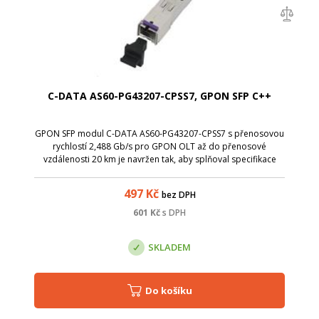
C-DATA AS60-PG43207-CPSS7, GPON SFP C++
GPON SFP modul C-DATA AS60-PG43207-CPSS7 s přenosovou
rychlostí 2,488 Gb/s pro GPON OLT až do přenosové
vzdálenosti 20 km je navržen tak, aby splňoval specifikace
ITU-TG.984.2 třídy C++. Rozhraní SC/UPC. ? Vysílač DFB v
kontinuálním režimu 1490nm, 2,48...
497
Kč
bez DPH
601
Kč
s DPH
SKLADEM
Do košíku