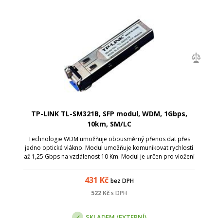
TP-LINK TL-SM321B, SFP modul, WDM, 1Gbps,
10km, SM/LC
Technologie WDM umožňuje obousměrný přenos dat přes
jedno optické vlákno. Modul umožňuje komunikovat rychlostí
až 1,25 Gbps na vzdálenost 10 Km. Modul je určen pro vložení
do SFP slotu switche nebo mediakonvertoru MC220L a je
napájen přímo z těchto zař
431
Kč
bez DPH
522
Kč
s DPH
SKLADEM (EXTERNÍ)