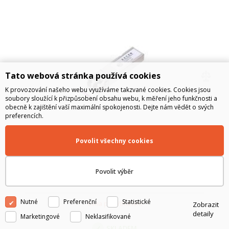
Tato webová stránka používá cookies
K provozování našeho webu využíváme takzvané cookies. Cookies jsou
soubory sloužící k přizpůsobení obsahu webu, k měření jeho funkčnosti a
obecně k zajištění vaší maximální spokojenosti. Dejte nám vědět o svých
preferencích.
XCVR,CSFP,1490nm TX/1310nm
Povolit všechny cookies
RX,SM,1.25Gbit/s,10km,W.DDM,INDUSTRIAL
GRADE,SINGLE PACK
CSFP Modul schválen společností Ceragon podle nejvyšších
požadavků na kvalitu a funkčnost. Jedná se o ověřené moduly
Povolit výběr
používané zákazníky po celém světě při budování sítí s
technologií Ceragon.
Nutné
Preferenční
Statistické
Cena po přihlášení
Zobrazit
detaily
Marketingové
Neklasifikované
SKLADEM