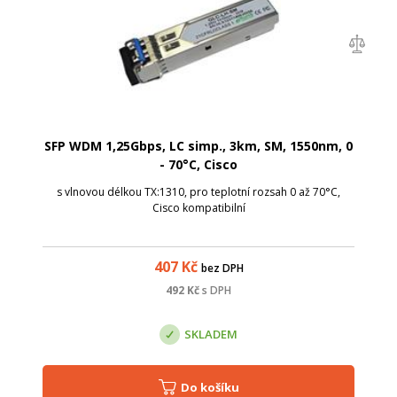
SFP WDM 1,25Gbps, LC simp., 3km, SM, 1550nm, 0
- 70°C, Cisco
s vlnovou délkou TX:1310, pro teplotní rozsah 0 až 70°C,
Cisco kompatibilní
407
Kč
bez DPH
492
Kč
s DPH
SKLADEM
Do košíku