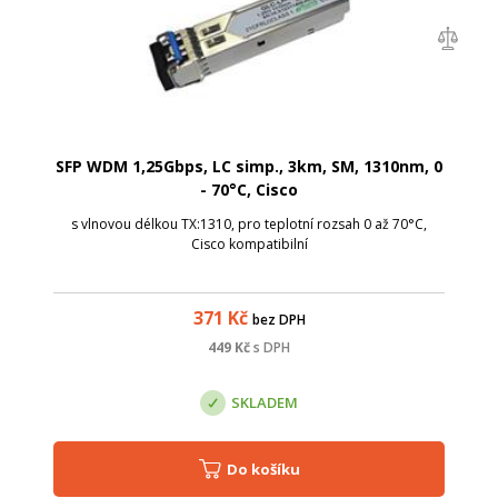
SFP WDM 1,25Gbps, LC simp., 3km, SM, 1310nm, 0
- 70°C, Cisco
s vlnovou délkou TX:1310, pro teplotní rozsah 0 až 70°C,
Cisco kompatibilní
371
Kč
bez DPH
449
Kč
s DPH
SKLADEM
Do košíku