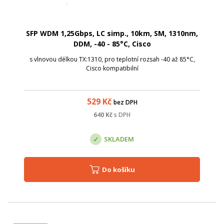
SFP WDM 1,25Gbps, LC simp., 10km, SM, 1310nm,
DDM, -40 - 85°C, Cisco
s vlnovou délkou TX:1310, pro teplotní rozsah -40 až 85°C,
Cisco kompatibilní
529
Kč
bez DPH
640
Kč
s DPH
SKLADEM
Do košíku