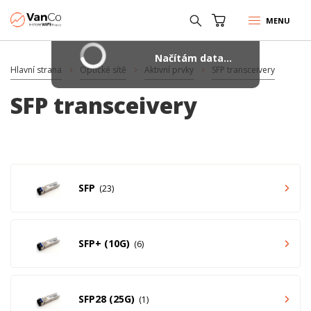
MENU
Načítám data...
Hlavní strana
Optické sítě
Aktivní prvky
SFP transceivery
SFP transceivery
SFP
23
SFP+ (10G)
6
SFP28 (25G)
1