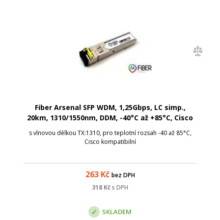
Fiber Arsenal SFP WDM, 1,25Gbps, LC simp.,
20km, 1310/1550nm, DDM, -40°C až +85°C, Cisco
s vlnovou délkou TX:1310, pro teplotní rozsah -40 až 85°C,
Cisco kompatibilní
263
Kč
bez DPH
318
Kč
s DPH
SKLADEM