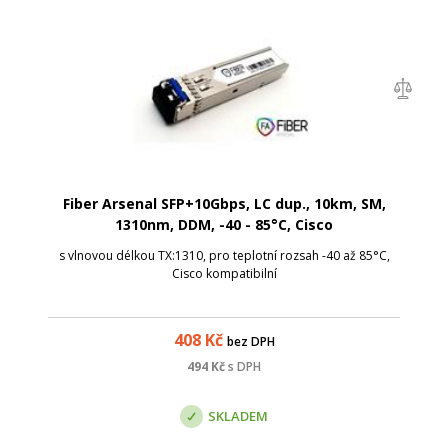
Fiber Arsenal SFP+10Gbps, LC dup., 10km, SM,
1310nm, DDM, -40 - 85°C, Cisco
s vlnovou délkou TX:1310, pro teplotní rozsah -40 až 85°C,
Cisco kompatibilní
408
Kč
bez DPH
494
Kč
s DPH
SKLADEM