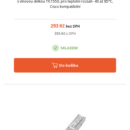
s vlnovou délkou TX:1550, pro teplotní rozsah -40 až 85°C,
Cisco kompatibilní
293
Kč
bez DPH
355
Kč
s DPH
SKLADEM
Do košíku