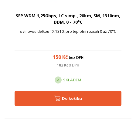
SFP WDM 1,25Gbps, LC simp., 20km, SM, 1310nm,
DDM, 0 - 70°C
s vlnovou délkou TX:1310, pro teplotní rozsah 0 až 70°C
150
Kč
bez DPH
182
Kč
s DPH
SKLADEM
Do košíku