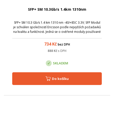
SFP+ SM 10.3Gb/s 1.4km 1310nm
SFP+ SM 10.3 Gb/s 1.4 km 1310 nm -40/+85C 3.3V; SFP Modul
je schválen společností Ericsson podle nejvyšších požadavků
na kvalitu a funkčnost. Jedná se o ověřené moduly používané
zákazníky po celém světě při budování sítí s technologií
Ericsson. Byl spe...
734
Kč
bez DPH
888
Kč
s DPH
SKLADEM
Do košíku