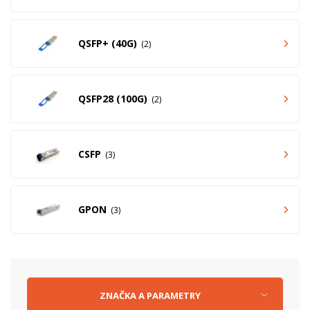
QSFP+ (40G)
2
QSFP28 (100G)
2
CSFP
3
GPON
3
ZNAČKA
A
PARAMETRY