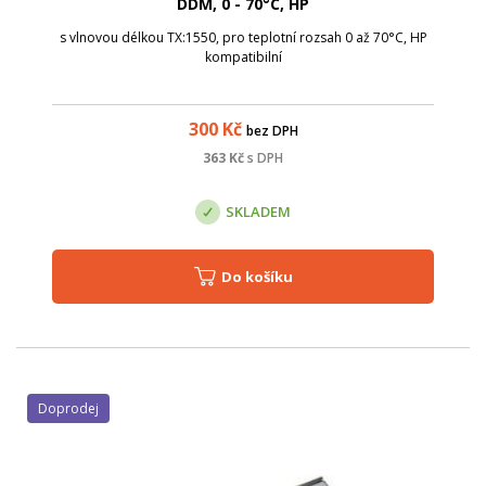
DDM, 0 - 70°C, HP
s vlnovou délkou TX:1550, pro teplotní rozsah 0 až 70°C, HP
kompatibilní
300
Kč
bez DPH
363
Kč
s DPH
SKLADEM
Do košíku
Doprodej