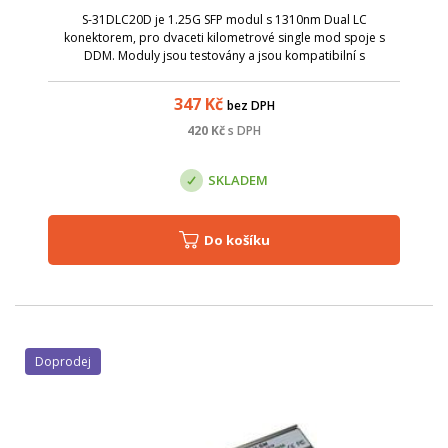
S-31DLC20D je 1.25G SFP modul s 1310nm Dual LC
konektorem, pro dvaceti kilometrové single mod spoje s
DDM. Moduly jsou testovány a jsou kompatibilní s
RB260GS,RB2011LS, RB2011LS-IN, RB2011UAS-IN, RB2011UAS-
RM, RB2011UAS-2HnD, RB2011UAS-2HnD-IN, CCR1016...
347
Kč
bez DPH
420
Kč
s DPH
SKLADEM
Do košíku
Doprodej