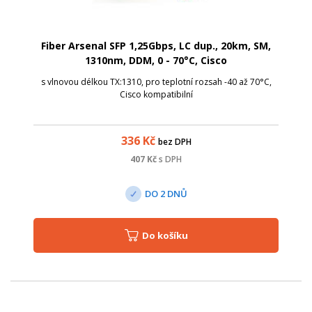
Fiber Arsenal SFP 1,25Gbps, LC dup., 20km, SM,
1310nm, DDM, 0 - 70°C, Cisco
s vlnovou délkou TX:1310, pro teplotní rozsah -40 až 70°C,
Cisco kompatibilní
336
Kč
bez DPH
407
Kč
s DPH
DO 2 DNŮ
Do košíku