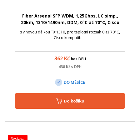
Fiber Arsenal SFP WDM, 1,25Gbps, LC simp.,
20km, 1310/1490nm, DDM, 0°C až 70°C, Cisco
s vlnovou délkou TX:1310, pro teplotní rozsah 0 až 70°C,
Cisco kompatibilní
362
Kč
bez DPH
438
Kč
s DPH
DO MĚSÍCE
Do košíku
sestava