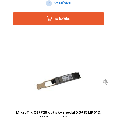
DO MĚSÍCE
Do košíku
MikroTik QSFP28 optický modul XQ+85MP01D,