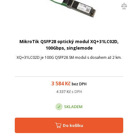
MikroTik QSFP28 optický modul XQ+31LC02D,
100Gbps, singlemode
XQ+31LC02D je 100G QSFP28 SM modul s dosahem až 2 km.
3 584
Kč
bez DPH
4 337
Kč
s DPH
SKLADEM
Do košíku