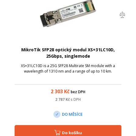
MikroTik SFP28 optický modul XS+31LC10D,
25Gbps, singlemode
XS+31LC10D is a 25G SFP28 Multirate SM module with a
wavelength of 1310 nm and a range of up to 10 km.
2 303
Kč
bez DPH
2 787
Kč
s DPH
DO MĚSÍCE
Do košíku