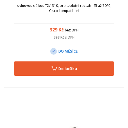
s vlnovou délkou TX:1310, pro teplotní rozsah -45 až 70°C,
Cisco kompatibilní
329
Kč
bez DPH
398
Kč
s DPH
DO MĚSÍCE
Do košíku