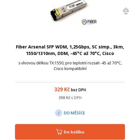
Fiber Arsenal SFP WDM, 1,25Gbps, SC simp., 3km,
1550/1310nm, DDM, -45°C až 70°C, Cisco
s vlnovou délkou TX:1550, pro teplotní rozsah -45 až 70°C,
Cisco kompatibilní
329
Kč
bez DPH
398
Kč
s DPH
DO MĚSÍCE
Do košíku