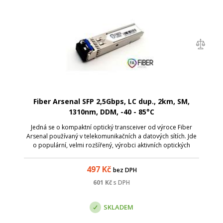
Fiber Arsenal SFP 2,5Gbps, LC dup., 2km, SM,
1310nm, DDM, -40 - 85°C
Jedná se o kompaktní optický transceiver od výroce Fiber
Arsenal používaný v telekomunikačních a datových sítích. Jde
o populární, velmi rozšířený, výrobci aktivních optických
komponent masivně podporovaný modul; Optické
transceivery (optické moduly) j...
497
Kč
bez DPH
601
Kč
s DPH
SKLADEM