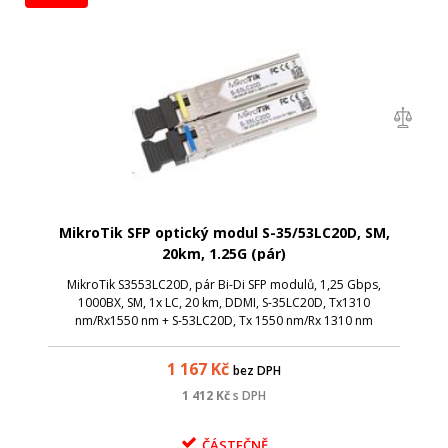
MikroTik SFP optický modul S-35/53LC20D, SM,
20km, 1.25G (pár)
MikroTik S3553LC20D, pár Bi-Di SFP modulů, 1,25 Gbps,
1000BX, SM, 1x LC, 20 km, DDMI, S-35LC20D, Tx1310
nm/Rx1550 nm + S-53LC20D, Tx 1550 nm/Rx 1310 nm
1 167
Kč
bez DPH
1 412
Kč
s DPH
ČÁSTEČNĚ