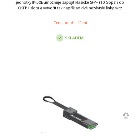
jednotky IP-50E umožňuje zapojit klasické SFP+ (10 Gbps) i do
QSFP+ slotu a vytvořit tak například dvě nezávislé linky skrz
spoj bez nutnosti QSFP+ modulů / kabelu.
Cena po přihlášení
SKLADEM