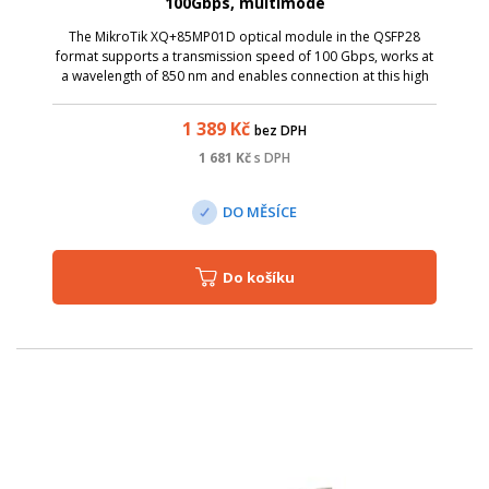
100Gbps, multimode
The MikroTik XQ+85MP01D optical module in the QSFP28
format supports a transmission speed of 100 Gbps, works at
a wavelength of 850 nm and enables connection at this high
speed up to 100 meters.
1 389
Kč
bez DPH
1 681
Kč
s DPH
DO MĚSÍCE
Do košíku