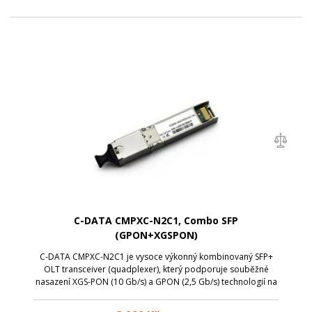
C-DATA CMPXC-N2C1, Combo SFP
(GPON+XGSPON)
C-DATA CMPXC-N2C1 je vysoce výkonný kombinovaný SFP+
OLT transceiver (quadplexer), který podporuje souběžné
nasazení XGS-PON (10 Gb/s) a GPON (2,5 Gb/s) technologií na
jediném vlákně pomocí CWDM (Coarse Wavelength Division
Multiplexing). Umožňuje simul...