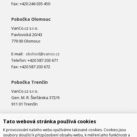
Fax: +420 246 035 450
Pobočka Olomouc
VanCo.cz s.r.o.
Pavlovická 20/43
779 00 Olomouc
E-mail:
obchod@vanco.cz
Telefon: +420 587 203 671
Fax: +420 587 203 672
Pobočka Trenčín
VanCo.cz s.r.o.
Gen. M. R. Štefánika 372/9
911 01 Trenčín
E-mail:
obchod@vanco.cz
Tato webová stránka používá cookies
Telefon: +421 32 877 74 02
K provozování našeho webu využíváme takzvané cookies. Cookies jsou
soubory sloužící k přizpůsobení obsahu webu, k měření jeho funkčnosti a