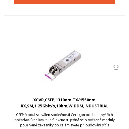
XCVR,CSFP,1310nm TX/1550nm
RX,SM,1.25Gbit/s,10km,W.DDM,INDUSTRIAL
GRADE,SINGLE PACK
CSFP Modul schválen společností Ceragon podle nejvyšších
požadavků na kvalitu a funkčnost. Jedná se o ověřené moduly
používané zákazníky po celém světě při budování sítí s