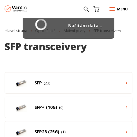
MENU
Načítám data...
Hlavní strana
Optické sítě
Aktivní prvky
SFP transceivery
SFP transceivery
SFP
23
SFP+ (10G)
6
SFP28 (25G)
1