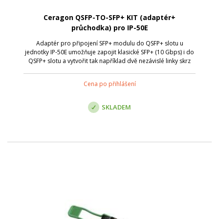
Ceragon QSFP-TO-SFP+ KIT (adaptér+
průchodka) pro IP-50E
Adaptér pro připojení SFP+ modulu do QSFP+ slotu u
jednotky IP-50E umožňuje zapojit klasické SFP+ (10 Gbps) i do
QSFP+ slotu a vytvořit tak například dvě nezávislé linky skrz
spoj bez nutnosti QSFP+ modulů / kabelu. Kit obsahuje jak
samotný QSFP adapté...
Cena po přihlášení
SKLADEM