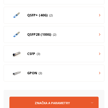
QSFP+ (40G)
2
QSFP28 (100G)
2
CSFP
3
GPON
3
ZNAČKA
A
PARAMETRY