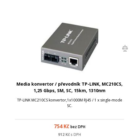
Media konvertor / převodník TP-LINK, MC210CS,
1,25 Gbps, SM, SC, 15km, 1310nm
TP-LINK MC210CS konvertor,1x1000M RJ45 / 1 x single-mode
SC.
754
Kč
bez DPH
912
Kč
s DPH