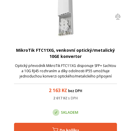
MikroTik FTC11XG, venkovní optický/metalický
10GE konvertor
Optický převodník MikroTik FTC11XG disponuje SFP+ šachtou
a 10G RJ45 rozhraním a díky odolnosti IP55 umožňuje
jednoduchou konverzi optického/metalického připojení
přímo na střeše.
2 163
Kč
bez DPH
2 617
Kč
s DPH
SKLADEM
Do košíku