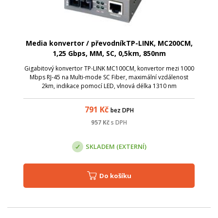
Media konvertor / převodníkTP-LINK, MC200CM,
1,25 Gbps, MM, SC, 0,5km, 850nm
Gigabitový konvertor TP-LINK MC100CM, konvertor mezi 1000
Mbps RJ-45 na Multi-mode SC Fiber, maximální vzdálenost
2km, indikace pomocí LED, vlnová délka 1310 nm
791
Kč
bez DPH
957
Kč
s DPH
SKLADEM (EXTERNÍ)
Do košíku