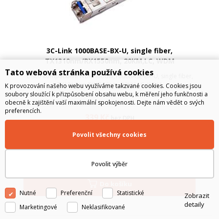
3C-Link 1000BASE-BX-U, single fiber,
TX1310nm/RX1550nm, 20KM,LC, WDM
Tato webová stránka používá cookies
Cisco kompatibilní WDM modul,1000BASE-BX-U, single fiber,
TX1310nm/RX1550nm, 20KM,LC, WDM
K provozování našeho webu využíváme takzvané cookies. Cookies jsou
soubory sloužící k přizpůsobení obsahu webu, k měření jeho funkčnosti a
obecně k zajištění vaší maximální spokojenosti. Dejte nám vědět o svých
preferencích.
339
Kč
bez DPH
410
Kč
s DPH
Povolit všechny cookies
SKLADEM
Povolit výběr
Do košíku
Nutné
Preferenční
Statistické
Zobrazit
detaily
Marketingové
Neklasifikované