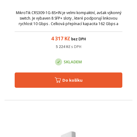
MikroTik CRS309-1G-8S+IN je velmi kompaktní, avšak výkonný
switch. Je vybaven 8 SFP+ sloty , které podporují linkovou
rychlost 10 Gbps . Celková přepínací kapacita 162 Gbps a
celková non-blocking propustnost 81 Gbps . Zařízení je
osazeno 800 MHz CPU a ...
4 317
Kč
bez DPH
5 224
Kč
s DPH
SKLADEM
Do košíku