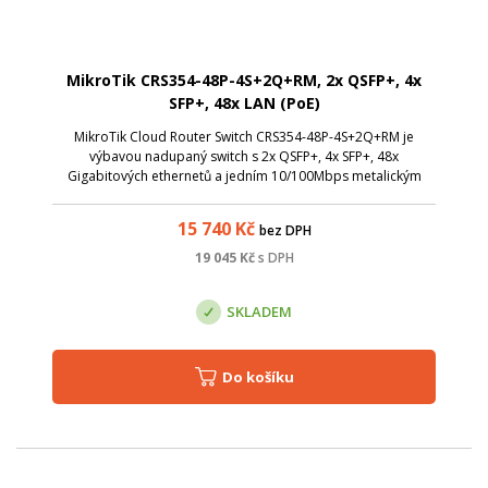
MikroTik CRS354-48P-4S+2Q+RM, 2x QSFP+, 4x
SFP+, 48x LAN (PoE)
MikroTik Cloud Router Switch CRS354-48P-4S+2Q+RM je
výbavou nadupaný switch s 2x QSFP+, 4x SFP+, 48x
Gigabitových ethernetů a jedním 10/100Mbps metalickým
portem určený pouze pro management. Switch tak poskytuje
celkovou propustnost 168 Gbps a přepínac...
15 740
Kč
bez DPH
19 045
Kč
s DPH
SKLADEM
Do košíku