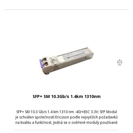
SFP+ SM 10.3Gb/s 1.4km 1310nm
SFP+ SM 10.3 Gb/s 1.4 km 1310 nm -40/+85C 3.3V; SFP Modul
je schválen společností Ericsson podle nejvyšších požadavků
na kvalitu a funkčnost. Jedná se o ověřené moduly používané
zákazníky po celém světě při budování sítí s technologií