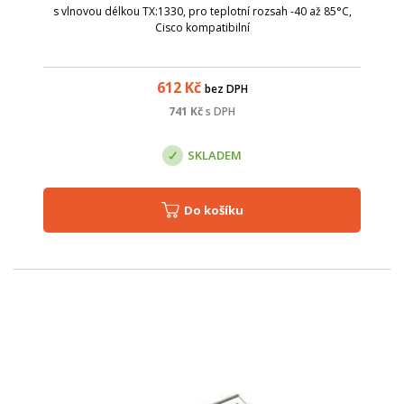
s vlnovou délkou TX:1330, pro teplotní rozsah -40 až 85°C,
Cisco kompatibilní
612
Kč
bez DPH
741
Kč
s DPH
SKLADEM
Do košíku