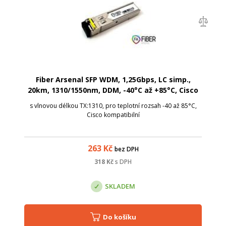
Fiber Arsenal SFP WDM, 1,25Gbps, LC simp.,
20km, 1310/1550nm, DDM, -40°C až +85°C, Cisco
s vlnovou délkou TX:1310, pro teplotní rozsah -40 až 85°C,
Cisco kompatibilní
263
Kč
bez DPH
318
Kč
s DPH
SKLADEM
Do košíku