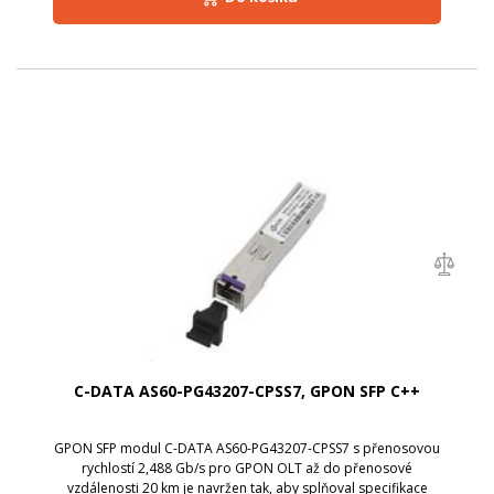
C-DATA AS60-PG43207-CPSS7, GPON SFP C++
GPON SFP modul C-DATA AS60-PG43207-CPSS7 s přenosovou
rychlostí 2,488 Gb/s pro GPON OLT až do přenosové
vzdálenosti 20 km je navržen tak, aby splňoval specifikace