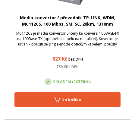
Media konvertor / převodník TP-LINK, WDM,
MC112CS, 100 Mbps, SM, SC, 20km, 1310nm
MC112CS je media konvertor určený ke konverzi 100BASE-FX
na 100Base-TX (optického kabelu na metalický). Kovertor je
určen k použití se single-mode optickým kabelem, použitý
konektor je typu SC.
627
Kč
bez DPH
759
Kč
s DPH
SKLADEM (EXTERNÍ)
Do košíku