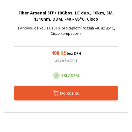
Fiber Arsenal SFP+10Gbps, LC dup., 10km, SM,
1310nm, DDM, -40 - 85°C, Cisco
s vlnovou délkou TX:1310, pro teplotní rozsah -40 až 85°C,
Cisco kompatibilní
408
Kč
bez DPH
494
Kč
s DPH
SKLADEM
Do košíku