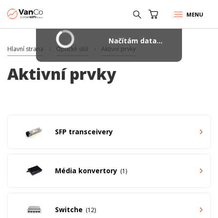
MENU
Načítám data...
Hlavní strana
Optické sítě
Aktivní prvky
Aktivní prvky
SFP transceivery
Média konvertory
1
Switche
12