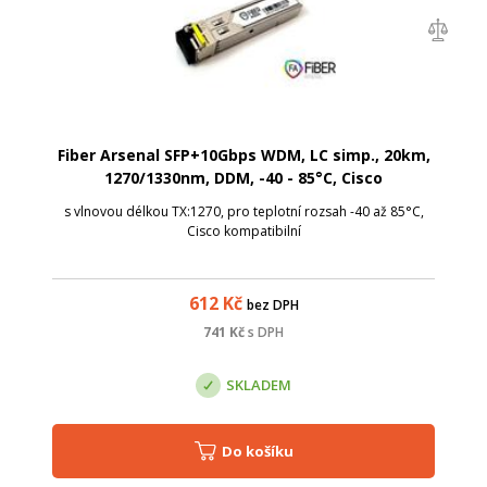
Fiber Arsenal SFP+10Gbps WDM, LC simp., 20km,
1270/1330nm, DDM, -40 - 85°C, Cisco
s vlnovou délkou TX:1270, pro teplotní rozsah -40 až 85°C,
Cisco kompatibilní
612
Kč
bez DPH
741
Kč
s DPH
SKLADEM
Do košíku