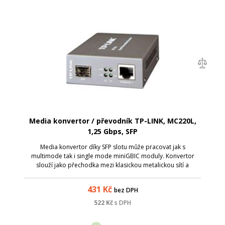
Media konvertor / převodník TP-LINK, MC220L,
1,25 Gbps, SFP
Media konvertor díky SFP slotu může pracovat jak s
multimode tak i single mode miniGBIC moduly. Konvertor
slouží jako přechodka mezi klasickou metalickou sítí a
optikou. Převodník se hodí všude tam, kde je vzdálenost mezi
dvěma body delší než povoluje
431
Kč
bez DPH
522
Kč
s DPH