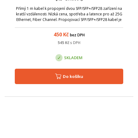
Přímý 1 m kabel k propojení dvou SFP/SFP+/SFP28 zařízení na
kratší vzdálenosti. Nízká cena, spotřeba a latence pro až 25G
Ethernet, Fiber Channel. Propojovací SFP/SFP+/SFP28 kabel je
plně v souladu se specifikacemi SFP+ MSA. Technické
parametry: Délka ...
450
Kč
bez DPH
545
Kč
s DPH
SKLADEM
Do košíku