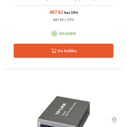
ITU-TG.984.2 třídy C++. Rozhraní SC/UPC. ? Vysílač DFB v
kontinuálním režimu 1490nm, 2,48...
497
Kč
bez DPH
601
Kč
s DPH
SKLADEM
Do košíku