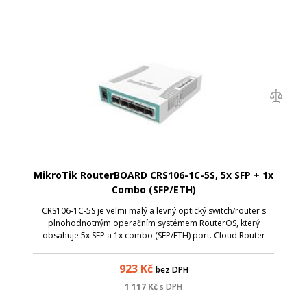
MikroTik RouterBOARD CRS106-1C-5S, 5x SFP + 1x
Combo (SFP/ETH)
CRS106-1C-5S je velmi malý a levný optický switch/router s
plnohodnotným operačním systémem RouterOS, který
obsahuje 5x SFP a 1x combo (SFP/ETH) port. Cloud Router
Switch je poháněn procesorem QCA8511 taktovaným na 400
MHz, obsahuje 128 MB RAM, 16 MB ú...
923
Kč
bez DPH
1 117
Kč
s DPH