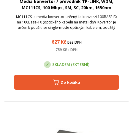
Media konvertor / převodník TP-LINK, WDM,
MC111CS, 100 Mbps, SM, SC, 20km, 1550nm
MC111CS je media konvertor určený ke konverzi 100BASE-FX
na 100Base-TX (optického kabelu na metalický). Kovertor je
určen k použití se single-mode optickým kabelem, použitý
konektor je typu SC.
627
Kč
bez DPH
759
Kč
s DPH
SKLADEM (EXTERNÍ)
Do košíku