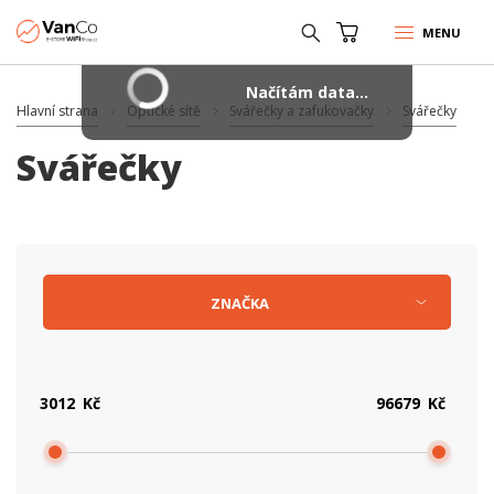
MENU
Načítám data...
Hlavní strana
Optické sítě
Svářečky a zafukovačky
Svářečky
Svářečky
ZNAČKA
Kč
Kč