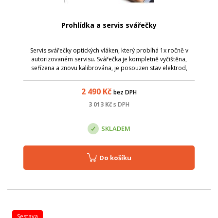
Prohlídka a servis svářečky
Servis svářečky optických vláken, který probíhá 1x ročně v
autorizovaném servisu. Svářečka je kompletně vyčištěna,
seřízena a znovu kalibrována, je posouzen stav elektrod,
baterie a celkový stav zařízení. Je provedena i kontrola FW
zařízení - dojde k j...
2 490
Kč
bez DPH
3 013
Kč
s DPH
SKLADEM
Do košíku
sestava