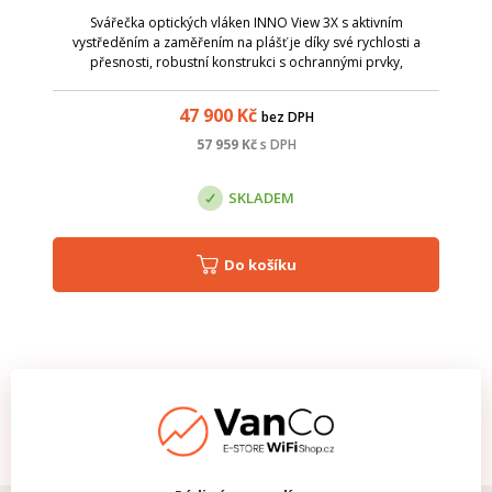
Svářečka optických vláken INNO View 3X s aktivním
vystředěním a zaměřením na plášť je díky své rychlosti a
přesnosti, robustní konstrukci s ochrannými prvky,
prachuvzdornosti a voděodolnosti a 3 leté záruce velmi
spolehlivým pomocníkem...
47 900
Kč
bez DPH
57 959
Kč
s DPH
SKLADEM
Do košíku