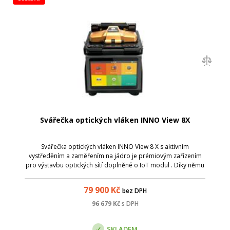
Svářečka optických vláken INNO View 8X
Svářečka optických vláken INNO View 8 X s aktivním
vystředěním a zaměřením na jádro je prémiovým zařízením
pro výstavbu optických sítí doplněné o IoT modul . Díky němu
lze mít přehled o využití, stavu a v neposlední řadě také o
přesné poloze. Samozře...
79 900
Kč
bez DPH
96 679
Kč
s DPH
SKLADEM