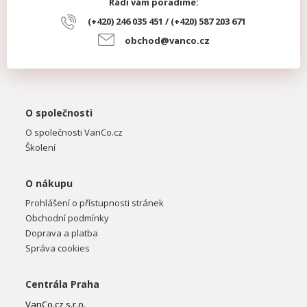
Rádi vám poradíme:
(+420) 246 035 451 / (+420) 587 203 671
obchod@vanco.cz
O společnosti
O společnosti VanCo.cz
Školení
O nákupu
Prohlášení o přístupnosti stránek
Obchodní podmínky
Doprava a platba
Správa cookies
Centrála Praha
VanCo.cz s.r.o.