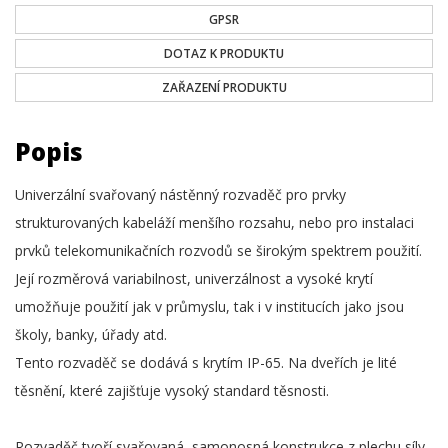
GPSR
DOTAZ K PRODUKTU
ZAŘAZENÍ PRODUKTU
Popis
Univerzální svařovaný nástěnný rozvaděč pro prvky
strukturovaných kabeláží menšího rozsahu, nebo pro instalaci
prvků telekomunikačních rozvodů se širokým spektrem použití.
Její rozměrová variabilnost, univerzálnost a vysoké krytí
umožňuje použití jak v průmyslu, tak i v institucích jako jsou
školy, banky, úřady atd.
Tento rozvaděč se dodává s krytím IP-65. Na dveřích je lité
těsnění, které zajišťuje vysoký standard těsnosti.
Rozvaděč tvoří svařovaná, samonosná konstrukce z plechu síly