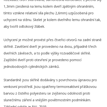
1,3mm (zesílená na lemu kolem dveří zpětným ohraněním,
tímto vznikne relativní síla plechu 2,6mm) uzpůsobená pro
uchycení na stěnu. Skelet je kolem dveřního lemu ohranění tak,
aby tvořil odtokový žlábek.
Uchycení je možné provést přes čtveřici otvorů na zadní straně
skříně. Zavěšení dveří je provedeno na dvou, případně třech
dveřních závěsech, a to podle výšky rozvaděčové skříně.
Zajištění dveří proti otevření je provedeno pomocí
jednobodových cylindrických zámků.
Standardně jsou skříně dodávány s povrchovou úpravou pro
venkovní prostředí. Jsou opatřeny termoreaktivní přáškovou
barvou z čistého polyesteru se zvýšenou odolností proti
slunečnímu záření a vnějším povětrnostním podmínkám.
Základní odstín je RAL 7035,