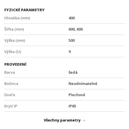
FYZICKÉ PARAMETRY
Hloubka (mm)
400
Šířka (mm)
600, 600
Výška (mm)
500
Výška (U)
9
PROVEDENÍ
Barva
šedá
Bočnice
Neodnímatelné
Dveře
Plechové
Krytí IP
IP65
Provedení racku
Nástěnný
Všechny parametry
Rozebíratelný
Ne