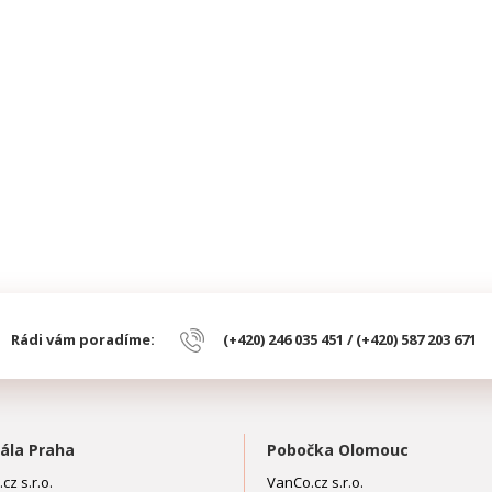
Rádi vám poradíme:
(+420) 246 035 451 / (+420) 587 203 671
ála Praha
Pobočka Olomouc
cz s.r.o.
VanCo.cz s.r.o.