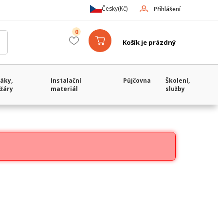
Česky
(Kč)
Přihlášení
0
Košík je prázdný
áky,
Instalační
Půjčovna
Školení,
žáry
materiál
služby