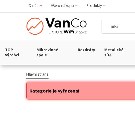
O nás
Vše o nákupu
Produkty
TOP
Mikrovlnné
Bezdráty
Metalické
výrobci
spoje
sítě
Hlavní strana
Kategorie je vyřazena!