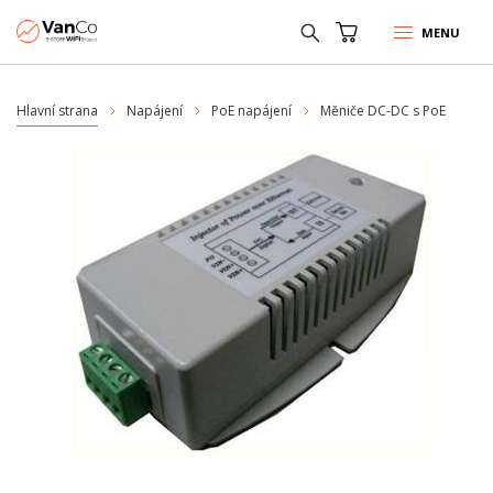
MENU
Hlavní strana
Napájení
PoE napájení
Měniče DC-DC s PoE