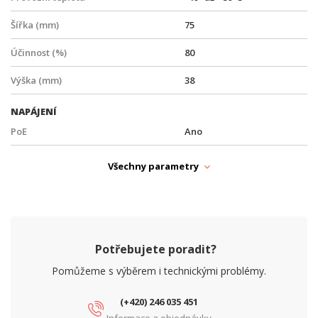
Šířka (mm)
75
Účinnost (%)
80
Výška (mm)
38
NAPÁJENÍ
PoE
Ano
Typ zdroje
PoE
Všechny parametry
PARAMETRY ETHERNET
Síťové rozhraní (Mbps)
1000, 10/100/1000
PARAMETRY NAPÁJENÍ
Potřebujete poradit?
Vstupní napětí (V)
24
Pomůžeme s výběrem i technickými problémy.
Výstupní napětí (V)
48
(+420) 246 035 451
Výstupní proud (A)
0.6