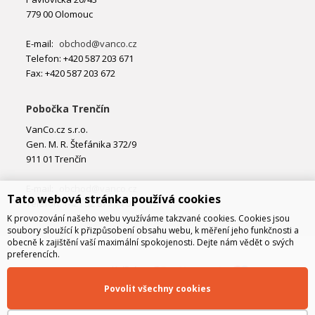
779 00 Olomouc
E-mail:
obchod@vanco.cz
Telefon: +420 587 203 671
Fax: +420 587 203 672
Pobočka Trenčín
VanCo.cz s.r.o.
Gen. M. R. Štefánika 372/9
911 01 Trenčín
E-mail:
obchod@vanco.cz
Tato webová stránka používá cookies
Telefon: +421 32 877 74 02
K provozování našeho webu využíváme takzvané cookies. Cookies jsou
soubory sloužící k přizpůsobení obsahu webu, k měření jeho funkčnosti a
obecně k zajištění vaší maximální spokojenosti. Dejte nám vědět o svých
preferencích.
Povolit všechny cookies