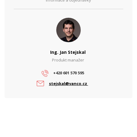
Informace a objednávky
Výstupní výkon (W)
70
PARAMETRY POE
Počet PoE portů
2
PoE standard
802.3at, 802.3af
Ing. Jan Stejskal
Produkt manažer
+420 601 570 595
stejskal@vanco.cz