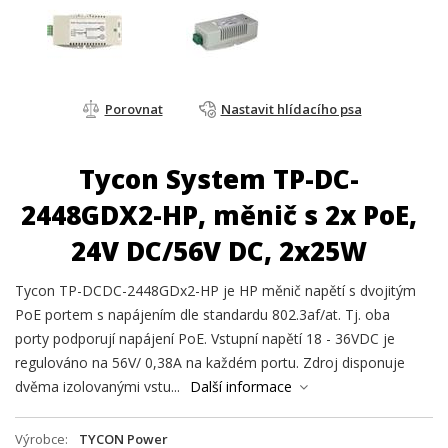
Porovnat
Nastavit hlídacího psa
Tycon System TP-DC-
2448GDX2-HP, měnič s 2x PoE,
24V DC/56V DC, 2x25W
Tycon TP-DCDC-2448GDx2-HP je HP měnič napětí s dvojitým
PoE portem s napájením dle standardu 802.3af/at. Tj. oba
porty podporují napájení PoE. Vstupní napětí 18 - 36VDC je
regulováno na 56V/ 0,38A na každém portu. Zdroj disponuje
dvěma izolovanými vstu...
Další informace
Výrobce
TYCON Power