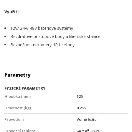
Využití:
12V/ 24V/ 48V bateriové systémy
Bezdrátové přístupové body a klientské stanice
Bezpečnostní kamery, IP telefony
Parametry
FYZICKÉ PARAMETRY
Hloubka (mm)
125
Hmotnost (kg)
0.255
Provedení
Volně ležící
Provozní teplota
-40° až +80°C