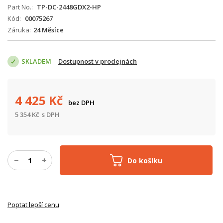
Part No.
TP-DC-2448GDX2-HP
Kód
00075267
Záruka
24 Měsíce
SKLADEM
Dostupnost v prodejnách
4 425
Kč
bez DPH
5 354
Kč
s DPH
Do košíku
Poptat lepší cenu