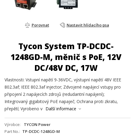
Porovnat
Nastavit hlídacího psa
Tycon System TP-DCDC-
1248GD-M, měnič s PoE, 12V
DC/48V DC, 17W
Vlastnosti: Vstupní napětí 9-36VDC, výstupní napětí 48V IEEE
802.3af; IEEE 802.3af injector; Zdvojené napájecí vstupy pro
připojení 2 napájecích zdrojů (redudantní napájení);
Integrovaný gigabitový PoE napaječ; Ochrana proti zkratu,
přepětí; Vyrobeno v
Další informace
Výrobce
TYCON Power
Part No.
TP-DCDC-1248GD-M