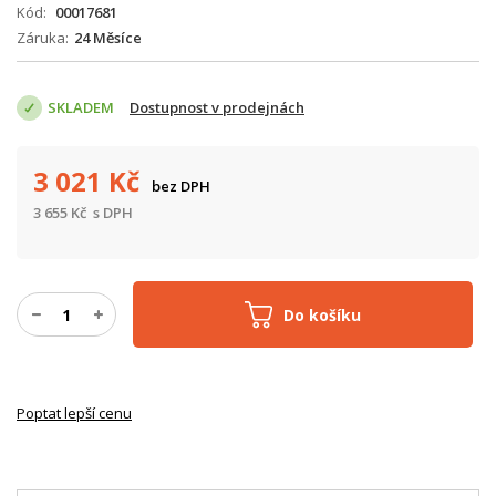
Kód
00017681
Záruka
24 Měsíce
SKLADEM
Dostupnost v prodejnách
3 021
Kč
bez DPH
3 655
Kč
s DPH
Do košíku
Poptat lepší cenu