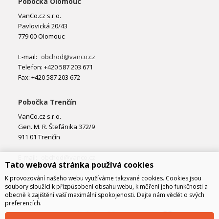
Pobočka Olomouc
VanCo.cz s.r.o.
Pavlovická 20/43
779 00 Olomouc
E-mail:
obchod@vanco.cz
Telefon: +420 587 203 671
Fax: +420 587 203 672
Pobočka Trenčín
VanCo.cz s.r.o.
Gen. M. R. Štefánika 372/9
911 01 Trenčín
E-mail:
obchod@vanco.cz
Tato webová stránka používá cookies
Telefon: +421 32 877 74 02
K provozování našeho webu využíváme takzvané cookies. Cookies jsou
soubory sloužící k přizpůsobení obsahu webu, k měření jeho funkčnosti a
obecně k zajištění vaší maximální spokojenosti. Dejte nám vědět o svých
preferencích.