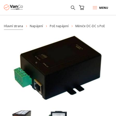
MENU
Hlavní strana
Napájení
PoE napájení
Měniče DC-DC s PoE