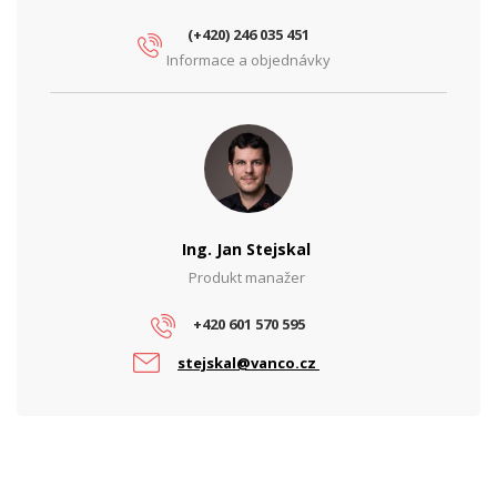
PARAMETRY NAPÁJENÍ
(+420) 246 035 451
Ochrana proti podpětí
Ne
Informace a objednávky
Ochrana proti přepětí
Ano
Ochrana proti zkratu
Ano
Vstupní napětí (V)
12
Výstupní napětí (V)
48
Ing. Jan Stejskal
Výstupní proud (A)
0.5
Produkt manažer
Výstupní výkon (W)
17
+420 601 570 595
PARAMETRY POE
stejskal@vanco.cz
Počet PoE portů
1
PoE standard
802.3af