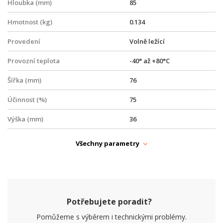
Hloubka (mm)
85
Hmotnost (kg)
0.134
Provedení
Volně ležící
Provozní teplota
-40° až +80°C
Šířka (mm)
76
Účinnost (%)
75
Výška (mm)
36
NAPÁJENÍ
Všechny parametry
PoE
Ano
Typ zdroje
PoE
PARAMETRY ETHERNET
Potřebujete poradit?
Síťové rozhraní (Mbps)
10/100/1000, 1000
Pomůžeme s výběrem i technickými problémy.