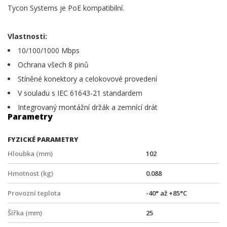
Tycon Systems je PoE kompatibilní.
Vlastnosti:
10/100/1000 Mbps
Ochrana všech 8 pinů
Stíněné konektory a celokovové provedení
V souladu s IEC 61643-21 standardem
Integrovaný montážní držák a zemnící drát
Parametry
FYZICKÉ PARAMETRY
Hloubka (mm)
102
Hmotnost (kg)
0.088
Provozní teplota
-40° až +85°C
Šířka (mm)
25