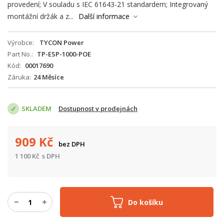
provedení; V souladu s IEC 61643-21 standardem; Integrovaný
montážní držák a z...
Další informace
Výrobce
TYCON Power
Part No.
TP-ESP-1000-POE
Kód
00017690
Záruka
24 Měsíce
SKLADEM
Dostupnost v prodejnách
909
Kč
bez DPH
1 100
Kč
s DPH
Do košíku