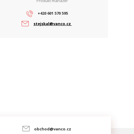
Produkt manažer
arvy (lx)
hnisková
+420 601 570 595
zdálenost
2.8
stejskal@vanco.cz
bjektivu (mm)
rovedení
PTZ
amery
ozlišení (Mpx)
2
Detekce vstupu do oblasti, Detekce
peciální
opuštění oblasti, Detekce překročení
lastnosti
čáry, Detekce vetřelce
yp objektivu
Motorický
hel záběru (°)
102.4
WDR
Ano, 120 dB WDR
obchod@vanco.cz