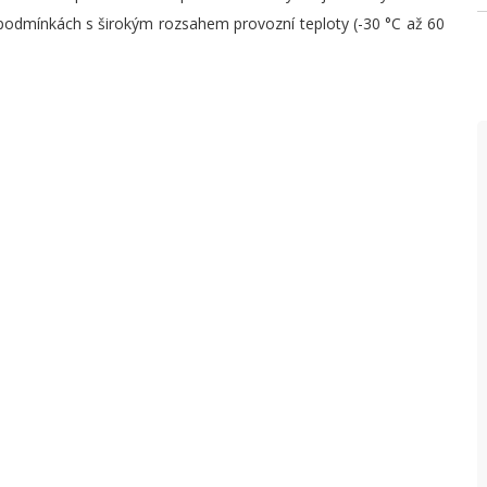
odmínkách s širokým rozsahem provozní teploty (-30 °C až 60
V
P
S
r
(
P
N
P
P
D
p
F
M
s