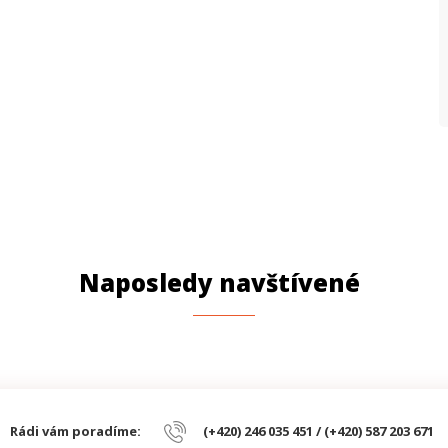
b
O
v
o
P
k
R
S
v
Naposledy navštívené
T
Ú
Rádi vám poradíme:
(+420) 246 035 451 / (+420) 587 203 671