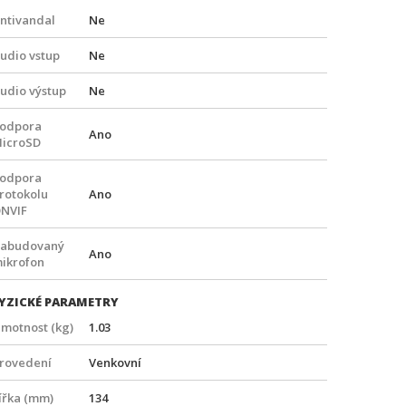
ntivandal
Ne
udio vstup
Ne
udio výstup
Ne
odpora
Ano
icroSD
odpora
rotokolu
Ano
NVIF
abudovaný
Ano
ikrofon
YZICKÉ PARAMETRY
motnost (kg)
1.03
rovedení
Venkovní
ířka (mm)
134