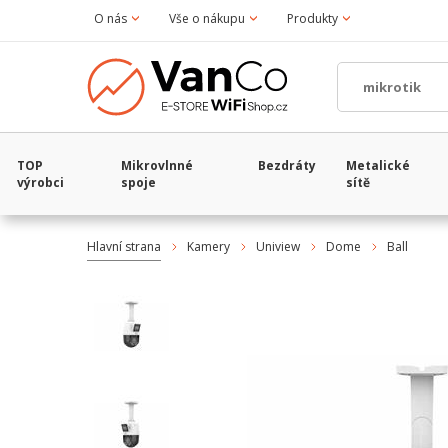
O nás
Vše o nákupu
Produkty
TOP
Mikrovlnné
Bezdráty
Metalické
výrobci
spoje
sítě
Hlavní strana
Kamery
Uniview
Dome
Ball