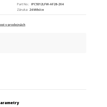
Part No.
IPC9312LFW-AF28-2X4
Záruka
24 Měsíce
ost v prodejnách
Parametry