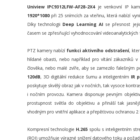
Uniview IPC9312LFW-AF28-2X4
je venkovní IP kam
1920*1080
při 25 snímcích za vteřinu, která nabízí vyni
Díky technologii
Deep Learning AI
se přesnost jeji
časem se zpřesňující vyhodnocování videoanalytických f
PTZ kamery nabízí
funkci aktivního odstrašení
, kte
hlídané obasti, nebo například pro vítání zákazníků 
člověka, nebo malé zvíře, aby se zamezilo falešným
120dB
, 3D digitální redukce šumu a inteligentním
IR 
poskytuje skvělý obraz jak v nočních, tak vysoce kontras
i nočním provozu. Kamera disponuje pevným objektiv
prostupnost světla do objektivu a přináší tak jasn
vhodným pro vnitřní aplikace a přepěťovou ochranou 2 
Kompresní technologie
H.265
spolu s inteligentním st
(ROI) umožňuje výrazné snížení datového toku a požadavk