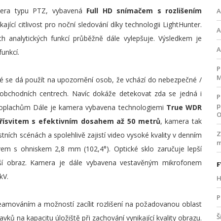
era typu PTZ, vybavená
Full HD snímačem s rozlišením
A
kající citlivost pro noční sledování díky technologii LightHunter.
A
ch analytických funkcí průběžně dále vylepšuje. Výsledkem je
A
unkcí.
P
M
ré se dá použít na upozornění osob, že vchází do nebezpečné /
v obchodních centrech. Navíc dokáže detekovat zda se jedná i
P
p
 poplachům Dále je kamera vybavena technologiemi
True WDR
O
přísvitem s efektivním dosahem až 50 metrů
, kamera tak
Z
tních scénách a spolehlivě zajistí video vysoké kvality v denním
m
em s ohniskem 2,8 mm (102,4°). Optické sklo zaručuje lepší
ější obraz. Kamera je dále vybavena vestavěným mikrofonem
F
kV.
H
P
reamováním a možností zacílit rozlišení na požadovanou oblast
Š
ů na kapacitu úložiště při zachování vynikající kvality obrazu.