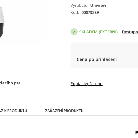
Výrobce
Uniview
Kód
00073289
SKLADEM (EXTERNÍ)
Dostupn
Cena po přihlášení
ídacího psa
Poptat lepší cenu
Z K PRODUKTU
ZAŘAZENÍ PRODUKTU