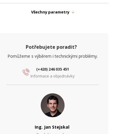
ýška (mm)
192
Všechny parametry
ARAMETRY ETHERNET
íťové
ozhraní
10/100
Mbps)
Potřebujete poradit?
ARAMETRY NAPÁJENÍ
Pomůžeme s výběrem i technickými problémy.
apájení
PoE, DC
(+420) 246 035 451
říkon (W)
16
Informace a objednávky
ARAMETRY OBRAZU
osvit IR
50
řísvitu (m)
PS
25
inimální
Ing. Jan Stejskal
větlo pro
0.002