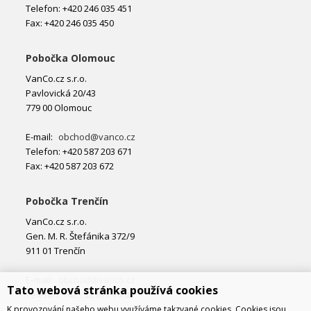
Telefon: +420 246 035 451
Fax: +420 246 035 450
Pobočka Olomouc
VanCo.cz s.r.o.
Pavlovická 20/43
779 00 Olomouc
E-mail:
obchod@vanco.cz
Telefon: +420 587 203 671
Fax: +420 587 203 672
Pobočka Trenčín
VanCo.cz s.r.o.
Gen. M. R. Štefánika 372/9
911 01 Trenčín
E-mail:
obchod@vanco.cz
Tato webová stránka používá cookies
Telefon: +421 32 877 74 02
K provozování našeho webu využíváme takzvané cookies. Cookies jsou