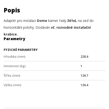
Popis
Adaptér pro instalaci
Dome
kamer řady
361xL
na zeď do
horizontální polohy. Dodáván
vč. rozvodné instalační
krabice.
Parametry
FYZICKÉ PARAMETRY
Hloubka (mm)
228.4
Hmotnost (kg)
1
Šířka (mm)
126.7
Výška (mm)
126.4