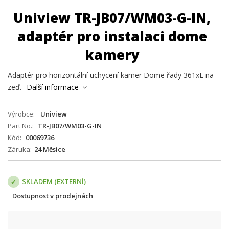
Uniview TR-JB07/WM03-G-IN,
adaptér pro instalaci dome
kamery
Adaptér pro horizontální uchycení kamer Dome řady 361xL na
zeď.
Další informace
Výrobce
Uniview
Part No.
TR-JB07/WM03-G-IN
Kód
00069736
Záruka
24 Měsíce
SKLADEM (EXTERNÍ)
Dostupnost v prodejnách