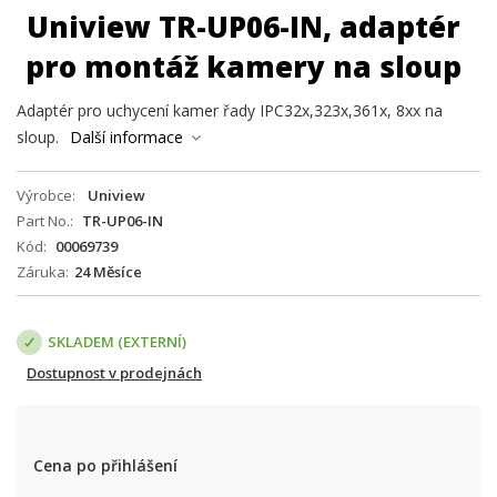
Uniview TR-UP06-IN, adaptér
pro montáž kamery na sloup
Adaptér pro uchycení kamer řady IPC32x,323x,361x, 8xx na
sloup.
Další informace
Výrobce
Uniview
Part No.
TR-UP06-IN
Kód
00069739
Záruka
24 Měsíce
SKLADEM (EXTERNÍ)
Dostupnost v prodejnách
Cena po přihlášení