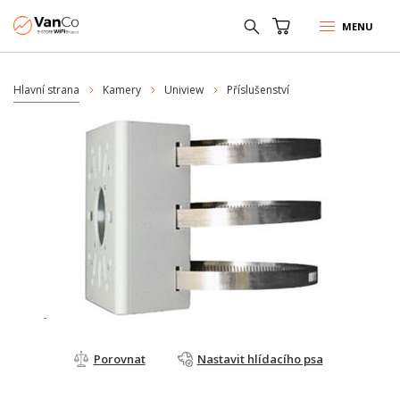
MENU
Hlavní strana
Kamery
Uniview
Příslušenství
Porovnat
Nastavit hlídacího psa