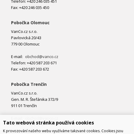
Telefon: +420 246 035 451
Fax: +420 246 035 450
Pobočka Olomouc
VanCo.cz s.r.o.
Pavlovická 20/43
779 00 Olomouc
E-mail:
obchod@vanco.cz
Telefon: +420 587 203 671
Fax: +420 587 203 672
Pobočka Trenčín
VanCo.cz s.r.o.
Gen. M. R. Štefánika 372/9
911 01 Trenčín
E-mail:
obchod@vanco.cz
Tato webová stránka používá cookies
Telefon: +421 32 877 74 02
K provozování našeho webu využíváme takzvané cookies. Cookies jsou