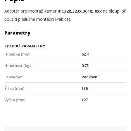
Adaptér pro montáž kamer
IPC32x,323x,361x, 8xx
na sloup (při
použití příslušné montážní krabice).
Parametry
FYZICKÉ PARAMETRY
Hloubka (mm)
62.4
Hmotnost (kg)
0.75
Provedení
Venkovní
Šířka (mm)
136
Výška (mm)
127