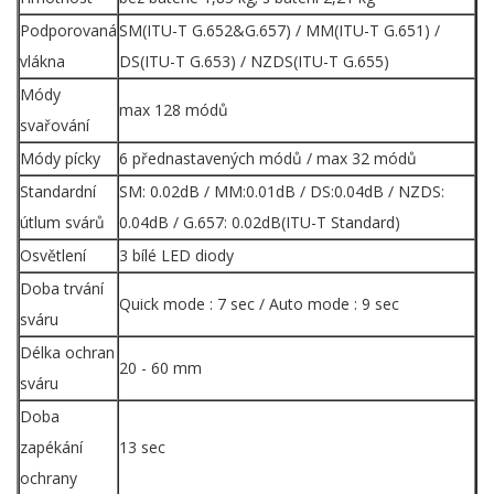
Podporovaná
SM(ITU-T G.652&G.657) / MM(ITU-T G.651) /
vlákna
DS(ITU-T G.653) / NZDS(ITU-T G.655)
Módy
max 128 módů
svařování
Módy pícky
6 přednastavených módů / max 32 módů
Standardní
SM: 0.02dB / MM:0.01dB / DS:0.04dB / NZDS:
útlum svárů
0.04dB / G.657: 0.02dB(ITU-T Standard)
Osvětlení
3 bílé LED diody
Doba trvání
Quick mode : 7 sec / Auto mode : 9 sec
sváru
Délka ochran
20 - 60 mm
sváru
Doba
zapékání
13 sec
ochrany