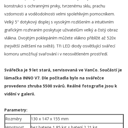
konstrukci s ochrannými prvky, tvrzenému sklu, prachu
vzdornosti a voděodolnosti velmi spolehlivým pomocníkem.
Velký 5" dotykový displej s vysokým rozlišením a intuitivním
grafickým rozhraním poskytuje uživatelům velký a čistý obraz
vlákna. Dvojitým poklepáním můžete vlákno přiblížit až 520x
(největší zvětšení na světě). Tři LED diody osvětlující svářecí
komoru umožňují svařování i v neosvětleném prostředí.
Svářečka je 9 let stará, servisovaná ve VanCo. Součástí je
lámačka INNO V7. Dle počítadla bylo na svářečce
provedeno zhruba 5500 svárů. Reálné fotografie jsou k
vidění v galerii.
Parametry:
Rozměry
130 x 147 x 155 mm
Hmotnost
bez baterie 1,85 kg; s baterií 2,21 kg