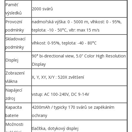
Paměť
2000 svárů
výsledků
Provozní
nadmořská výška: 0 - 5000 m, vlhkost: 0 - 95%,
podmínky
teplota: -10 - 50°C, vítr: max 15 m/s
Skladovací
vlhkost: 0-95%, teplota: -40 - 80°C
podmínky
90° bi-directional view, 5.0” Color High Resolution
Displej
Display
Zobrazení
X, Y, XY, X/Y : 520X zvětšení
vlákna
Napájecí
vstup: AC 100-240V, DC 9-14V
zdroj
Kapacita
4200mAh / typicky 170 svárů se zapékáním
baterie
ochrany
Možnosti
tlačítka, dotykový displej