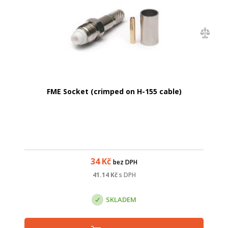
FME Socket (crimped on H-155 cable)
34
Kč
bez DPH
41.14
Kč
s DPH
SKLADEM