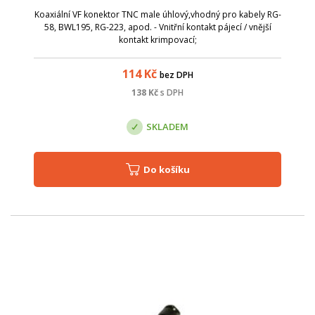
Koaxiální VF konektor TNC male úhlový,vhodný pro kabely RG-
58, BWL195, RG-223, apod. - Vnitřní kontakt pájecí / vnější
kontakt krimpovací;
114
Kč
bez DPH
138
Kč
s DPH
SKLADEM
Do košíku