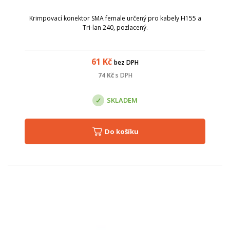
Krimpovací konektor SMA female určený pro kabely H155 a
Tri-lan 240, pozlacený.
61
Kč
bez DPH
74
Kč
s DPH
SKLADEM
Do košíku