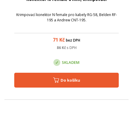
Krimpovací konektor N female pro kabely RG-58, Belden RF-
195 a Andrew CNT-195.
71
Kč
bez DPH
86
Kč
s DPH
SKLADEM
Do košíku