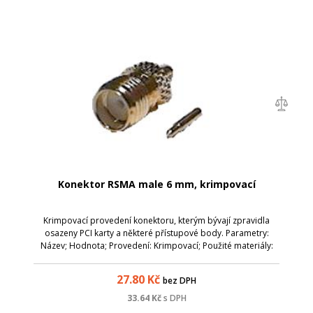
Konektor RSMA male 6 mm, krimpovací
Krimpovací provedení konektoru, kterým bývají zpravidla
osazeny PCI karty a některé přístupové body. Parametry:
Název; Hodnota; Provedení: Krimpovací; Použité materiály:
Teflonová izolace, třední pin pozlacen, vlastní povrch
poniklován; Vývod: Průměr R...
27.80
Kč
bez DPH
33.64
Kč
s DPH