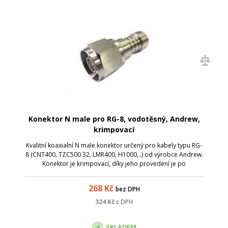
Konektor N male pro RG-8, vodotěsný, Andrew,
krimpovací
Kvalitní koaxialní N male konektor určený pro kabely typu RG-
8 (CNT400, TZC500 32, LMR400, H1000,..) od výrobce Andrew.
Konektor je krimpovací, díky jeho provedení je po
zakrimpování vodotěsný (IP68). Součástí každého balení je
těsnící gel.
268
Kč
bez DPH
324
Kč
s DPH
SKLADEM