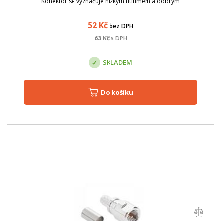
Konektor se vyznačuje nízkým útlumem a dobrým
impedančním přizpůsobením, což je důležité zejména pro
takové vysoké pracovní frekvence. ...
52
Kč
bez DPH
63
Kč
s DPH
SKLADEM
Do košíku