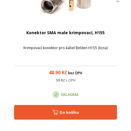
Konektor SMA male krimpovací, H155
Krimpovací konektor pro kabel Belden H155 (licna)
48.90
Kč
bez DPH
59
Kč
s DPH
SKLADEM
Do košíku