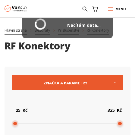
MENU
Načítám data...
Hlavní strana
Bezdráty
Příslušenství
RF Konektory
RF Konektory
ZNAČKA
A
PARAMETRY
Kč
Kč