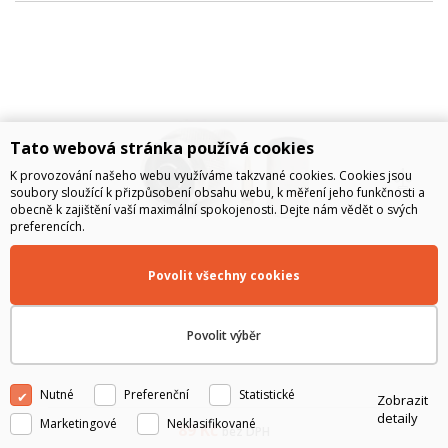
Tato webová stránka používá cookies
K provozování našeho webu využíváme takzvané cookies. Cookies jsou
soubory sloužící k přizpůsobení obsahu webu, k měření jeho funkčnosti a
obecně k zajištění vaší maximální spokojenosti. Dejte nám vědět o svých
preferencích.
Povolit všechny cookies
N-m konektor CRIMP na kabel CNT-400
Povolit výběr
Nutné
Preferenční
Statistické
Zobrazit
detaily
Marketingové
Neklasifikované
89
Kč
bez DPH