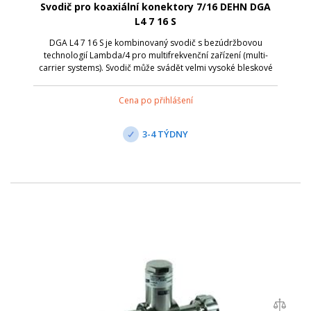
Svodič pro koaxiální konektory 7/16 DEHN DGA
L4 7 16 S
DGA L4 7 16 S je kombinovaný svodič s bezúdržbovou
technologií Lambda/4 pro multifrekvenční zařízení (multi-
carrier systems). Svodič může svádět velmi vysoké bleskové
proudy. Neumožňuje dálkové napájení po koax. kabelu,
jelikož pro nízkofrekvenční sign...
Cena po přihlášení
3-4 TÝDNY