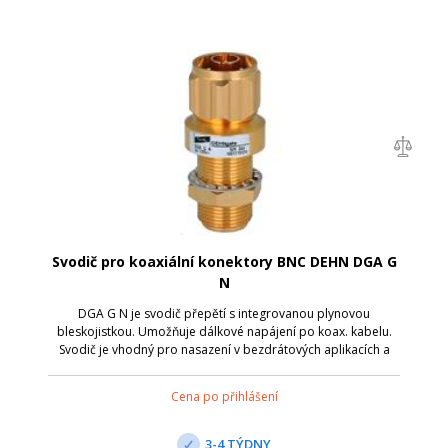
Svodič pro koaxiální konektory BNC DEHN DGA G
N
DGA G N je svodič přepětí s integrovanou plynovou
bleskojistkou. Umožňuje dálkové napájení po koax. kabelu.
Svodič je vhodný pro nasazení v bezdrátových aplikacích a
anténních rozhraních s koaxiálními konektory. Připojení je
přes zdířku N/zástrčku N; N...
Cena po přihlášení
3-4 TÝDNY