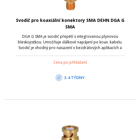
Svodič pro koaxiální konektory SMA DEHN DGA G
SMA
DGA G SMA je svodič přepětí s integrovanou plynovou
bleskojistkou. Umožňuje dálkové napájení po koax. kabelu.
Svodič je vhodný pro nasazení v bezdrátových aplikacích a
anténních rozhraních s koaxiálními konektory. Připojení je
přes zdířku SMA/zástrčku ...
Cena po přihlášení
3-4 TÝDNY