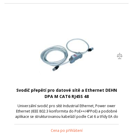
Svodič přepětí pro datové sítě a Ethernet DEHN
DPA M CAT6 RJ45S 48
Univerzální svodič pro sítě Industrial Ethernet, Power ower
Ethernet (IEEE 802.3 konformita do PoE++/4PPoE) a podobné
aplikace se strukturovanou kabeláží podle Cat 6 a třídy EA do
500 MHz. Plně stíněné provedení s patchkabely pro uchycení
na instalační
Cena po přihlášení