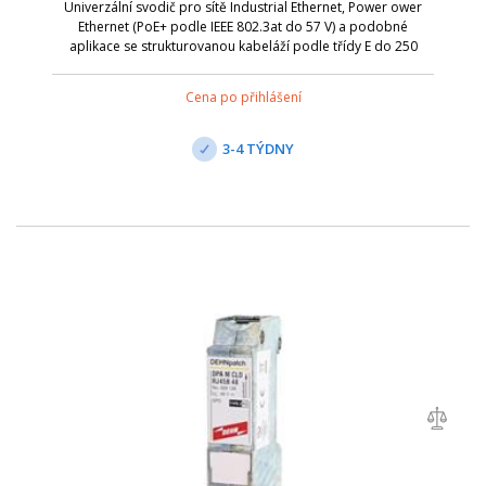
Univerzální svodič pro sítě Industrial Ethernet, Power ower
Ethernet (PoE+ podle IEEE 802.3at do 57 V) a podobné
aplikace se strukturovanou kabeláží podle třídy E do 250
MHz. Chrání všechny páry žil prostřednictvím výkonných
plynových bleskojistek a ma...
Cena po přihlášení
3-4 TÝDNY