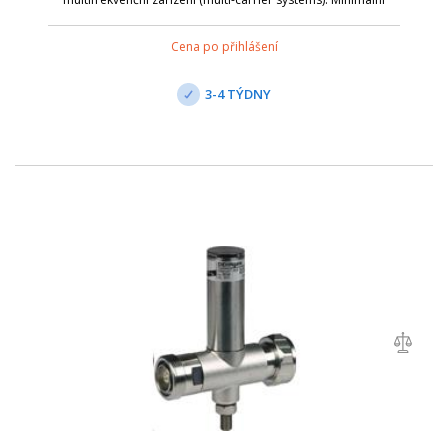
pasivní intermodulace. Širokopásmové připojení pro služby 4
+ 3G a LTE. Připojení je ...
Cena po přihlášení
3-4 TÝDNY