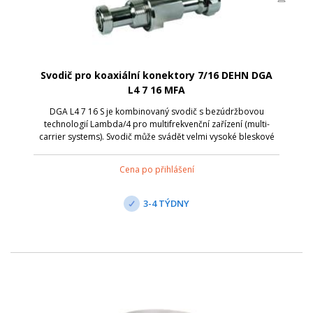
Svodič pro koaxiální konektory 7/16 DEHN DGA
L4 7 16 MFA
DGA L4 7 16 S je kombinovaný svodič s bezúdržbovou
technologií Lambda/4 pro multifrekvenční zařízení (multi-
carrier systems). Svodič může svádět velmi vysoké bleskové
proudy. Neumožňuje dálkové napájení po koax. kabelu,
jelikož pro nízkofrekvenční sign...
Cena po přihlášení
3-4 TÝDNY