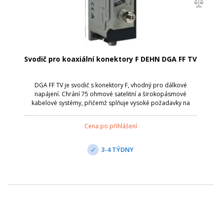
Svodič pro koaxiální konektory F DEHN DGA FF TV
DGA FF TV je svodič s konektory F, vhodný pro dálkové
napájení. Chrání 75 ohmové satelitní a širokopásmové
kabelové systémy, přičemž splňuje vysoké požadavky na
stínění podle třídy A normy EN 50083-2. Umožňuje
prostorově úsporné instalace ve všech běžn...
Cena po přihlášení
3-4 TÝDNY