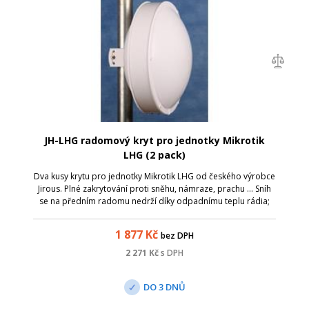
JH-LHG radomový kryt pro jednotky Mikrotik
LHG (2 pack)
Dva kusy krytu pro jednotky Mikrotik LHG od českého výrobce
Jirous. Plné zakrytování proti sněhu, námraze, prachu ... Sníh
se na předním radomu nedrží díky odpadnímu teplu rádia;
Montáž bez zásahu do konstrukce LHG; Zajištěna plná
funkčnost rádia v nár...
1 877
Kč
bez DPH
2 271
Kč
s DPH
DO 3 DNŮ