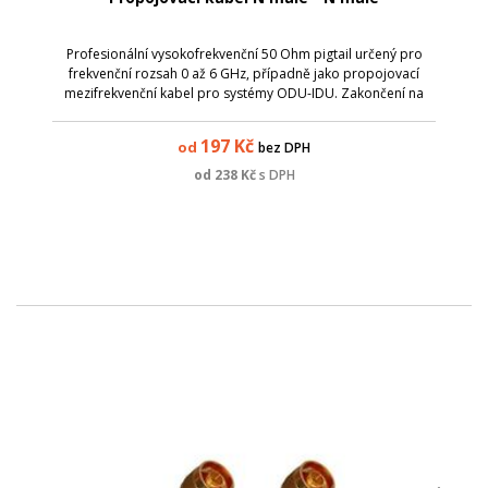
Profesionální vysokofrekvenční 50 Ohm pigtail určený pro
frekvenční rozsah 0 až 6 GHz, případně jako propojovací
mezifrekvenční kabel pro systémy ODU-IDU. Zakončení na
obou stranách je pomocí konektorů N male - N male.
Parametry: Název; Hodnota; Impeda...
197
Kč
od
bez DPH
od
238
Kč
s DPH