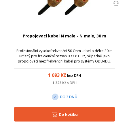
Propojovací kabel N male - N male, 30 m
Profesionální vysokofrekvenční 50 Ohm kabel o délce 30 m
určený pro frekvenční rozsah 0 až 6 GHz, případně jako
propojovací mezifrekvenční kabel pro systémy ODU-IDU.
Zakončení na obou stranách je pomocí konektorů N male - N
male. Kvalitní kabel s nízký...
1 093
Kč
bez DPH
1 323
Kč
s DPH
DO 3 DNŮ
Do košíku