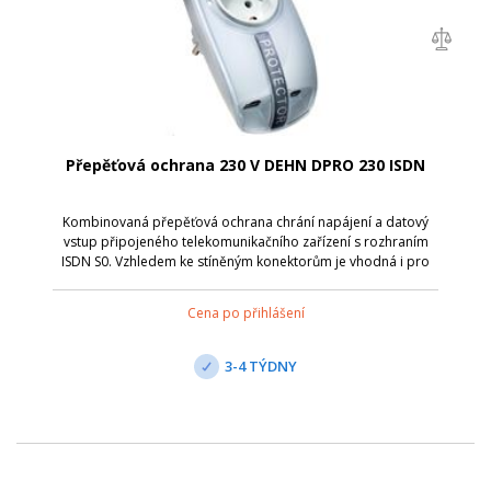
Přepěťová ochrana 230 V DEHN DPRO 230 ISDN
Kombinovaná přepěťová ochrana chrání napájení a datový
vstup připojeného telekomunikačního zařízení s rozhraním
ISDN S0. Vzhledem ke stíněným konektorům je vhodná i pro
ochranu sítě Ethernet 10 BASE-T. Adaptér je vybaven optickou
signalizací provoz/por...
Cena po přihlášení
3-4 TÝDNY