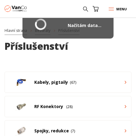
MENU
Načítám data...
Hlavní strana
Bezdráty
Příslušenství
Příslušenství
Kabely, pigtaily
67
RF Konektory
28
Spojky, redukce
7