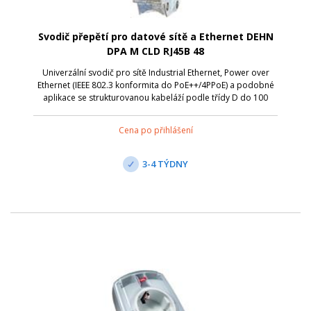
Svodič přepětí pro datové sítě a Ethernet DEHN
DPA M CLD RJ45B 48
Univerzální svodič pro sítě Industrial Ethernet, Power over
Ethernet (IEEE 802.3 konformita do PoE++/4PPoE) a podobné
aplikace se strukturovanou kabeláží podle třídy D do 100
MHz. Chrání všechny páry žil prostřednictvím výkonných
plynových bleskojistek...
Cena po přihlášení
3-4 TÝDNY