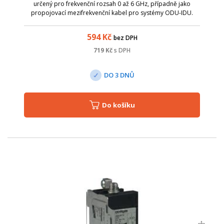
určený pro frekvenční rozsah 0 až 6 GHz, případně jako
propojovací mezifrekvenční kabel pro systémy ODU-IDU.
Zakončení na obou stranách je pomocí konektorů N male - N
male. Parametry: Název; Ho...
594
Kč
bez DPH
719
Kč
s DPH
DO 3 DNŮ
Do košíku