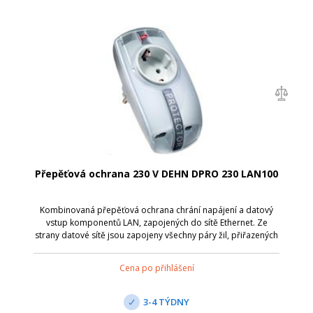
Přepěťová ochrana 230 V DEHN DPRO 230 LAN100
Kombinovaná přepěťová ochrana chrání napájení a datový
vstup komponentů LAN, zapojených do sítě Ethernet. Ze
strany datové sítě jsou zapojeny všechny páry žil, přiřazených
pinům pro sítě Ethernet. Splňuje požadavky pro Channel Class
D podle EN 50173 pr...
Cena po přihlášení
3-4 TÝDNY