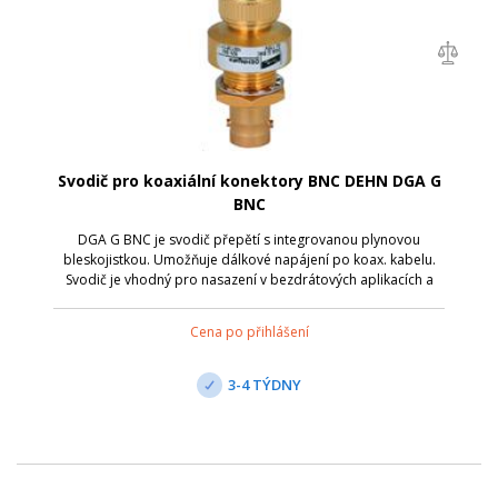
Svodič pro koaxiální konektory BNC DEHN DGA G
BNC
DGA G BNC je svodič přepětí s integrovanou plynovou
bleskojistkou. Umožňuje dálkové napájení po koax. kabelu.
Svodič je vhodný pro nasazení v bezdrátových aplikacích a
anténních rozhraních s koaxiálními konektory. Připojení je
přes zdířku BNC/zástrčku ...
Cena po přihlášení
3-4 TÝDNY