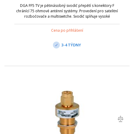
DGA FF5 TV je pětinásobný svodič přepětí s konektory F
chránící 75 ohmové anténní systémy. Provedení pro satelitní
rozbočovače a multiswitche. Svodič splňuje vysoké
požadavky na stínění podle třídy A normy EN 50083-2.
Nejvyšší provozní napětí je 20 VDC...
Cena po přihlášení
3-4 TÝDNY