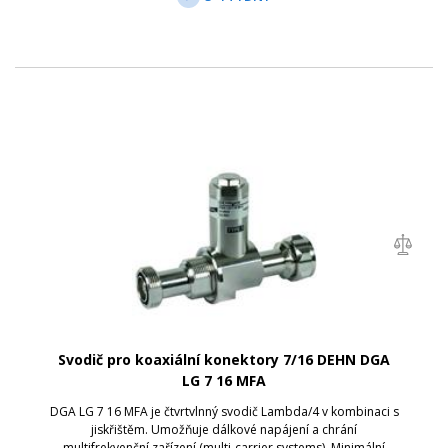
Svodič pro koaxiální konektory 7/16 DEHN DGA
LG 7 16 MFA
DGA LG 7 16 MFA je čtvrtvlnný svodič Lambda/4 v kombinaci s
jiskřištěm. Umožňuje dálkové napájení a chrání
multifrekvenční zařízení (multi-carrier systems). Minimální