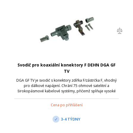
Svodič pro koaxiální konektory F DEHN DGA GF
TV
DGA GF TV je svodič s konektory zdířka F/zástrčka F, vhodný
pro dálkové napájení. Chrání 75 ohmové satelitní a
širokopásmové kabelové systémy, přičemž splňuje vysoké
požadavky na stínění podle třídy A normy EN 50083-2.
Umožňuje prostorově úsporné insta...
Cena po přihlášení
3-4 TÝDNY