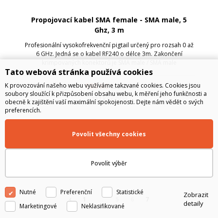
Propojovací kabel SMA female - SMA male, 5
Ghz, 3 m
Profesionální vysokofrekvenční pigtail určený pro rozsah 0 až
6 GHz. Jedná se o kabel RF240 o délce 3m. Zakončení
krimpovaných konektorů je SMA male / SMA male
Tato webová stránka používá cookies
188
Kč
K provozování našeho webu využíváme takzvané cookies. Cookies jsou
bez DPH
soubory sloužící k přizpůsobení obsahu webu, k měření jeho funkčnosti a
227
Kč
s DPH
obecně k zajištění vaší maximální spokojenosti. Dejte nám vědět o svých
preferencích.
DO 2 DNŮ
Povolit všechny cookies
Do košíku
Povolit výběr
Nutné
Preferenční
Statistické
Zobrazit
1
...
5
6
7
detaily
Marketingové
Neklasifikované