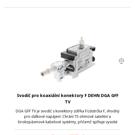
Svodič pro koaxiální konektory F DEHN DGA GFF
TV
DGA GFF TV je svodič s konektory zdířka F/zástrčka F, vhodný
pro dálkové napájení. Chrání 75 ohmové satelitní a
širokopásmové kabelové systémy, přičemž splňuje vysoké
požadavky na stínění podle třídy A normy EN 50083-2.
Umožňuje prostorově úsporné inst...