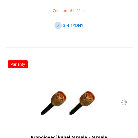
konektory IEC; Adaptér je vybaven optickou signalizací
provoz/porucha, zásuvk...
Cena po přihlášení
3-4 TÝDNY
varianty
Propojovací kabel N male - N male