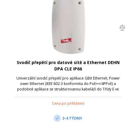
Svodič přepětí pro datové sítě a Ethernet DEHN
DPA CLE IP66
Univerzální svodič přepětí pro aplikace GBit Ethernet, Power
ower Ethernet (IEEE 802.3 konformita do PoE++/4PPoE) a
podobné aplikace se strukturovanou kabeláží do Třídy E ve
vnitřním i venkovním prostředí ve skříni s krytím IP 66 pro
ochranu před vnikn...
Cena po přihlášení
3-4 TÝDNY