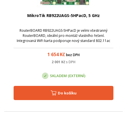
MikroTik RB922UAGS-5HPacD, 5 GHz
RouterBOARD RB922UAGS-5HPacD je velmi všestranný
RouterBOARD, ideální pro montáž vlastního řešení.
Integrovaná WiFi karta podporuje nový standard 802.11ac
pro vysokorychlostní bezdrátové připojení ( až 866 Mbit s
20/40/80 MHz kanály). Dodává se s Route...
1 654
Kč
bez DPH
2 001
Kč
s DPH
SKLADEM (EXTERNÍ)
Do košíku