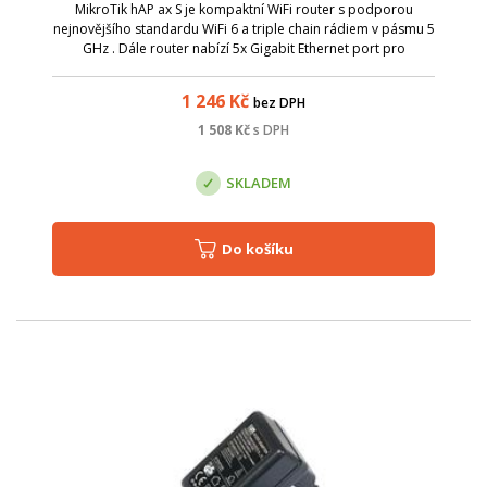
MikroTik hAP ax S je kompaktní WiFi router s podporou
nejnovějšího standardu WiFi 6 a triple chain rádiem v pásmu 5
GHz . Dále router nabízí 5x Gigabit Ethernet port pro
připojení kabelových zařízení a 1x 2.5G SFP port. Díky
modernímu dvoujádrovému pro...
1 246
Kč
bez DPH
1 508
Kč
s DPH
SKLADEM
Do košíku