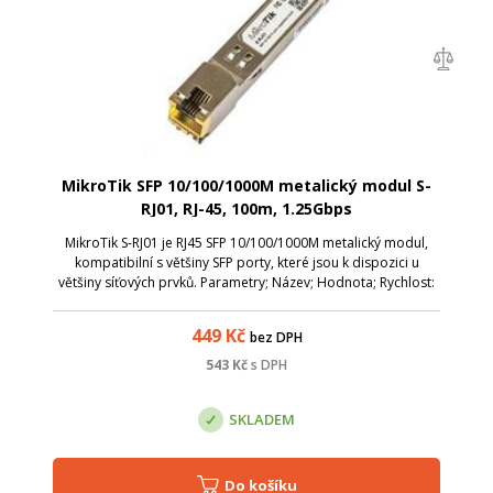
MikroTik SFP 10/100/1000M metalický modul S-
RJ01, RJ-45, 100m, 1.25Gbps
MikroTik S-RJ01 je RJ45 SFP 10/100/1000M metalický modul,
kompatibilní s většiny SFP porty, které jsou k dispozici u
většiny síťových prvků. Parametry; Název; Hodnota; Rychlost:
1Gbps; Výstup: Metalický; Typ Modulo: SFP; Rychlost: 10 / 100 /
1000M; Kon...
449
Kč
bez DPH
543
Kč
s DPH
SKLADEM
Do košíku