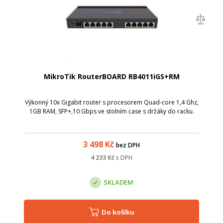
MikroTik RouterBOARD RB4011iGS+RM
Výkonný 10x Gigabit router s procesorem Quad-core 1,4 Ghz,
1GB RAM, SFP+,10 Gbps ve stolním case s držáky do racku.
3 498
Kč
bez DPH
4 233
Kč
s DPH
SKLADEM
Do košíku