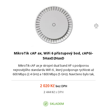
MikroTik cAP ax, WiFi 6 přístupový bod, cAPGi-
5HaxD2HaxD
MikroTik cAP ax je stropní dual band AP s podporou
nejnovějšího standardu WiFi 6 , který podporuje rychlosti až
600 Mbps (2.4 GHz) a 1800 Mbps (5 GHz). Navrženo bylo tak,
aby maximálně splynulo s místem instalace, ideální pro
restaurace, hotely, letišt...
2 020
Kč
bez DPH
2 444
Kč
s DPH
SKLADEM