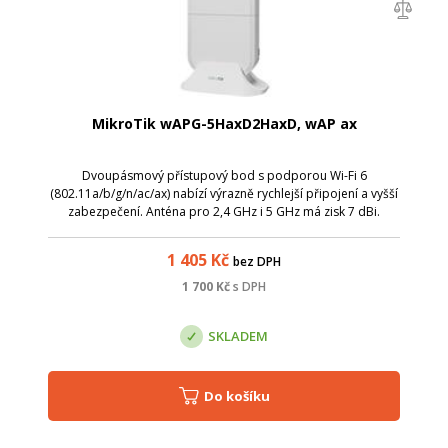
MikroTik wAPG-5HaxD2HaxD, wAP ax
Dvoupásmový přístupový bod s podporou Wi-Fi 6
(802.11a/b/g/n/ac/ax) nabízí výrazně rychlejší připojení a vyšší
zabezpečení. Anténa pro 2,4 GHz i 5 GHz má zisk 7 dBi.
Podporuje 2x2 MIMO.
1 405
Kč
bez DPH
1 700
Kč
s DPH
SKLADEM
Do košíku