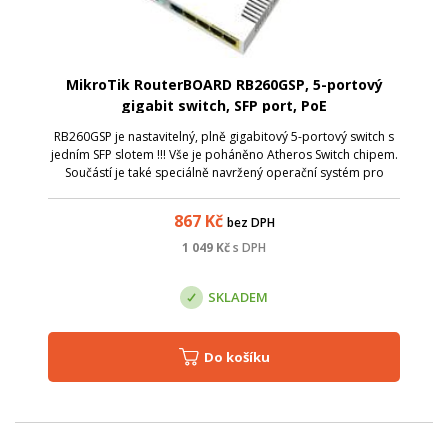
MikroTik RouterBOARD RB260GSP, 5-portový
gigabit switch, SFP port, PoE
RB260GSP je nastavitelný, plně gigabitový 5-portový switch s
jedním SFP slotem !!! Vše je poháněno Atheros Switch chipem.
Součástí je také speciálně navržený operační systém pro
rychlé přepínání a velikou škálu nastavení - SwOS. SwOS lze
tedy plně nast...
867
Kč
bez DPH
1 049
Kč
s DPH
SKLADEM
Do košíku