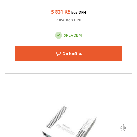
okamžité připojení. Zisk antény je 16 dBi.
5 831
Kč
bez DPH
7 056
Kč
s DPH
SKLADEM
Do košíku