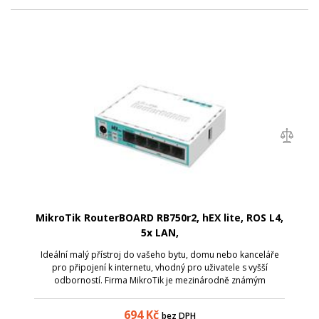
MikroTik RouterBOARD RB750r2, hEX lite, ROS L4,
5x LAN,
Ideální malý přístroj do vašeho bytu, domu nebo kanceláře
pro připojení k internetu, vhodný pro uživatele s vyšší
odborností. Firma MikroTik je mezinárodně známým
výrobcem síťových zařízení. MikroTik výrobky jsou levné a
přesto velice kvalitní. Vlastní
694
Kč
bez DPH