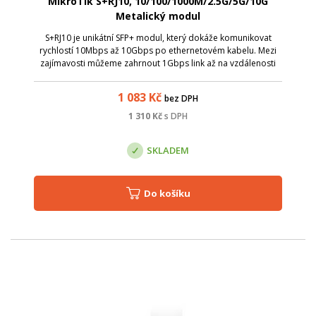
MikroTik S+RJ10, 10/100/1000M/2.5G/5G/10G
Metalický modul
S+RJ10 je unikátní SFP+ modul, který dokáže komunikovat
rychlostí 10Mbps až 10Gbps po ethernetovém kabelu. Mezi
zajímavosti můžeme zahrnout 1Gbps link až na vzdálenosti
200m při instalaci mezi 2 stejné S+RJ10 moduly. Parametry:
Název; Hodnota; Konektor...
1 083
Kč
bez DPH
1 310
Kč
s DPH
SKLADEM
Do košíku