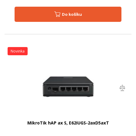
Do košíku
Novinka
MikroTik hAP ax S, E62iUGS-2axD5axT