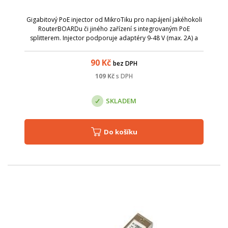
Gigabitový PoE injector od MikroTiku pro napájení jakéhokoli
RouterBOARDu či jiného zařízení s integrovaným PoE
splitterem. Injector podporuje adaptéry 9-48 V (max. 2A) a
umožňuje komunikaci rychlostí 1 Gbps.
90
Kč
bez DPH
109
Kč
s DPH
SKLADEM
Do košíku