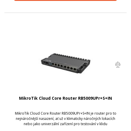
MikroTik Cloud Core Router RB5009UPr+S+IN
MikroTik Cloud Core Router RB5009UPr+S+IN je router pro to
nejnáročnější nasazení, ať už v klimaticky náročných lokacích
nebo jako univerzální zařízení pro testování v klidu
laboratoře. Navíc i s PoE-in a PoE-out na všech portech!