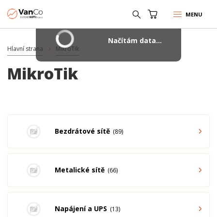
MENU
Načítám data...
Hlavní strana
MikroTik
MikroTik
Bezdrátové sítě
89
Metalické sítě
66
Napájení a UPS
13