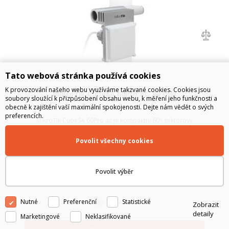
Tato webová stránka používá cookies
K provozování našeho webu využíváme takzvané cookies. Cookies jsou
MikroTik CubeSA 60Pro ac, 60 GHz
soubory sloužící k přizpůsobení obsahu webu, k měření jeho funkčnosti a
obecně k zajištění vaší maximální spokojenosti. Dejte nám vědět o svých
preferencích.
MikroTik CubeSA 60Pro ac je kompaktní 60° sektorový
přístupový bod v pásmu 60 GHz pracující s nejnovějším
standardem 802.11ay, ke kterému je možno připojit až 8
Povolit všechny cookies
klientských zařízení. Jednotka zároveň umožňuje záložní
spojení na frekvenci 5 GHz.
3 091
Kč
bez DPH
Povolit výběr
3 740
Kč
s DPH
Nutné
Preferenční
Statistické
SKLADEM
Zobrazit
detaily
Marketingové
Neklasifikované