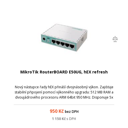
MikroTik RouterBOARD E50UG, hEX refresh
Nový nástupce řady hEX přináší dvojnásobný výkon. Zajišťuje
stabilní připojení pomocí výkonného upgradu: 512 MB RAM a
dvoujádrového procesoru ARM 64bit 950 MHz. Disponuje 5x
gigabit ethernet porty a USB portem.
950
Kč
bez DPH
1 150
Kč
s DPH