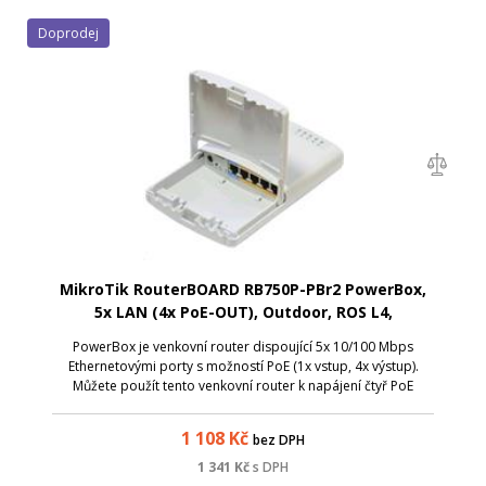
Doprodej
MikroTik RouterBOARD RB750P-PBr2 PowerBox,
5x LAN (4x PoE-OUT), Outdoor, ROS L4,
PowerBox je venkovní router dispoující 5x 10/100 Mbps
Ethernetovými porty s možností PoE (1x vstup, 4x výstup).
Můžete použít tento venkovní router k napájení čtyř PoE
zařízení (maximální výstupní proud na portech 2-5 je 1 A /
port, maximální vstupní p...
1 108
Kč
bez DPH
1 341
Kč
s DPH