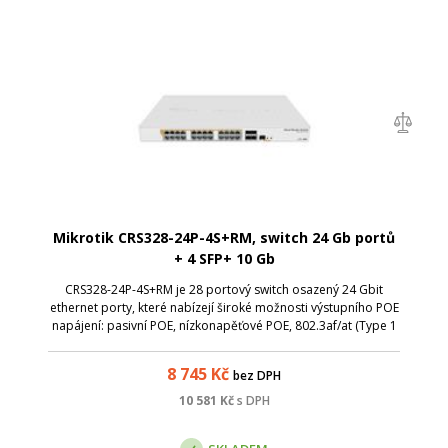
Mikrotik CRS328-24P-4S+RM, switch 24 Gb portů
+ 4 SFP+ 10 Gb
CRS328-24P-4S+RM je 28 portový switch osazený 24 Gbit
ethernet porty, které nabízejí široké možnosti výstupního POE
napájení: pasivní POE, nízkonapěťové POE, 802.3af/at (Type 1
POE, Type 2 POE+) s automatickým rozpoznáním. 4 SFP+ porty
nabízí rychlost ...
8 745
Kč
bez DPH
10 581
Kč
s DPH