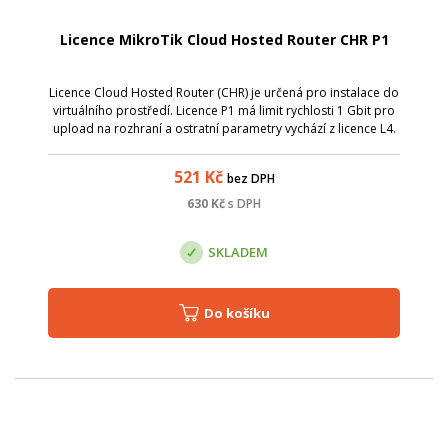
Licence MikroTik Cloud Hosted Router CHR P1
Licence Cloud Hosted Router (CHR) je určená pro instalace do
virtuálního prostředí. Licence P1 má limit rychlosti 1 Gbit pro
upload na rozhraní a ostratní parametry vychází z licence L4.
Způsob koupě a aktivace: Při objednání uveďte v poznámce
vaše při...
521
Kč
bez DPH
630
Kč
s DPH
SKLADEM
Do košíku