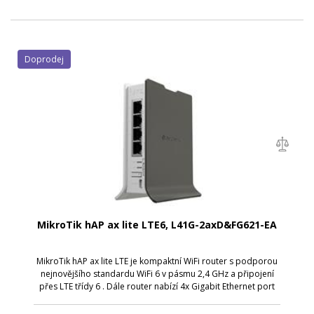
Doprodej
MikroTik hAP ax lite LTE6, L41G-2axD&FG621-EA
MikroTik hAP ax lite LTE je kompaktní WiFi router s podporou
nejnovějšího standardu WiFi 6 v pásmu 2,4 GHz a připojení
přes LTE třídy 6 . Dále router nabízí 4x Gigabit Ethernet port
pro připojení kabelových zařízení. Díky modernímu
čtyřjádrovému proces...