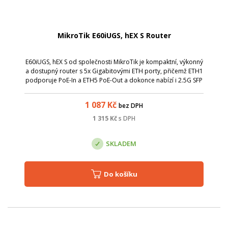
MikroTik E60iUGS, hEX S Router
E60iUGS, hEX S od společnosti MikroTik je kompaktní, výkonný
a dostupný router s 5x Gigabitovými ETH porty, přičemž ETH1
podporuje PoE-In a ETH5 PoE-Out a dokonce nabízí i 2.5G SFP
port,
1 087
Kč
bez DPH
1 315
Kč
s DPH
SKLADEM
Do košíku