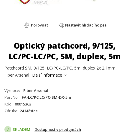
Porovnat
Nastavit hlídacího psa
Optický patchcord, 9/125,
LC/PC-LC/PC, SM, duplex, 5m
Patchcord SM, 9/125, LC/PC-LC/PC, 5m, duplex 2x 2,1mm,
Fiber Arsenal
Další informace
Výrobce
Fiber Arsenal
Part No.
FA-LC/PC:LC/PC-SM-DX-5m
Kód
00015363
Záruka
24 Měsíce
SKLADEM
Dostupnost v prodejnách