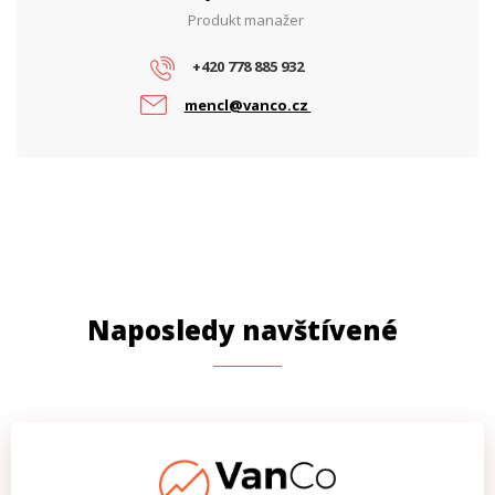
Produkt manažer
+420 778 885 932
mencl@vanco.cz
Naposledy navštívené