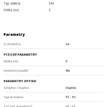
Typ vlákna:
SM
Délka (m):
5
Parametry
V chráničce
ne
FYZICKÉ PARAMETRY
Délka (m)
5
Venkovní použití
Ne
PARAMETRY OPTIKA
Simplex / Duplex
Duplex
Typ broušení
PC - PC
Typ opt. konektorů
LC - LC