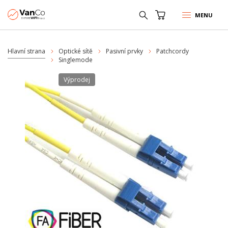
MENU
Hlavní strana
Optické sítě
Pasivní prvky
Patchcordy
Singlemode
Výprodej