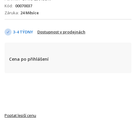
Kód
00070037
Záruka
24 Měsíce
3-4 TÝDNY
Dostupnost v prodejnách
Cena po přihlášení
Poptat lepší cenu